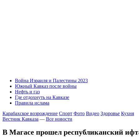
Война Израиля и Палестины 2023
Южный Кавказ после войны
Нефть и газ
Где отдохнуть на Кавказе
Правила ислама
Карабахское возрождение
Спорт
Фото
Видео
Здоровье
Кухня
Вестник Кавказа
—
Все новости
В Магасе прошел республиканский иф