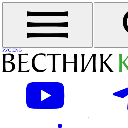
РУС
ENG