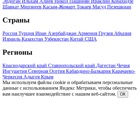
Эрдоган
Ильхам Алиев
Никол Пашинян
Ираклий Кобахидзе
Шавкат Мирзиеев
Касым-Жомарт Токаев
Масуд Пезешкиан
Страны
Россия
Турция
Иран
Азербайджан
Армения
Грузия
Абхазия
Израиль
Казахстан
Узбекистан
Китай
США
Регионы
Краснодарский край
Ставропольский край
Дагестан
Чечня
Ингушетия
Северная Осетия
Кабардино-Балкария
Карачаево-
Черкесия
Адыгея
Крым
Мы используем файлы cookie и обрабатываем персональные
данные с использованием Яндекс Метрики, чтобы обеспечить
вам наилучшее взаимодействие с нашим веб-сайтом.
ОК