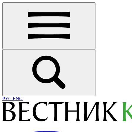
РУС
ENG