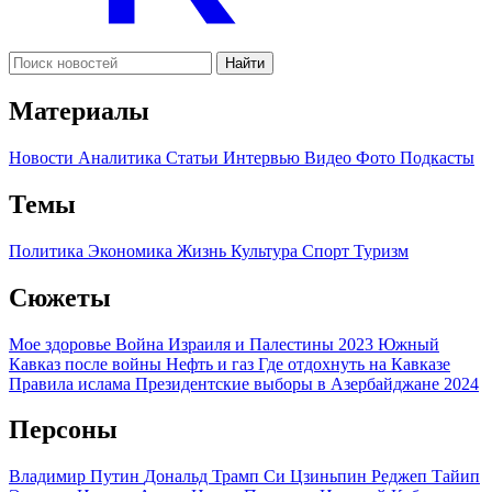
Найти
Материалы
Новости
Аналитика
Статьи
Интервью
Видео
Фото
Подкасты
Темы
Политика
Экономика
Жизнь
Культура
Спорт
Туризм
Сюжеты
Мое здоровье
Война Израиля и Палестины 2023
Южный
Кавказ после войны
Нефть и газ
Где отдохнуть на Кавказе
Правила ислама
Президентские выборы в Азербайджане 2024
Персоны
Владимир Путин
Дональд Трамп
Си Цзиньпин
Реджеп Тайип