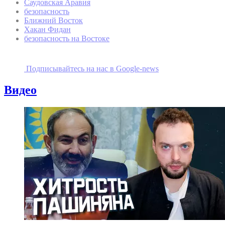
Саудовская Аравия
безопасность
Ближний Восток
Хакан Фидан
безопасность на Востоке
Подписывайтесь на наc в Google-news
Видео