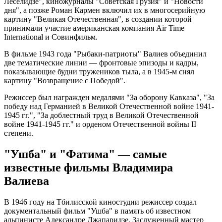
Леселидзе", киножурналы "Советская Грузия" и "Новости
дня", а позже Роман Кармен включил их в многосерийную
картину "Великая Отечественная", в создании которой
принимали участие американская компания Air Time
International и Совинфильм.
В фильме 1943 года "Рыбаки-патриоты" Валиев объединил
две тематические линии — фронтовые эпизоды и кадры,
показывающие будни тружеников тыла, а в 1945-м снял
картину "Возвращение с Победой".
Режиссер был награжден медалями "За оборону Кавказа", "За
победу над Германией в Великой Отечественной войне 1941-
1945 гг.", "За доблестный труд в Великой Отечественной
войне 1941-1945 гг." и орденом Отечественной войны II
степени.
"Ушба" и "Фатима" — самые
известные фильмы Владимира
Валиева
В 1946 году на Тбилисской киностудии режиссер создал
документальный фильм "Ушба" в память об известном
альпинисте Александре Джапаридзе. Заслуженный мастер