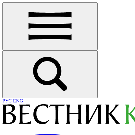
РУС
ENG