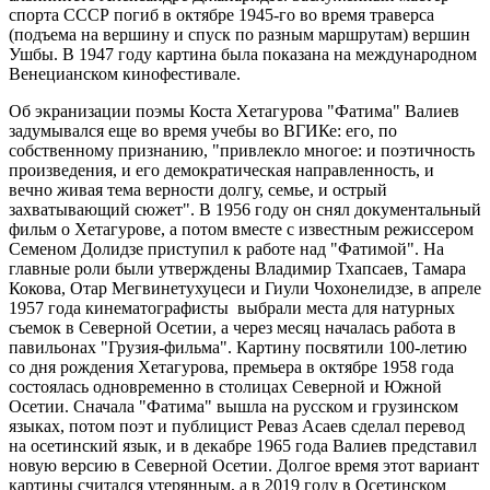
спорта СССР погиб в октябре 1945-го во время траверса
(подъема на вершину и спуск по разным маршрутам) вершин
Ушбы. В 1947 году картина была показана на международном
Венецианском кинофестивале.
Об экранизации поэмы Коста Хетагурова "Фатима" Валиев
задумывался еще во время учебы во ВГИКе: его, по
собственному признанию, "привлекло многое: и поэтичность
произведения, и его демократическая направленность, и
вечно живая тема верности долгу, семье, и острый
захватывающий сюжет". В 1956 году он снял документальный
фильм о Хетагурове, а потом вместе с известным режиссером
Семеном Долидзе приступил к работе над "Фатимой". На
главные роли были утверждены Владимир Тхапсаев, Тамара
Кокова, Отар Мегвинетухуцеси и Гиули Чохонелидзе, в апреле
1957 года кинематографисты выбрали места для натурных
съемок в Северной Осетии, а через месяц началась работа в
павильонах "Грузия-фильма". Картину посвятили 100-летию
со дня рождения Хетагурова, премьера в октябре 1958 года
состоялась одновременно в столицах Северной и Южной
Осетии. Сначала "Фатима" вышла на русском и грузинском
языках, потом поэт и публицист Реваз Асаев сделал перевод
на осетинский язык, и в декабре 1965 года Валиев представил
новую версию в Северной Осетии. Долгое время этот вариант
картины считался утерянным, а в 2019 году в Осетинском