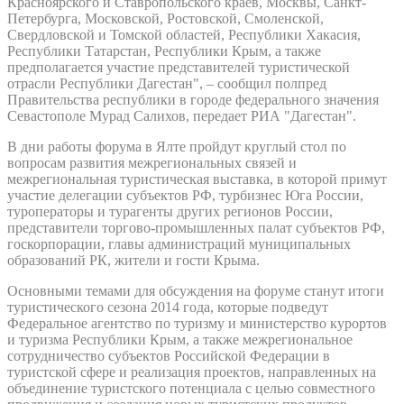
Красноярского и Ставропольского краев, Москвы, Санкт-
Петербурга, Московской, Ростовской, Смоленской,
Свердловской и Томской областей, Республики Хакасия,
Республики Татарстан, Республики Крым, а также
предполагается участие представителей туристической
отрасли Республики Дагестан", – сообщил полпред
Правительства республики в городе федерального значения
Севастополе Мурад Салихов, передает РИА "Дагестан".
В дни работы форума в Ялте пройдут круглый стол по
вопросам развития межрегиональных связей и
межрегиональная туристическая выставка, в которой примут
участие делегации субъектов РФ, турбизнес Юга России,
туроператоры и турагенты других регионов России,
представители торгово-промышленных палат субъектов РФ,
госкорпорации, главы администраций муниципальных
образований РК, жители и гости Крыма.
Основными темами для обсуждения на форуме станут итоги
туристического сезона 2014 года, которые подведут
Федеральное агентство по туризму и министерство курортов
и туризма Республики Крым, а также межрегиональное
сотрудничество субъектов Российской Федерации в
туристской сфере и реализация проектов, направленных на
объединение туристского потенциала с целью совместного