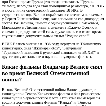
при Госкинпроме Грузии (так тогда называлась "Грузия-
фильм"), через два года стал помощником режиссера, а в 1931-
м поступил на операторский факультет ВГИКа. В
студенческие годы Валиев поработал ассистентом на съемках
у Сергея Эйзенштейна, а еще, как вспоминала его двоюродная
сестра Зоя Валиева, "вместе с однокурсниками Ермаковым,
Маршаллом и Лисицыным" приезжал в Южную Осетию и
снимал "природу, жителей села, тружеников, и в итоге время
спустя вышел документальный фильм "Родное село"".
ВГИК Валиев окончил в 1936 году, вернулся на Тбилисскую
киностудию, снял "Джимарай-Хох", "Бакуриани",
"Грузинский павильон (Грузинский павильон на ВСХВ)" и
другие документальные и научно-популярные фильмы.
Какие фильмы Владимир Валиев снял
во время Великой Отечественной
войны?
В годы Великой Отечественной войны Валиев руководил
киногруппой Северо-Кавказского фронта и был режиссером
киногруппы Черноморского флота. Отснятые им материалы
вошли в документальные фильмы "Кавказ" и "Генерал