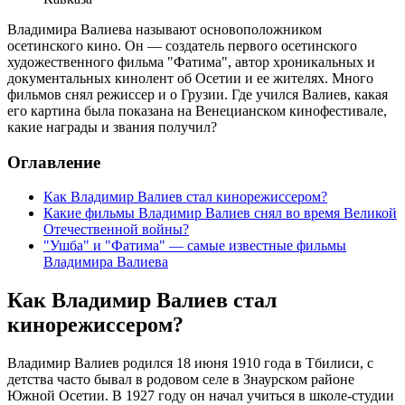
Владимира Валиева называют основоположником
осетинского кино. Он — создатель первого осетинского
художественного фильма "Фатима", автор хроникальных и
документальных кинолент об Осетии и ее жителях. Много
фильмов снял режиссер и о Грузии. Где учился Валиев, какая
его картина была показана на Венецианском кинофестивале,
какие награды и звания получил?
Оглавление
Как Владимир Валиев стал кинорежиссером?
Какие фильмы Владимир Валиев снял во время Великой
Отечественной войны?
"Ушба" и "Фатима" — самые известные фильмы
Владимира Валиева
Как Владимир Валиев стал
кинорежиссером?
Владимир Валиев родился 18 июня 1910 года в Тбилиси, с
детства часто бывал в родовом селе в Знаурском районе
Южной Осетии. В 1927 году он начал учиться в школе-студии