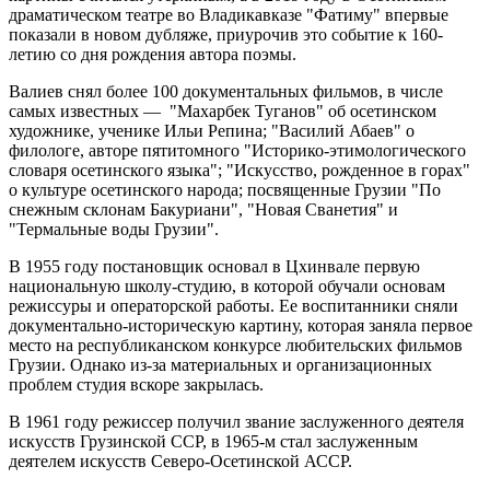
драматическом театре во Владикавказе "Фатиму" впервые
показали в новом дубляже, приурочив это событие к 160-
летию со дня рождения автора поэмы.
Валиев снял более 100 документальных фильмов, в числе
самых известных — "Махарбек Туганов" об осетинском
художнике, ученике Ильи Репина; "Василий Абаев" о
филологе, авторе пятитомного "Историко-этимологического
словаря осетинского языка"; "Искусство, рожденное в горах"
о культуре осетинского народа; посвященные Грузии "По
снежным склонам Бакуриани", "Новая Сванетия" и
"Термальные воды Грузии".
В 1955 году постановщик основал в Цхинвале первую
национальную школу-студию, в которой обучали основам
режиссуры и операторской работы. Ее воспитанники сняли
документально-историческую картину, которая заняла первое
место на республиканском конкурсе любительских фильмов
Грузии. Однако из-за материальных и организационных
проблем студия вскоре закрылась.
В 1961 году режиссер получил звание заслуженного деятеля
искусств Грузинской ССР, в 1965-м стал заслуженным
деятелем искусств Северо-Осетинской АССР.