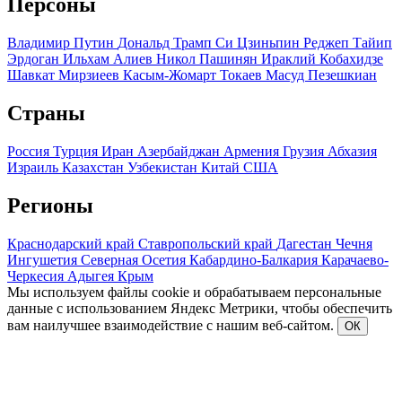
Персоны
Владимир Путин
Дональд Трамп
Си Цзиньпин
Реджеп Тайип
Эрдоган
Ильхам Алиев
Никол Пашинян
Ираклий Кобахидзе
Шавкат Мирзиеев
Касым-Жомарт Токаев
Масуд Пезешкиан
Страны
Россия
Турция
Иран
Азербайджан
Армения
Грузия
Абхазия
Израиль
Казахстан
Узбекистан
Китай
США
Регионы
Краснодарский край
Ставропольский край
Дагестан
Чечня
Ингушетия
Северная Осетия
Кабардино-Балкария
Карачаево-
Черкесия
Адыгея
Крым
Мы используем файлы cookie и обрабатываем персональные
данные с использованием Яндекс Метрики, чтобы обеспечить
вам наилучшее взаимодействие с нашим веб-сайтом.
ОК