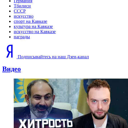
Германия
Тбилиси
СССР
искусство
спорт на Кавказе
культура на Кавказе
искусство на Кавказе
награды
Подписывайтесь на наш Дзен-канал
Видео