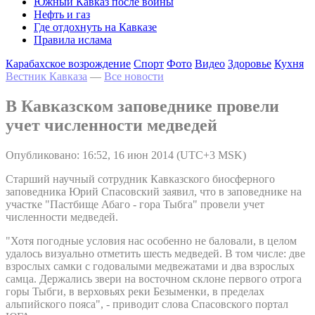
Южный Кавказ после войны
Нефть и газ
Где отдохнуть на Кавказе
Правила ислама
Карабахское возрождение
Спорт
Фото
Видео
Здоровье
Кухня
Вестник Кавказа
—
Все новости
В Кавказском заповеднике провели
учет численности медведей
Опубликовано: 16:52, 16 июн 2014 (UTC+3 MSK)
Старший научный сотрудник Кавказского биосферного
заповедника Юрий Спасовский заявил, что в заповеднике на
участке "Пастбище Абаго - гора Тыбга" провели учет
численности медведей.
"Хотя погодные условия нас особенно не баловали, в целом
удалось визуально отметить шесть медведей. В том числе: две
взрослых самки с годовалыми медвежатами и два взрослых
самца. Держались звери на восточном склоне первого отрога
горы Тыбги, в верховьях реки Безыменки, в пределах
альпийского пояса", - приводит слова Спасовского портал