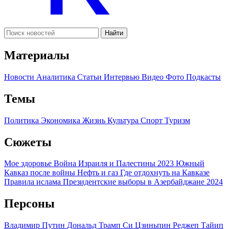
Найти
Материалы
Новости
Аналитика
Статьи
Интервью
Видео
Фото
Подкасты
Темы
Политика
Экономика
Жизнь
Культура
Спорт
Туризм
Сюжеты
Мое здоровье
Война Израиля и Палестины 2023
Южный
Кавказ после войны
Нефть и газ
Где отдохнуть на Кавказе
Правила ислама
Президентские выборы в Азербайджане 2024
Персоны
Владимир Путин
Дональд Трамп
Си Цзиньпин
Реджеп Тайип