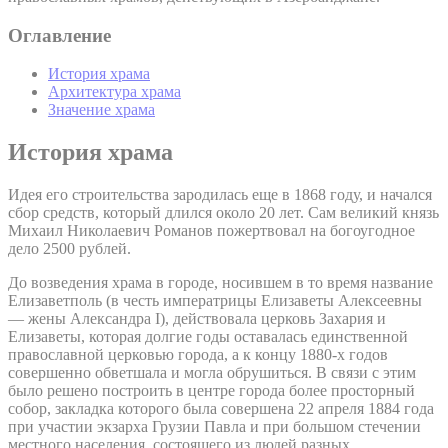
Оглавление
История храма
Архитектура храма
Значение храма
История храма
Идея его строительства зародилась еще в 1868 году, и начался
сбор средств, который длился около 20 лет. Сам великий князь
Михаил Николаевич Романов пожертвовал на богоугодное
дело 2500 рублей.
До возведения храма в городе, носившем в то время название
Елизаветполь (в честь императрицы Елизаветы Алексеевны
— жены Александра I), действовала церковь Захария и
Елизаветы, которая долгие годы оставалась единственной
православной церковью города, а к концу 1880-х годов
совершенно обветшала и могла обрушиться. В связи с этим
было решено построить в центре города более просторный
собор, закладка которого была совершена 22 апреля 1884 года
при участии экзарха Грузии Павла и при большом стечении
местного населения, состоящего из людей разных