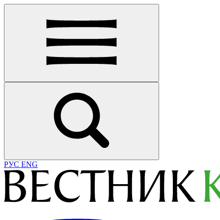
РУС
ENG