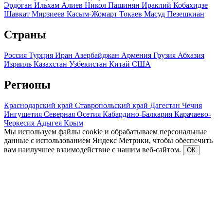
Эрдоган
Ильхам Алиев
Никол Пашинян
Ираклий Кобахидзе
Шавкат Мирзиеев
Касым-Жомарт Токаев
Масуд Пезешкиан
Страны
Россия
Турция
Иран
Азербайджан
Армения
Грузия
Абхазия
Израиль
Казахстан
Узбекистан
Китай
США
Регионы
Краснодарский край
Ставропольский край
Дагестан
Чечня
Ингушетия
Северная Осетия
Кабардино-Балкария
Карачаево-
Черкесия
Адыгея
Крым
Мы используем файлы cookie и обрабатываем персональные
данные с использованием Яндекс Метрики, чтобы обеспечить
вам наилучшее взаимодействие с нашим веб-сайтом.
ОК