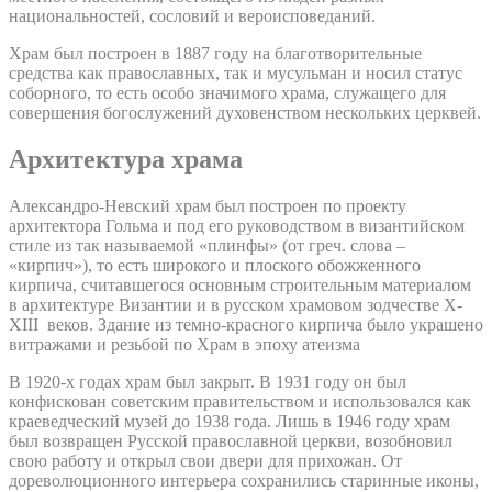
национальностей, сословий и вероисповеданий.
Храм был построен в 1887 году на благотворительные
средства как православных, так и мусульман и носил статус
соборного, то есть особо значимого храма, служащего для
совершения богослужений духовенством нескольких церквей.
Архитектура храма
Александро-Невский храм был построен по проекту
архитектора Гольма и под его руководством в византийском
стиле из так называемой «плинфы» (от греч. слова –
«кирпич»), то есть широкого и плоского обожженного
кирпича, считавшегося основным строительным материалом
в архитектуре Византии и в русском храмовом зодчестве X-
XIII веков. Здание из темно-красного кирпича было украшено
витражами и резьбой по Храм в эпоху атеизма
В 1920-х годах храм был закрыт. В 1931 году он был
конфискован советским правительством и использовался как
краеведческий музей до 1938 года. Лишь в 1946 году храм
был возвращен Русской православной церкви, возобновил
свою работу и открыл свои двери для прихожан. От
дореволюционного интерьера сохранились старинные иконы,