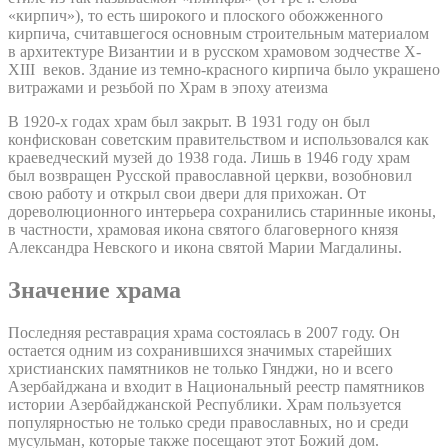
«кирпич»), то есть широкого и плоского обожженного
кирпича, считавшегося основным строительным материалом
в архитектуре Византии и в русском храмовом зодчестве X-
XIII веков. Здание из темно-красного кирпича было украшено
витражами и резьбой по Храм в эпоху атеизма
В 1920-х годах храм был закрыт. В 1931 году он был
конфискован советским правительством и использовался как
краеведческий музей до 1938 года. Лишь в 1946 году храм
был возвращен Русской православной церкви, возобновил
свою работу и открыл свои двери для прихожан. От
дореволюционного интерьера сохранились старинные иконы,
в частности, храмовая икона святого благоверного князя
Александра Невского и икона святой Марии Магдалины.
Значение храма
Последняя реставрация храма состоялась в 2007 году. Он
остается одним из сохранившихся значимых старейших
христианских памятников не только Гянджи, но и всего
Азербайджана и входит в Национальный реестр памятников
истории Азербайджанской Республики. Храм пользуется
популярностью не только среди православных, но и среди
мусульман, которые также посещают этот Божий дом.