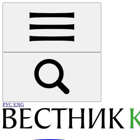
РУС
ENG