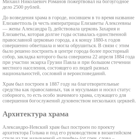
Михаил Николаевич Романов пожертвовал на богоугодное
дело 2500 рублей.
До возведения храма в городе, носившем в то время название
Елизаветполь (в честь императрицы Елизаветы Алексеевны
— жены Александра I), действовала церковь Захария и
Елизаветы, которая долгие годы оставалась единственной
православной церковью города, а к концу 1880-х годов
совершенно обветшала и могла обрушиться. В связи с этим
было решено построить в центре города более просторный
собор, закладка которого была совершена 22 апреля 1884 года
при участии экзарха Грузии Павла и при большом стечении
местного населения, состоящего из людей разных
национальностей, сословий и вероисповеданий.
Храм был построен в 1887 году на благотворительные
средства как православных, так и мусульман и носил статус
соборного, то есть особо значимого храма, служащего для
совершения богослужений духовенством нескольких церквей.
Архитектура храма
Александро-Невский храм был построен по проекту
архитектора Гольма и под его руководством в византийском
стиле из так называемой «плинфы» (от греч. слова –