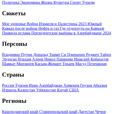
Политика
Экономика
Жизнь
Культура
Спорт
Туризм
Сюжеты
Мое здоровье
Война Израиля и Палестины 2023
Южный
Кавказ после войны
Нефть и газ
Где отдохнуть на Кавказе
Правила ислама
Президентские выборы в Азербайджане 2024
Персоны
Владимир Путин
Дональд Трамп
Си Цзиньпин
Реджеп Тайип
Эрдоган
Ильхам Алиев
Никол Пашинян
Ираклий Кобахидзе
Шавкат Мирзиеев
Касым-Жомарт Токаев
Масуд Пезешкиан
Страны
Россия
Турция
Иран
Азербайджан
Армения
Грузия
Абхазия
Израиль
Казахстан
Узбекистан
Китай
США
Регионы
Краснодарский край
Ставропольский край
Дагестан
Чечня