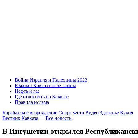
Война Израиля и Палестины 2023
Южный Кавказ после войны
Нефть и газ
Где отдохнуть на Кавказе
Правила ислама
Карабахское возрождение
Спорт
Фото
Видео
Здоровье
Кухня
Вестник Кавказа
—
Все новости
В Ингушетии открылся Республиканск