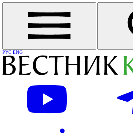
РУС
ENG