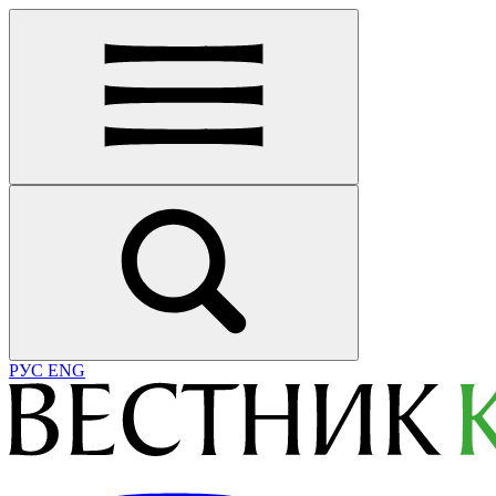
РУС
ENG