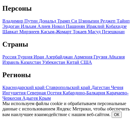
Персоны
Владимир Путин
Дональд Трамп
Си Цзиньпин
Реджеп Тайип
Эрдоган
Ильхам Алиев
Никол Пашинян
Ираклий Кобахидзе
Шавкат Мирзиеев
Касым-Жомарт Токаев
Масуд Пезешкиан
Страны
Россия
Турция
Иран
Азербайджан
Армения
Грузия
Абхазия
Израиль
Казахстан
Узбекистан
Китай
США
Регионы
Краснодарский край
Ставропольский край
Дагестан
Чечня
Ингушетия
Северная Осетия
Кабардино-Балкария
Карачаево-
Черкесия
Адыгея
Крым
Мы используем файлы cookie и обрабатываем персональные
данные с использованием Яндекс Метрики, чтобы обеспечить
вам наилучшее взаимодействие с нашим веб-сайтом.
ОК