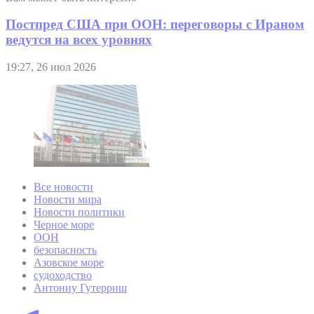
Постпред США при ООН: переговоры с Ираном
ведутся на всех уровнях
19:27, 26 июл 2026
Все новости
Новости мира
Новости политики
Черное море
ООН
безопасность
Азовское море
судоходство
Антониу Гутерриш