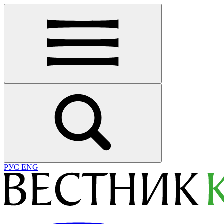
РУС
ENG