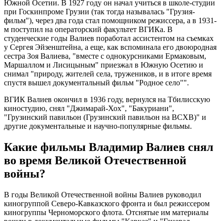
Южной Осетии. В 1927 году он начал учиться в школе-студии
при Госкинпроме Грузии (так тогда называлась "Грузия-
фильм"), через два года стал помощником режиссера, а в 1931-
м поступил на операторский факультет ВГИКа. В
студенческие годы Валиев поработал ассистентом на съемках
у Сергея Эйзенштейна, а еще, как вспоминала его двоюродная
сестра Зоя Валиева, "вместе с однокурсниками Ермаковым,
Маршаллом и Лисицыным" приезжал в Южную Осетию и
снимал "природу, жителей села, тружеников, и в итоге время
спустя вышел документальный фильм "Родное село"".
ВГИК Валиев окончил в 1936 году, вернулся на Тбилисскую
киностудию, снял "Джимарай-Хох", "Бакуриани",
"Грузинский павильон (Грузинский павильон на ВСХВ)" и
другие документальные и научно-популярные фильмы.
Какие фильмы Владимир Валиев снял
во время Великой Отечественной
войны?
В годы Великой Отечественной войны Валиев руководил
киногруппой Северо-Кавказского фронта и был режиссером
киногруппы Черноморского флота. Отснятые им материалы