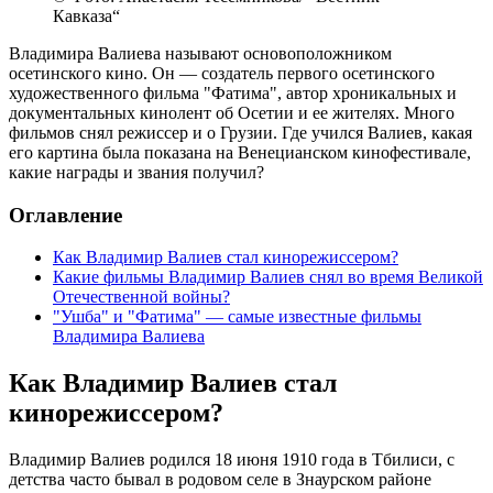
Кавказа“
Владимира Валиева называют основоположником
осетинского кино. Он — создатель первого осетинского
художественного фильма "Фатима", автор хроникальных и
документальных кинолент об Осетии и ее жителях. Много
фильмов снял режиссер и о Грузии. Где учился Валиев, какая
его картина была показана на Венецианском кинофестивале,
какие награды и звания получил?
Оглавление
Как Владимир Валиев стал кинорежиссером?
Какие фильмы Владимир Валиев снял во время Великой
Отечественной войны?
"Ушба" и "Фатима" — самые известные фильмы
Владимира Валиева
Как Владимир Валиев стал
кинорежиссером?
Владимир Валиев родился 18 июня 1910 года в Тбилиси, с
детства часто бывал в родовом селе в Знаурском районе