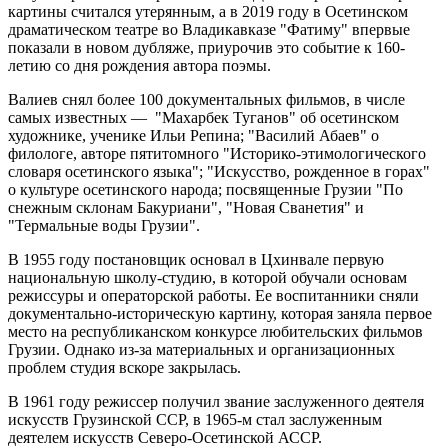
картины считался утерянным, а в 2019 году в Осетинском
драматическом театре во Владикавказе "Фатиму" впервые
показали в новом дубляже, приурочив это событие к 160-
летию со дня рождения автора поэмы.
Валиев снял более 100 документальных фильмов, в числе
самых известных — "Махарбек Туганов" об осетинском
художнике, ученике Ильи Репина; "Василий Абаев" о
филологе, авторе пятитомного "Историко-этимологического
словаря осетинского языка"; "Искусство, рожденное в горах"
о культуре осетинского народа; посвященные Грузии "По
снежным склонам Бакуриани", "Новая Сванетия" и
"Термальные воды Грузии".
В 1955 году постановщик основал в Цхинвале первую
национальную школу-студию, в которой обучали основам
режиссуры и операторской работы. Ее воспитанники сняли
документально-историческую картину, которая заняла первое
место на республиканском конкурсе любительских фильмов
Грузии. Однако из-за материальных и организационных
проблем студия вскоре закрылась.
В 1961 году режиссер получил звание заслуженного деятеля
искусств Грузинской ССР, в 1965-м стал заслуженным
деятелем искусств Северо-Осетинской АССР.