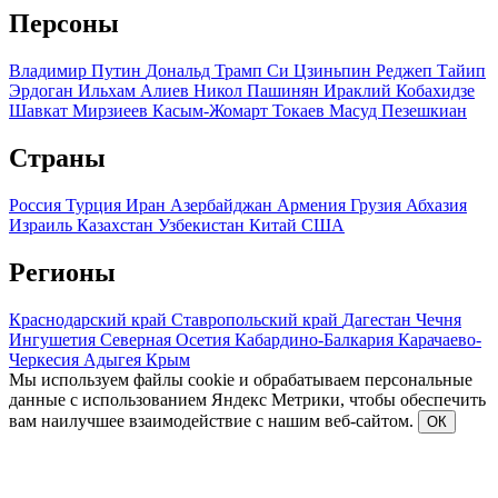
Персоны
Владимир Путин
Дональд Трамп
Си Цзиньпин
Реджеп Тайип
Эрдоган
Ильхам Алиев
Никол Пашинян
Ираклий Кобахидзе
Шавкат Мирзиеев
Касым-Жомарт Токаев
Масуд Пезешкиан
Страны
Россия
Турция
Иран
Азербайджан
Армения
Грузия
Абхазия
Израиль
Казахстан
Узбекистан
Китай
США
Регионы
Краснодарский край
Ставропольский край
Дагестан
Чечня
Ингушетия
Северная Осетия
Кабардино-Балкария
Карачаево-
Черкесия
Адыгея
Крым
Мы используем файлы cookie и обрабатываем персональные
данные с использованием Яндекс Метрики, чтобы обеспечить
вам наилучшее взаимодействие с нашим веб-сайтом.
ОК