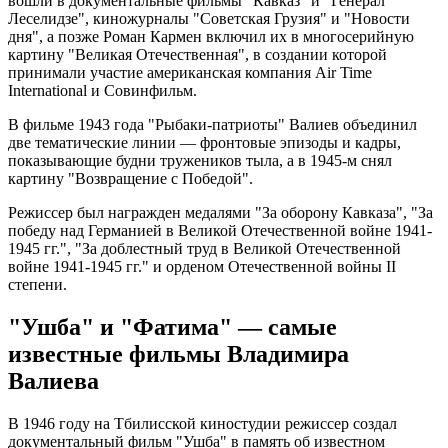
вошли в документальные фильмы "Кавказ" и "Генерал
Леселидзе", киножурналы "Советская Грузия" и "Новости
дня", а позже Роман Кармен включил их в многосерийную
картину "Великая Отечественная", в создании которой
принимали участие американская компания Air Time
International и Совинфильм.
В фильме 1943 года "Рыбаки-патриоты" Валиев объединил
две тематические линии — фронтовые эпизоды и кадры,
показывающие будни тружеников тыла, а в 1945-м снял
картину "Возвращение с Победой".
Режиссер был награжден медалями "За оборону Кавказа", "За
победу над Германией в Великой Отечественной войне 1941-
1945 гг.", "За доблестный труд в Великой Отечественной
войне 1941-1945 гг." и орденом Отечественной войны II
степени.
"Ушба" и "Фатима" — самые
известные фильмы Владимира
Валиева
В 1946 году на Тбилисской киностудии режиссер создал
документальный фильм "Ушба" в память об известном