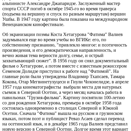
альпинисте Александре Джапаридзе. Заслуженный мастер
спорта СССР погиб в октябре 1945-го во время траверса
(подъема на вершину и спуск по разным маршрутам) вершин
Ушбы. В 1947 году картина была показана на международном
Венецианском кинофестивале.
Об экранизации поэмы Коста Хетагурова "Фатима" Валиев
задумывался еще во время учебы во ВГИКе: его, по
собственному признанию, "привлекло многое: и поэтичность
произведения, и его демократическая направленность, и
вечно живая тема верности долгу, семье, и острый
захватывающий сюжет". В 1956 году он снял документальный
фильм о Хетагурове, а потом вместе с известным режиссером
Семеном Долидзе приступил к работе над "Фатимой". На
главные роли были утверждены Владимир Тхапсаев, Тамара
Кокова, Отар Мегвинетухуцеси и Гиули Чохонелидзе, в апреле
1957 года кинематографисты выбрали места для натурных
съемок в Северной Осетии, а через месяц началась работа в
павильонах "Грузия-фильма". Картину посвятили 100-летию
со дня рождения Хетагурова, премьера в октябре 1958 года
состоялась одновременно в столицах Северной и Южной
Осетии. Сначала "Фатима" вышла на русском и грузинском
языках, потом поэт и публицист Реваз Асаев сделал перевод
на осетинский язык, и в декабре 1965 года Валиев представил
новую версию в Северной Осетии. Долгое время этот вариант