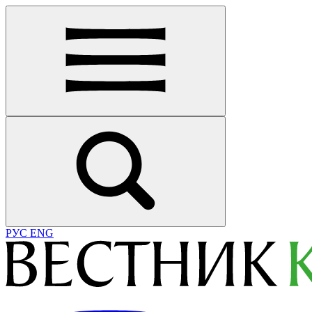
РУС
ENG