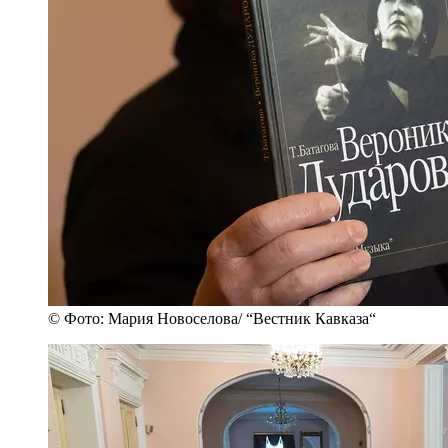
© Фото: Мария Новоселова/ “Вестник Кавказа“