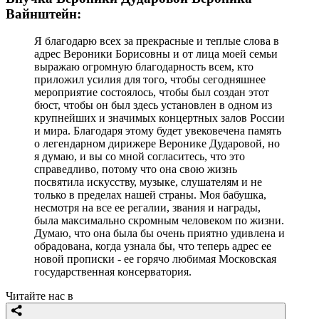
Вайнштейн:
Я благодарю всех за прекрасные и теплые слова в
адрес Вероники Борисовны и от лица моей семьи
выражаю огромную благодарность всем, кто
приложил усилия для того, чтобы сегодняшнее
мероприятие состоялось, чтобы был создан этот
бюст, чтобы он был здесь установлен в одном из
крупнейших и значимых концертных залов России
и мира. Благодаря этому будет увековечена память
о легендарном дирижере Веронике Дударовой, но
я думаю, и вы со мной согласитесь, что это
справедливо, потому что она свою жизнь
посвятила искусству, музыке, слушателям и не
только в пределах нашей страны. Моя бабушка,
несмотря на все ее регалии, звания и награды,
была максимально скромным человеком по жизни.
Думаю, что она была бы очень приятно удивлена и
обрадована, когда узнала бы, что теперь адрес ее
новой прописки - ее горячо любимая Московская
государственная консерватория.
Читайте нас в