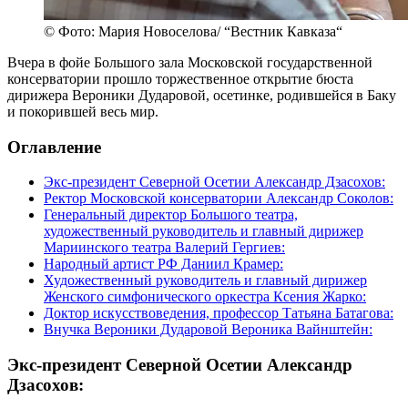
© Фото: Мария Новоселова/ “Вестник Кавказа“
Вчера в фойе Большого зала Московской государственной
консерватории прошло торжественное открытие бюста
дирижера Вероники Дударовой, осетинке, родившейся в Баку
и покорившей весь мир.
Оглавление
Экс-президент Северной Осетии Александр Дзасохов:
Ректор Московской консерватории Александр Соколов:
Генеральный директор Большого театра,
художественный руководитель и главный дирижер
Мариинского театра Валерий Гергиев:
Народный артист РФ Даниил Крамер:
Художественный руководитель и главный дирижер
Женского симфонического оркестра Ксения Жарко:
Доктор искусствоведения, профессор Татьяна Батагова:
Внучка Вероники Дударовой Вероника Вайнштейн:
Экс-президент Северной Осетии Александр
Дзасохов: