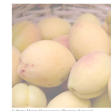
© Фото: Мария Новоселова/ “Вестник Кавказа“