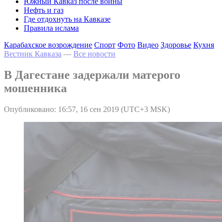
Южный Кавказ после войны
Нефть и газ
Где отдохнуть на Кавказе
Правила ислама
Карабахское возрождение
Спорт
Фото
Видео
Здоровье
Кухня
Вестник Кавказа
—
Все новости
В Дагестане задержали матерого
мошенника
Опубликовано: 16:57, 16 сен 2019 (UTC+3 MSK)