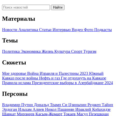
Найти
Материалы
Новости
Аналитика
Статьи
Интервью
Видео
Фото
Подкасты
Темы
Политика
Экономика
Жизнь
Культура
Спорт
Туризм
Сюжеты
Мое здоровье
Война Израиля и Палестины 2023
Южный
Кавказ после войны
Нефть и газ
Где отдохнуть на Кавказе
Правила ислама
Президентские выборы в Азербайджане 2024
Персоны
Владимир Путин
Дональд Трамп
Си Цзиньпин
Реджеп Тайип
Эрдоган
Ильхам Алиев
Никол Пашинян
Ираклий Кобахидзе
Шавкат Мирзиеев
Касым-Жомарт Токаев
Масуд Пезешкиан