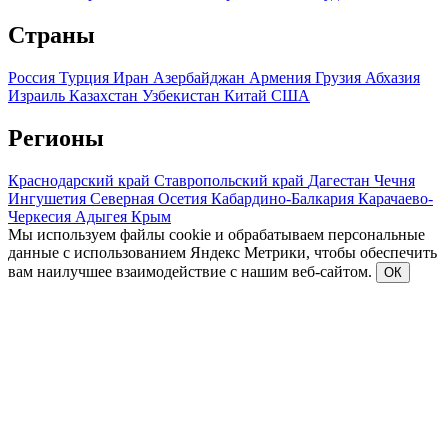
Страны
Россия
Турция
Иран
Азербайджан
Армения
Грузия
Абхазия
Израиль
Казахстан
Узбекистан
Китай
США
Регионы
Краснодарский край
Ставропольский край
Дагестан
Чечня
Ингушетия
Северная Осетия
Кабардино-Балкария
Карачаево-
Черкесия
Адыгея
Крым
Мы используем файлы cookie и обрабатываем персональные
данные с использованием Яндекс Метрики, чтобы обеспечить
вам наилучшее взаимодействие с нашим веб-сайтом.
ОК