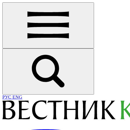
РУС
ENG