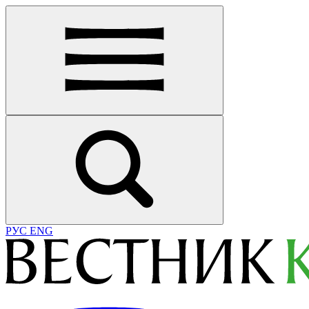
РУС
ENG