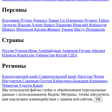
Персоны
Владимир Путин
Дональд Трамп
Си Цзиньпин
Реджеп Тайип
Эрдоган
Ильхам Алиев
Никол Пашинян
Ираклий Кобахидзе
Шавкат Мирзиеев
Касым-Жомарт Токаев
Масуд Пезешкиан
Страны
Россия
Турция
Иран
Азербайджан
Армения
Грузия
Абхазия
Израиль
Казахстан
Узбекистан
Китай
США
Регионы
Краснодарский край
Ставропольский край
Дагестан
Чечня
Ингушетия
Северная Осетия
Кабардино-Балкария
Карачаево-
Черкесия
Адыгея
Крым
Мы используем файлы cookie и обрабатываем персональные
данные с использованием Яндекс Метрики, чтобы обеспечить
вам наилучшее взаимодействие с нашим веб-сайтом.
ОК