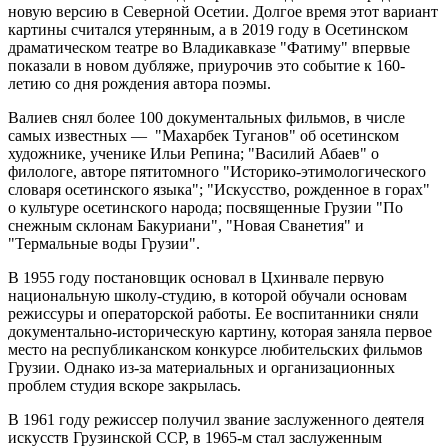
новую версию в Северной Осетии. Долгое время этот вариант
картины считался утерянным, а в 2019 году в Осетинском
драматическом театре во Владикавказе "Фатиму" впервые
показали в новом дубляже, приурочив это событие к 160-
летию со дня рождения автора поэмы.
Валиев снял более 100 документальных фильмов, в числе
самых известных — "Махарбек Туганов" об осетинском
художнике, ученике Ильи Репина; "Василий Абаев" о
филологе, авторе пятитомного "Историко-этимологического
словаря осетинского языка"; "Искусство, рожденное в горах"
о культуре осетинского народа; посвященные Грузии "По
снежным склонам Бакуриани", "Новая Сванетия" и
"Термальные воды Грузии".
В 1955 году постановщик основал в Цхинвале первую
национальную школу-студию, в которой обучали основам
режиссуры и операторской работы. Ее воспитанники сняли
документально-историческую картину, которая заняла первое
место на республиканском конкурсе любительских фильмов
Грузии. Однако из-за материальных и организационных
проблем студия вскоре закрылась.
В 1961 году режиссер получил звание заслуженного деятеля
искусств Грузинской ССР, в 1965-м стал заслуженным