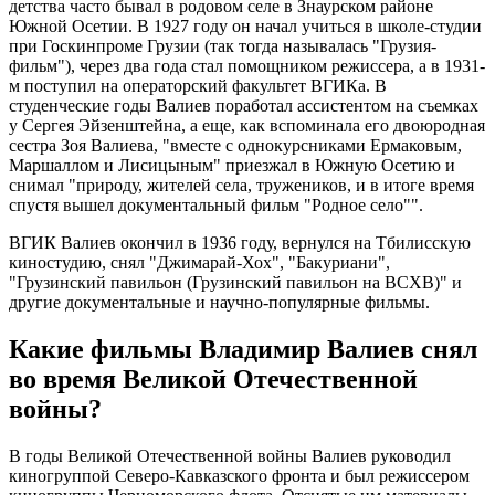
детства часто бывал в родовом селе в Знаурском районе
Южной Осетии. В 1927 году он начал учиться в школе-студии
при Госкинпроме Грузии (так тогда называлась "Грузия-
фильм"), через два года стал помощником режиссера, а в 1931-
м поступил на операторский факультет ВГИКа. В
студенческие годы Валиев поработал ассистентом на съемках
у Сергея Эйзенштейна, а еще, как вспоминала его двоюродная
сестра Зоя Валиева, "вместе с однокурсниками Ермаковым,
Маршаллом и Лисицыным" приезжал в Южную Осетию и
снимал "природу, жителей села, тружеников, и в итоге время
спустя вышел документальный фильм "Родное село"".
ВГИК Валиев окончил в 1936 году, вернулся на Тбилисскую
киностудию, снял "Джимарай-Хох", "Бакуриани",
"Грузинский павильон (Грузинский павильон на ВСХВ)" и
другие документальные и научно-популярные фильмы.
Какие фильмы Владимир Валиев снял
во время Великой Отечественной
войны?
В годы Великой Отечественной войны Валиев руководил
киногруппой Северо-Кавказского фронта и был режиссером