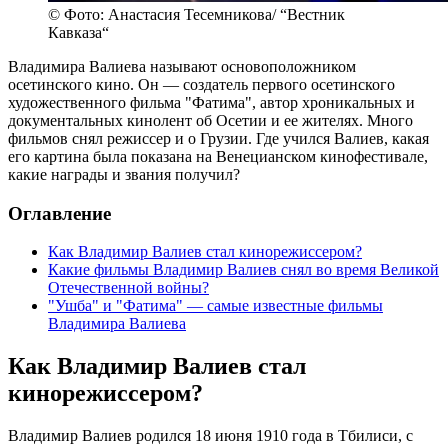
© Фото: Анастасия Тесемникова/ “Вестник
Кавказа“
Владимира Валиева называют основоположником
осетинского кино. Он — создатель первого осетинского
художественного фильма "Фатима", автор хроникальных и
документальных кинолент об Осетии и ее жителях. Много
фильмов снял режиссер и о Грузии. Где учился Валиев, какая
его картина была показана на Венецианском кинофестивале,
какие награды и звания получил?
Оглавление
Как Владимир Валиев стал кинорежиссером?
Какие фильмы Владимир Валиев снял во время Великой
Отечественной войны?
"Ушба" и "Фатима" — самые известные фильмы
Владимира Валиева
Как Владимир Валиев стал
кинорежиссером?
Владимир Валиев родился 18 июня 1910 года в Тбилиси, с