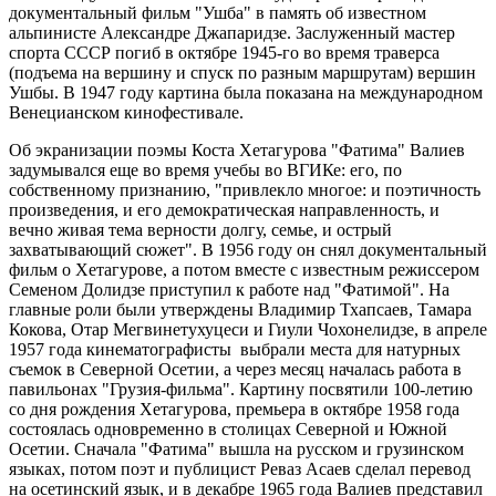
документальный фильм "Ушба" в память об известном
альпинисте Александре Джапаридзе. Заслуженный мастер
спорта СССР погиб в октябре 1945-го во время траверса
(подъема на вершину и спуск по разным маршрутам) вершин
Ушбы. В 1947 году картина была показана на международном
Венецианском кинофестивале.
Об экранизации поэмы Коста Хетагурова "Фатима" Валиев
задумывался еще во время учебы во ВГИКе: его, по
собственному признанию, "привлекло многое: и поэтичность
произведения, и его демократическая направленность, и
вечно живая тема верности долгу, семье, и острый
захватывающий сюжет". В 1956 году он снял документальный
фильм о Хетагурове, а потом вместе с известным режиссером
Семеном Долидзе приступил к работе над "Фатимой". На
главные роли были утверждены Владимир Тхапсаев, Тамара
Кокова, Отар Мегвинетухуцеси и Гиули Чохонелидзе, в апреле
1957 года кинематографисты выбрали места для натурных
съемок в Северной Осетии, а через месяц началась работа в
павильонах "Грузия-фильма". Картину посвятили 100-летию
со дня рождения Хетагурова, премьера в октябре 1958 года
состоялась одновременно в столицах Северной и Южной
Осетии. Сначала "Фатима" вышла на русском и грузинском
языках, потом поэт и публицист Реваз Асаев сделал перевод
на осетинский язык, и в декабре 1965 года Валиев представил