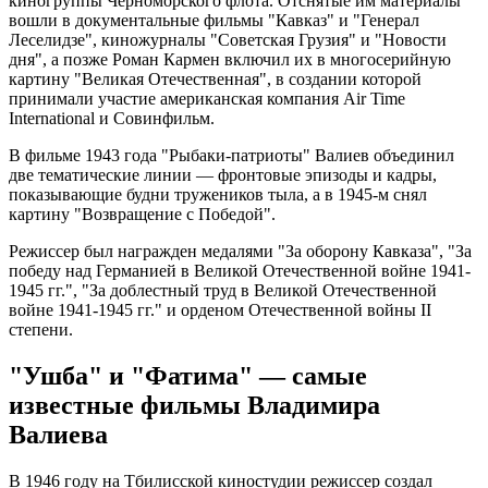
киногруппы Черноморского флота. Отснятые им материалы
вошли в документальные фильмы "Кавказ" и "Генерал
Леселидзе", киножурналы "Советская Грузия" и "Новости
дня", а позже Роман Кармен включил их в многосерийную
картину "Великая Отечественная", в создании которой
принимали участие американская компания Air Time
International и Совинфильм.
В фильме 1943 года "Рыбаки-патриоты" Валиев объединил
две тематические линии — фронтовые эпизоды и кадры,
показывающие будни тружеников тыла, а в 1945-м снял
картину "Возвращение с Победой".
Режиссер был награжден медалями "За оборону Кавказа", "За
победу над Германией в Великой Отечественной войне 1941-
1945 гг.", "За доблестный труд в Великой Отечественной
войне 1941-1945 гг." и орденом Отечественной войны II
степени.
"Ушба" и "Фатима" — самые
известные фильмы Владимира
Валиева
В 1946 году на Тбилисской киностудии режиссер создал