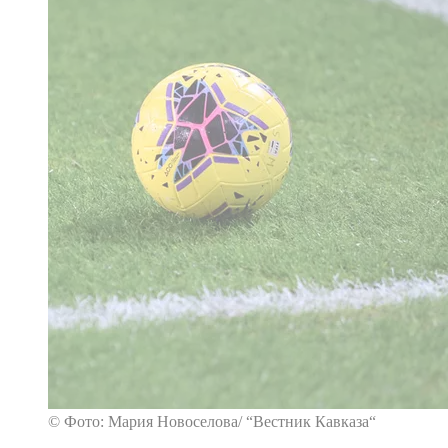
© Фото: Мария Новоселова/ “Вестник Кавказа“