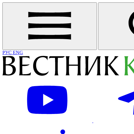
РУС
ENG