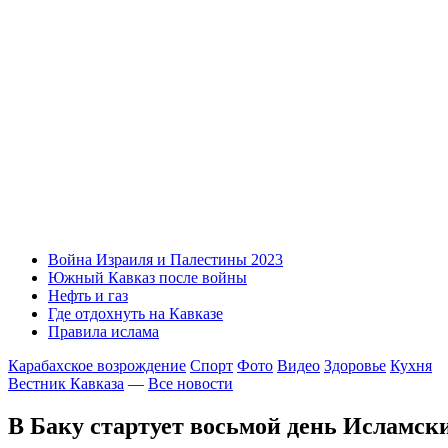
Война Израиля и Палестины 2023
Южный Кавказ после войны
Нефть и газ
Где отдохнуть на Кавказе
Правила ислама
Карабахское возрождение
Спорт
Фото
Видео
Здоровье
Кухня
Вестник Кавказа
—
Все новости
В Баку стартует восьмой день Исламски