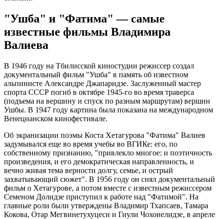
"Ушба" и "Фатима" — самые
известные фильмы Владимира
Валиева
В 1946 году на Тбилисской киностудии режиссер создал
документальный фильм "Ушба" в память об известном
альпинисте Александре Джапаридзе. Заслуженный мастер
спорта СССР погиб в октябре 1945-го во время траверса
(подъема на вершину и спуск по разным маршрутам) вершин
Ушбы. В 1947 году картина была показана на международном
Венецианском кинофестивале.
Об экранизации поэмы Коста Хетагурова "Фатима" Валиев
задумывался еще во время учебы во ВГИКе: его, по
собственному признанию, "привлекло многое: и поэтичность
произведения, и его демократическая направленность, и
вечно живая тема верности долгу, семье, и острый
захватывающий сюжет". В 1956 году он снял документальный
фильм о Хетагурове, а потом вместе с известным режиссером
Семеном Долидзе приступил к работе над "Фатимой". На
главные роли были утверждены Владимир Тхапсаев, Тамара
Кокова, Отар Мегвинетухуцеси и Гиули Чохонелидзе, в апреле