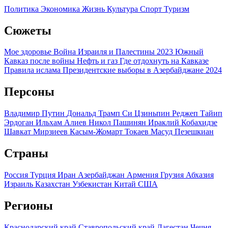
Политика
Экономика
Жизнь
Культура
Спорт
Туризм
Сюжеты
Мое здоровье
Война Израиля и Палестины 2023
Южный
Кавказ после войны
Нефть и газ
Где отдохнуть на Кавказе
Правила ислама
Президентские выборы в Азербайджане 2024
Персоны
Владимир Путин
Дональд Трамп
Си Цзиньпин
Реджеп Тайип
Эрдоган
Ильхам Алиев
Никол Пашинян
Ираклий Кобахидзе
Шавкат Мирзиеев
Касым-Жомарт Токаев
Масуд Пезешкиан
Страны
Россия
Турция
Иран
Азербайджан
Армения
Грузия
Абхазия
Израиль
Казахстан
Узбекистан
Китай
США
Регионы
Краснодарский край
Ставропольский край
Дагестан
Чечня