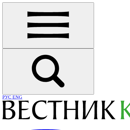
РУС
ENG