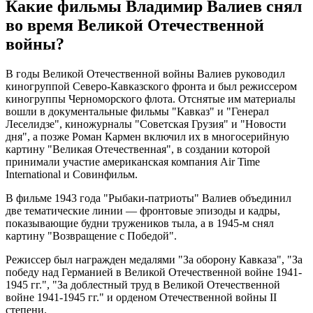
Какие фильмы Владимир Валиев снял
во время Великой Отечественной
войны?
В годы Великой Отечественной войны Валиев руководил
киногруппой Северо-Кавказского фронта и был режиссером
киногруппы Черноморского флота. Отснятые им материалы
вошли в документальные фильмы "Кавказ" и "Генерал
Леселидзе", киножурналы "Советская Грузия" и "Новости
дня", а позже Роман Кармен включил их в многосерийную
картину "Великая Отечественная", в создании которой
принимали участие американская компания Air Time
International и Совинфильм.
В фильме 1943 года "Рыбаки-патриоты" Валиев объединил
две тематические линии — фронтовые эпизоды и кадры,
показывающие будни тружеников тыла, а в 1945-м снял
картину "Возвращение с Победой".
Режиссер был награжден медалями "За оборону Кавказа", "За
победу над Германией в Великой Отечественной войне 1941-
1945 гг.", "За доблестный труд в Великой Отечественной
войне 1941-1945 гг." и орденом Отечественной войны II
степени.