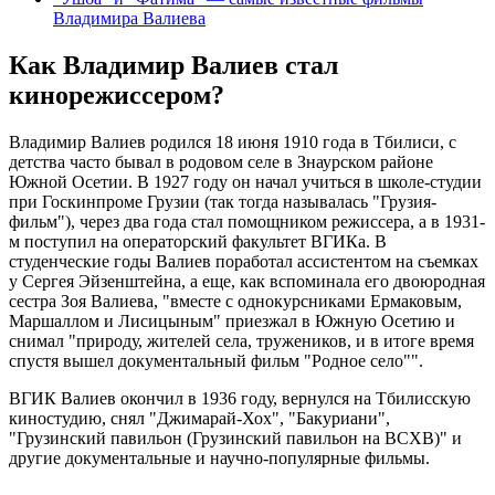
Владимира Валиева
Как Владимир Валиев стал
кинорежиссером?
Владимир Валиев родился 18 июня 1910 года в Тбилиси, с
детства часто бывал в родовом селе в Знаурском районе
Южной Осетии. В 1927 году он начал учиться в школе-студии
при Госкинпроме Грузии (так тогда называлась "Грузия-
фильм"), через два года стал помощником режиссера, а в 1931-
м поступил на операторский факультет ВГИКа. В
студенческие годы Валиев поработал ассистентом на съемках
у Сергея Эйзенштейна, а еще, как вспоминала его двоюродная
сестра Зоя Валиева, "вместе с однокурсниками Ермаковым,
Маршаллом и Лисицыным" приезжал в Южную Осетию и
снимал "природу, жителей села, тружеников, и в итоге время
спустя вышел документальный фильм "Родное село"".
ВГИК Валиев окончил в 1936 году, вернулся на Тбилисскую
киностудию, снял "Джимарай-Хох", "Бакуриани",
"Грузинский павильон (Грузинский павильон на ВСХВ)" и
другие документальные и научно-популярные фильмы.