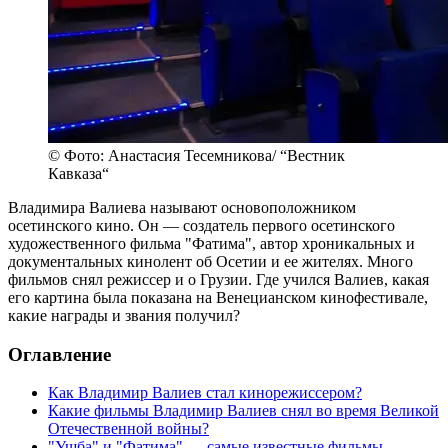
© Фото: Анастасия Тесемникова/ “Вестник
Кавказа“
Владимира Валиева называют основоположником
осетинского кино. Он — создатель первого осетинского
художественного фильма "Фатима", автор хроникальных и
документальных кинолент об Осетии и ее жителях. Много
фильмов снял режиссер и о Грузии. Где учился Валиев, какая
его картина была показана на Венецианском кинофестивале,
какие награды и звания получил?
Оглавление
Как Владимир Валиев стал кинорежиссером?
Какие фильмы Владимир Валиев снял во время Великой
Отечественной войны?
"Ушба" и "Фатима" — самые известные фильмы