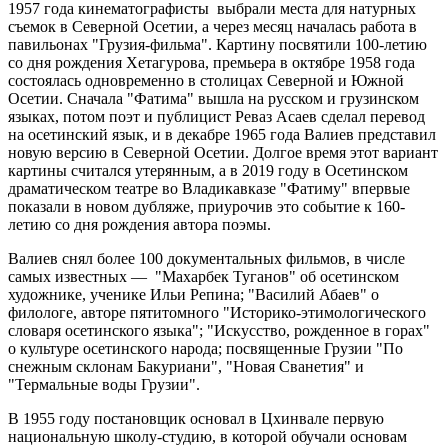
1957 года кинематографисты выбрали места для натурных
съемок в Северной Осетии, а через месяц началась работа в
павильонах "Грузия-фильма". Картину посвятили 100-летию
со дня рождения Хетагурова, премьера в октябре 1958 года
состоялась одновременно в столицах Северной и Южной
Осетии. Сначала "Фатима" вышла на русском и грузинском
языках, потом поэт и публицист Реваз Асаев сделал перевод
на осетинский язык, и в декабре 1965 года Валиев представил
новую версию в Северной Осетии. Долгое время этот вариант
картины считался утерянным, а в 2019 году в Осетинском
драматическом театре во Владикавказе "Фатиму" впервые
показали в новом дубляже, приурочив это событие к 160-
летию со дня рождения автора поэмы.
Валиев снял более 100 документальных фильмов, в числе
самых известных — "Махарбек Туганов" об осетинском
художнике, ученике Ильи Репина; "Василий Абаев" о
филологе, авторе пятитомного "Историко-этимологического
словаря осетинского языка"; "Искусство, рожденное в горах"
о культуре осетинского народа; посвященные Грузии "По
снежным склонам Бакуриани", "Новая Сванетия" и
"Термальные воды Грузии".
В 1955 году постановщик основал в Цхинвале первую
национальную школу-студию, в которой обучали основам