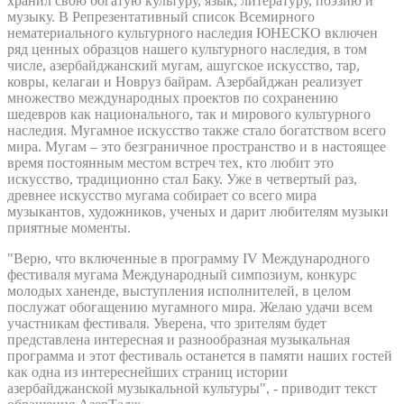
хранил свою богатую культуру, язык, литературу, поэзию и
музыку. В Репрезентативный список Всемирного
нематериального культурного наследия ЮНЕСКО включен
ряд ценных образцов нашего культурного наследия, в том
числе, азербайджанский мугам, ашугское искусство, тар,
ковры, келагаи и Новруз байрам. Азербайджан реализует
множество международных проектов по сохранению
шедевров как национального, так и мирового культурного
наследия. Мугамное искусство также стало богатством всего
мира. Мугам – это безграничное пространство и в настоящее
время постоянным местом встреч тех, кто любит это
искусство, традиционно стал Баку. Уже в четвертый раз,
древнее искусство мугама собирает со всего мира
музыкантов, художников, ученых и дарит любителям музыки
приятные моменты.
"Верю, что включенные в программу IV Международного
фестиваля мугама Международный симпозиум, конкурс
молодых ханенде, выступления исполнителей, в целом
послужат обогащению мугамного мира. Желаю удачи всем
участникам фестиваля. Уверена, что зрителям будет
представлена интересная и разнообразная музыкальная
программа и этот фестиваль останется в памяти наших гостей
как одна из интереснейших страниц истории
азербайджанской музыкальной культуры", - приводит текст