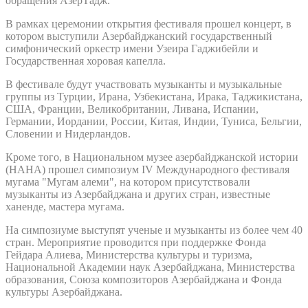
обращения АзерТадж.
В рамках церемонии открытия фестиваля прошел концерт, в
котором выступили Азербайджанский государственный
симфонический оркестр имени Узеира Гаджибейли и
Государственная хоровая капелла.
В фестивале будут участвовать музыканты и музыкальные
группы из Турции, Ирана, Узбекистана, Ирака, Таджикистана,
США, Франции, Великобритании, Ливана, Испании,
Германии, Иордании, России, Китая, Индии, Туниса, Бельгии,
Словении и Нидерландов.
Кроме того, в Национальном музее азербайджанской истории
(НАНА) прошел симпозиум IV Международного фестиваля
мугама "Мугам алеми", на котором присутствовали
музыканты из Азербайджана и других стран, известные
ханенде, мастера мугама.
На симпозиуме выступят ученые и музыканты из более чем 40
стран. Мероприятие проводится при поддержке Фонда
Гейдара Алиева, Министерства культуры и туризма,
Национальной Академии наук Азербайджана, Министерства
образования, Союза композиторов Азербайджана и Фонда
культуры Азербайджана.