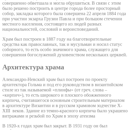
совершенно обветшала и могла обрушиться. В связи с этим
было решено построить в центре города более просторный
собор, закладка которого была совершена 22 апреля 1884 года
при участии экзарха Грузии Павла и при большом стечении
местного населения, состоящего из людей разных
национальностей, сословий и вероисповеданий.
Храм был построен в 1887 году на благотворительные
средства как православных, так и мусульман и носил статус
соборного, то есть особо значимого храма, служащего для
совершения богослужений духовенством нескольких церквей.
Архитектура храма
Александро-Невский храм был построен по проекту
архитектора Гольма и под его руководством в византийском
стиле из так называемой «плинфы» (от греч. слова –
«кирпич»), то есть широкого и плоского обожженного
кирпича, считавшегося основным строительным материалом
в архитектуре Византии и в русском храмовом зодчестве X-
XIII веков. Здание из темно-красного кирпича было украшено
витражами и резьбой по Храм в эпоху атеизма
В 1920-х годах храм был закрыт. В 1931 году он был