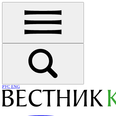
РУС
ENG