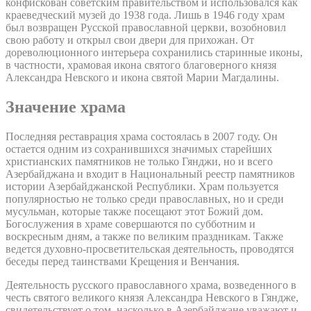
конфискован советским правительством и использовался как
краеведческий музей до 1938 года. Лишь в 1946 году храм
был возвращен Русской православной церкви, возобновил
свою работу и открыл свои двери для прихожан. От
дореволюционного интерьера сохранились старинные иконы,
в частности, храмовая икона святого благоверного князя
Александра Невского и икона святой Марии Магдалины.
Значение храма
Последняя реставрация храма состоялась в 2007 году. Он
остается одним из сохранившихся значимых старейших
христианских памятников не только Гянджи, но и всего
Азербайджана и входит в Национальный реестр памятников
истории Азербайджанской Республики. Храм пользуется
популярностью не только среди православных, но и среди
мусульман, которые также посещают этот Божий дом.
Богослужения в храме совершаются по субботним и
воскресным дням, а также по великим праздникам. Также
ведется духовно-просветительская деятельность, проводятся
беседы перед таинствами Крещения и Венчания.
Деятельность русского православного храма, возведенного в
честь святого великого князя Александра Невского в Гяндже,
свидетельствует о том, насколько в Азербайджане уважают и