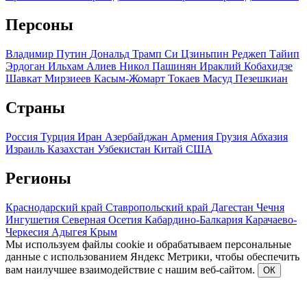
Персоны
Владимир Путин
Дональд Трамп
Си Цзиньпин
Реджеп Тайип
Эрдоган
Ильхам Алиев
Никол Пашинян
Ираклий Кобахидзе
Шавкат Мирзиеев
Касым-Жомарт Токаев
Масуд Пезешкиан
Страны
Россия
Турция
Иран
Азербайджан
Армения
Грузия
Абхазия
Израиль
Казахстан
Узбекистан
Китай
США
Регионы
Краснодарский край
Ставропольский край
Дагестан
Чечня
Ингушетия
Северная Осетия
Кабардино-Балкария
Карачаево-
Черкесия
Адыгея
Крым
Мы используем файлы cookie и обрабатываем персональные
данные с использованием Яндекс Метрики, чтобы обеспечить
вам наилучшее взаимодействие с нашим веб-сайтом.
ОК