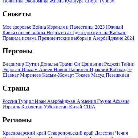
Политика
Экономика
Жизнь
Культура
Спорт
Туризм
Сюжеты
Мое здоровье
Война Израиля и Палестины 2023
Южный
Кавказ после войны
Нефть и газ
Где отдохнуть на Кавказе
Правила ислама
Президентские выборы в Азербайджане 2024
Персоны
Владимир Путин
Дональд Трамп
Си Цзиньпин
Реджеп Тайип
Эрдоган
Ильхам Алиев
Никол Пашинян
Ираклий Кобахидзе
Шавкат Мирзиеев
Касым-Жомарт Токаев
Масуд Пезешкиан
Страны
Россия
Турция
Иран
Азербайджан
Армения
Грузия
Абхазия
Израиль
Казахстан
Узбекистан
Китай
США
Регионы
Краснодарский край
Ставропольский край
Дагестан
Чечня