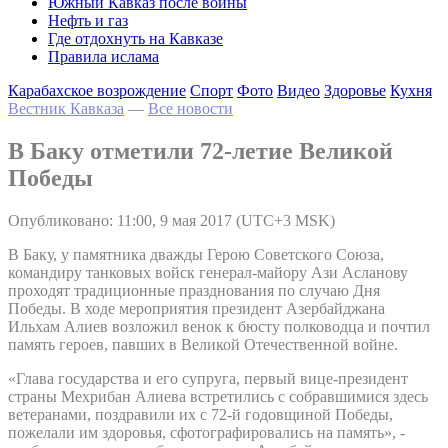
Южный Кавказ после войны
Нефть и газ
Где отдохнуть на Кавказе
Правила ислама
Карабахское возрождение
Спорт
Фото
Видео
Здоровье
Кухня
Вестник Кавказа
—
Все новости
В Баку отметили 72-летие Великой
Победы
Опубликовано: 11:00, 9 мая 2017 (UTC+3 MSK)
В Баку, у памятника дважды Герою Советского Союза,
командиру танковых войск генерал-майору Ази Асланову
проходят традиционные празднования по случаю Дня
Победы. В ходе мероприятия президент Азербайджана
Ильхам Алиев возложил венок к бюсту полководца и почтил
память героев, павших в Великой Отечественной войне.
«Глава государства и его супруга, первый вице-президент
страны Мехрибан Алиева встретились с собравшимися здесь
ветеранами, поздравили их с 72-й годовщиной Победы,
пожелали им здоровья, сфотографировались на память», -