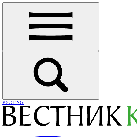
РУС
ENG