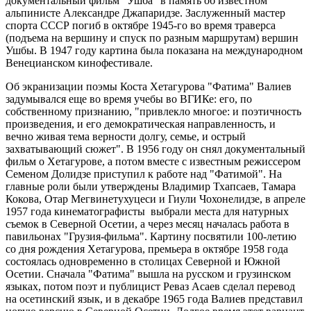
документальный фильм "Ушба" в память об известном
альпинисте Александре Джапаридзе. Заслуженный мастер
спорта СССР погиб в октябре 1945-го во время траверса
(подъема на вершину и спуск по разным маршрутам) вершин
Ушбы. В 1947 году картина была показана на международном
Венецианском кинофестивале.
Об экранизации поэмы Коста Хетагурова "Фатима" Валиев
задумывался еще во время учебы во ВГИКе: его, по
собственному признанию, "привлекло многое: и поэтичность
произведения, и его демократическая направленность, и
вечно живая тема верности долгу, семье, и острый
захватывающий сюжет". В 1956 году он снял документальный
фильм о Хетагурове, а потом вместе с известным режиссером
Семеном Долидзе приступил к работе над "Фатимой". На
главные роли были утверждены Владимир Тхапсаев, Тамара
Кокова, Отар Мегвинетухуцеси и Гиули Чохонелидзе, в апреле
1957 года кинематографисты выбрали места для натурных
съемок в Северной Осетии, а через месяц началась работа в
павильонах "Грузия-фильма". Картину посвятили 100-летию
со дня рождения Хетагурова, премьера в октябре 1958 года
состоялась одновременно в столицах Северной и Южной
Осетии. Сначала "Фатима" вышла на русском и грузинском
языках, потом поэт и публицист Реваз Асаев сделал перевод
на осетинский язык, и в декабре 1965 года Валиев представил