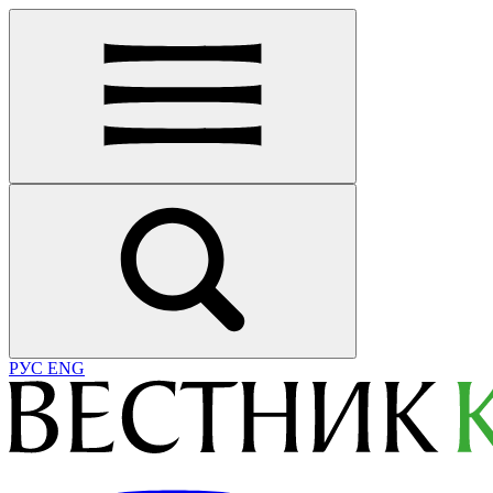
РУС
ENG