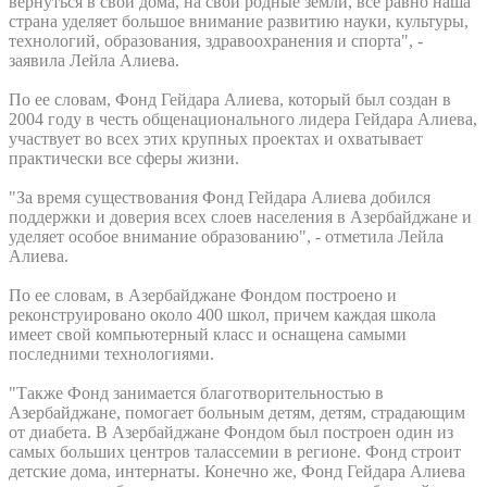
вернуться в свои дома, на свои родные земли, все равно наша
страна уделяет большое внимание развитию науки, культуры,
технологий, образования, здравоохранения и спорта", -
заявила Лейла Алиева.
По ее словам, Фонд Гейдара Алиева, который был создан в
2004 году в честь общенационального лидера Гейдара Алиева,
участвует во всех этих крупных проектах и охватывает
практически все сферы жизни.
"За время существования Фонд Гейдара Алиева добился
поддержки и доверия всех слоев населения в Азербайджане и
уделяет особое внимание образованию", - отметила Лейла
Алиева.
По ее словам, в Азербайджане Фондом построено и
реконструировано около 400 школ, причем каждая школа
имеет свой компьютерный класс и оснащена самыми
последними технологиями.
"Также Фонд занимается благотворительностью в
Азербайджане, помогает больным детям, детям, страдающим
от диабета. В Азербайджане Фондом был построен один из
самых больших центров талассемии в регионе. Фонд строит
детские дома, интернаты. Конечно же, Фонд Гейдара Алиева