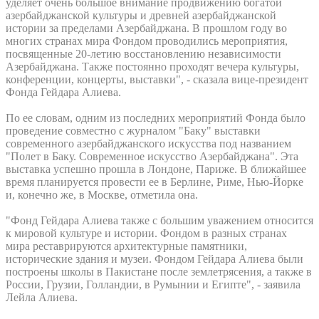
уделяет очень большое внимание продвижению богатой
азербайджанской культуры и древней азербайджанской
истории за пределами Азербайджана. В прошлом году во
многих странах мира Фондом проводились мероприятия,
посвященные 20-летию восстановлению независимости
Азербайджана. Также постоянно проходят вечера культуры,
конференции, концерты, выставки", - сказала вице-президент
Фонда Гейдара Алиева.
По ее словам, одним из последних мероприятий Фонда было
проведение совместно с журналом "Баку" выставки
современного азербайджанского искусства под названием
"Полет в Баку. Современное искусство Азербайджана". Эта
выставка успешно прошла в Лондоне, Париже. В ближайшее
время планируется провести ее в Берлине, Риме, Нью-Йорке
и, конечно же, в Москве, отметила она.
"Фонд Гейдара Алиева также с большим уважением относится
к мировой культуре и истории. Фондом в разных странах
мира реставрируются архитектурные памятники,
исторические здания и музеи. Фондом Гейдара Алиева были
построены школы в Пакистане после землетрясения, а также в
России, Грузии, Голландии, в Румынии и Египте", - заявила
Лейла Алиева.