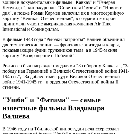
вошли в документальные фильмы "Кавказ" и "Генерал
Леселидзе", киножурналы "Советская Грузия" и "Новости
дня", а позже Роман Кармен включил их в многосерийную
картину "Великая Отечественная", в создании которой
принимали участие американская компания Air Time
International и Совинфильм.
В фильме 1943 года "Рыбаки-патриоты" Валиев объединил
две тематические линии — фронтовые эпизоды и кадры,
показывающие будни тружеников тыла, а в 1945-м снял
картину "Возвращение с Победой".
Режиссер был награжден медалями "За оборону Кавказа", "За
победу над Германией в Великой Отечественной войне 1941-
1945 гг.", "За доблестный труд в Великой Отечественной
войне 1941-1945 гг." и орденом Отечественной войны II
степени.
"Ушба" и "Фатима" — самые
известные фильмы Владимира
Валиева
В 1946 году на Тбилисской киностудии режиссер создал