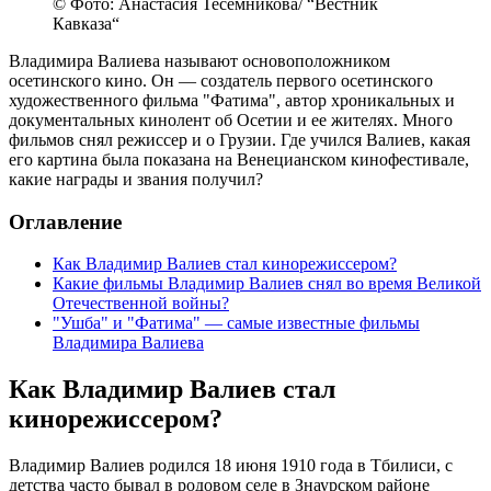
© Фото: Анастасия Тесемникова/ “Вестник
Кавказа“
Владимира Валиева называют основоположником
осетинского кино. Он — создатель первого осетинского
художественного фильма "Фатима", автор хроникальных и
документальных кинолент об Осетии и ее жителях. Много
фильмов снял режиссер и о Грузии. Где учился Валиев, какая
его картина была показана на Венецианском кинофестивале,
какие награды и звания получил?
Оглавление
Как Владимир Валиев стал кинорежиссером?
Какие фильмы Владимир Валиев снял во время Великой
Отечественной войны?
"Ушба" и "Фатима" — самые известные фильмы
Владимира Валиева
Как Владимир Валиев стал
кинорежиссером?
Владимир Валиев родился 18 июня 1910 года в Тбилиси, с
детства часто бывал в родовом селе в Знаурском районе