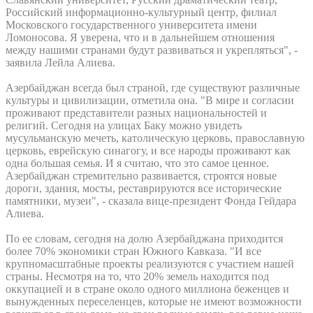
Российский информационно-культурный центр, филиал
Московского государственного университета имени
Ломоносова. Я уверена, что и в дальнейшем отношения
между нашими странами будут развиваться и укрепляться", -
заявила Лейла Алиева.
Азербайджан всегда был страной, где существуют различные
культуры и цивилизации, отметила она. "В мире и согласии
проживают представители разных национальностей и
религий. Сегодня на улицах Баку можно увидеть
мусульманскую мечеть, католическую церковь, православную
церковь, еврейскую синагогу, и все народы проживают как
одна большая семья. И я считаю, что это самое ценное.
Азербайджан стремительно развивается, строятся новые
дороги, здания, мосты, реставрируются все исторические
памятники, музеи", - сказала вице-президент Фонда Гейдара
Алиева.
По ее словам, сегодня на долю Азербайджана приходится
более 70% экономики стран Южного Кавказа. "И все
крупномасштабные проекты реализуются с участием нашей
страны. Несмотря на то, что 20% земель находится под
оккупацией и в стране около одного миллиона беженцев и
вынужденных переселенцев, которые не имеют возможности