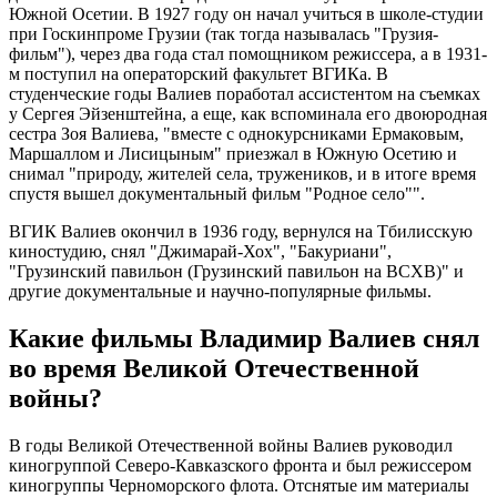
Южной Осетии. В 1927 году он начал учиться в школе-студии
при Госкинпроме Грузии (так тогда называлась "Грузия-
фильм"), через два года стал помощником режиссера, а в 1931-
м поступил на операторский факультет ВГИКа. В
студенческие годы Валиев поработал ассистентом на съемках
у Сергея Эйзенштейна, а еще, как вспоминала его двоюродная
сестра Зоя Валиева, "вместе с однокурсниками Ермаковым,
Маршаллом и Лисицыным" приезжал в Южную Осетию и
снимал "природу, жителей села, тружеников, и в итоге время
спустя вышел документальный фильм "Родное село"".
ВГИК Валиев окончил в 1936 году, вернулся на Тбилисскую
киностудию, снял "Джимарай-Хох", "Бакуриани",
"Грузинский павильон (Грузинский павильон на ВСХВ)" и
другие документальные и научно-популярные фильмы.
Какие фильмы Владимир Валиев снял
во время Великой Отечественной
войны?
В годы Великой Отечественной войны Валиев руководил
киногруппой Северо-Кавказского фронта и был режиссером
киногруппы Черноморского флота. Отснятые им материалы