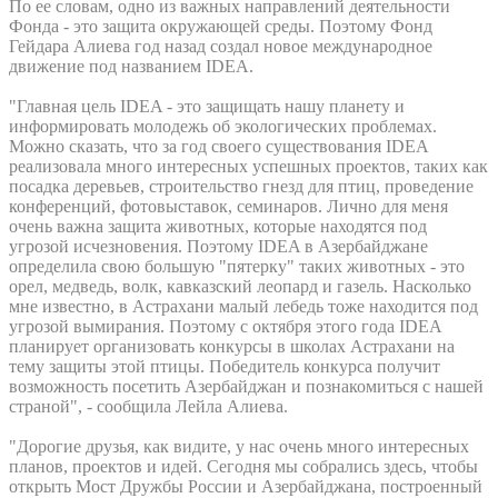
По ее словам, одно из важных направлений деятельности
Фонда - это защита окружающей среды. Поэтому Фонд
Гейдара Алиева год назад создал новое международное
движение под названием IDEA.
"Главная цель IDEA - это защищать нашу планету и
информировать молодежь об экологических проблемах.
Можно сказать, что за год своего существования IDEA
реализовала много интересных успешных проектов, таких как
посадка деревьев, строительство гнезд для птиц, проведение
конференций, фотовыставок, семинаров. Лично для меня
очень важна защита животных, которые находятся под
угрозой исчезновения. Поэтому IDEA в Азербайджане
определила свою большую "пятерку" таких животных - это
орел, медведь, волк, кавказский леопард и газель. Насколько
мне известно, в Астрахани малый лебедь тоже находится под
угрозой вымирания. Поэтому с октября этого года IDEA
планирует организовать конкурсы в школах Астрахани на
тему защиты этой птицы. Победитель конкурса получит
возможность посетить Азербайджан и познакомиться с нашей
страной", - сообщила Лейла Алиева.
"Дорогие друзья, как видите, у нас очень много интересных
планов, проектов и идей. Сегодня мы собрались здесь, чтобы
открыть Мост Дружбы России и Азербайджана, построенный