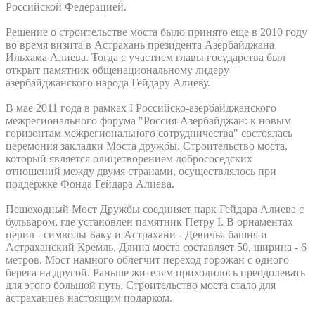
Российской Федерацией.
Решение о строительстве моста было принято еще в 2010 году
во время визита в Астрахань президента Азербайджана
Ильхама Алиева. Тогда с участием главы государства был
открыт памятник общенациональному лидеру
азербайджанского народа Гейдару Алиеву.
В мае 2011 года в рамках I Российско-азербайджанского
межрегионального форума "Россия-Азербайджан: к новым
горизонтам межрегионального сотрудничества" состоялась
церемония закладки Моста дружбы. Строительство моста,
который является олицетворением добрососедских
отношений между двумя странами, осуществлялось при
поддержке Фонда Гейдара Алиева.
Пешеходный Мост Дружбы соединяет парк Гейдара Алиева с
бульваром, где установлен памятник Петру I. В орнаментах
перил - символы Баку и Астрахани - Девичья башня и
Астраханский Кремль. Длина моста составляет 50, ширина - 6
метров. Мост намного облегчит переход горожан с одного
берега на другой. Раньше жителям приходилось преодолевать
для этого большой путь. Строительство моста стало для
астраханцев настоящим подарком.