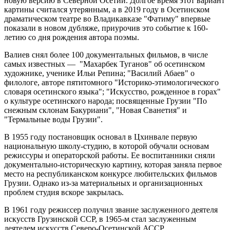
новую версию в Северной Осетии. Долгое время этот вариант
картины считался утерянным, а в 2019 году в Осетинском
драматическом театре во Владикавказе "Фатиму" впервые
показали в новом дубляже, приурочив это событие к 160-
летию со дня рождения автора поэмы.
Валиев снял более 100 документальных фильмов, в числе
самых известных — "Махарбек Туганов" об осетинском
художнике, ученике Ильи Репина; "Василий Абаев" о
филологе, авторе пятитомного "Историко-этимологического
словаря осетинского языка"; "Искусство, рожденное в горах"
о культуре осетинского народа; посвященные Грузии "По
снежным склонам Бакуриани", "Новая Сванетия" и
"Термальные воды Грузии".
В 1955 году постановщик основал в Цхинвале первую
национальную школу-студию, в которой обучали основам
режиссуры и операторской работы. Ее воспитанники сняли
документально-историческую картину, которая заняла первое
место на республиканском конкурсе любительских фильмов
Грузии. Однако из-за материальных и организационных
проблем студия вскоре закрылась.
В 1961 году режиссер получил звание заслуженного деятеля
искусств Грузинской ССР, в 1965-м стал заслуженным
деятелем искусств Северо-Осетинской АССР.