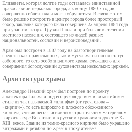
Елизаветы, которая долгие годы оставалась единственной
православной церковью города, а к концу 1880-х годов
совершенно обветшала и могла обрушиться. В связи с этим
было решено построить в центре города более просторный
собор, закладка которого была совершена 22 апреля 1884 года
при участии экзарха Грузии Павла и при большом стечении
местного населения, состоящего из людей разных
национальностей, сословий и вероисповеданий.
Храм был построен в 1887 году на благотворительные
средства как православных, так и мусульман и носил статус
соборного, то есть особо значимого храма, служащего для
совершения богослужений духовенством нескольких церквей.
Архитектура храма
Александро-Невский храм был построен по проекту
архитектора Гольма и под его руководством в византийском
стиле из так называемой «плинфы» (от греч. слова –
«кирпич»), то есть широкого и плоского обожженного
кирпича, считавшегося основным строительным материалом
в архитектуре Византии и в русском храмовом зодчестве X-
XIII веков. Здание из темно-красного кирпича было украшено
витражами и резьбой по Храм в эпоху атеизма