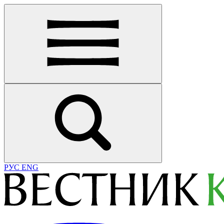
РУС
ENG