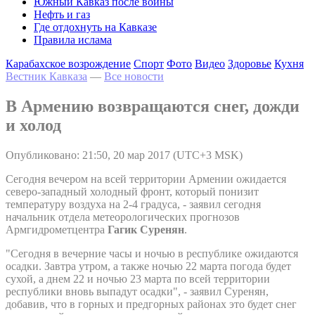
Южный Кавказ после войны
Нефть и газ
Где отдохнуть на Кавказе
Правила ислама
Карабахское возрождение
Спорт
Фото
Видео
Здоровье
Кухня
Вестник Кавказа
—
Все новости
В Армению возвращаются снег, дожди
и холод
Опубликовано: 21:50, 20 мар 2017 (UTC+3 MSK)
Сегодня вечером на всей территории Армении ожидается
северо-западный холодный фронт, который понизит
температуру воздуха на 2-4 градуса, - заявил сегодня
начальник отдела метеорологических прогнозов
Армгидрометцентра
Гагик Суренян
.
"Сегодня в вечерние часы и ночью в республике ожидаются
осадки. Завтра утром, а также ночью 22 марта погода будет
сухой, а днем 22 и ночью 23 марта по всей территории
республики вновь выпадут осадки", - заявил Суренян,
добавив, что в горных и предгорных районах это будет снег