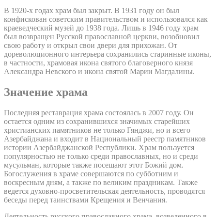
В 1920-х годах храм был закрыт. В 1931 году он был
конфискован советским правительством и использовался как
краеведческий музей до 1938 года. Лишь в 1946 году храм
был возвращен Русской православной церкви, возобновил
свою работу и открыл свои двери для прихожан. От
дореволюционного интерьера сохранились старинные иконы,
в частности, храмовая икона святого благоверного князя
Александра Невского и икона святой Марии Магдалины.
Значение храма
Последняя реставрация храма состоялась в 2007 году. Он
остается одним из сохранившихся значимых старейших
христианских памятников не только Гянджи, но и всего
Азербайджана и входит в Национальный реестр памятников
истории Азербайджанской Республики. Храм пользуется
популярностью не только среди православных, но и среди
мусульман, которые также посещают этот Божий дом.
Богослужения в храме совершаются по субботним и
воскресным дням, а также по великим праздникам. Также
ведется духовно-просветительская деятельность, проводятся
беседы перед таинствами Крещения и Венчания.
Деятельность русского православного храма, возведенного в