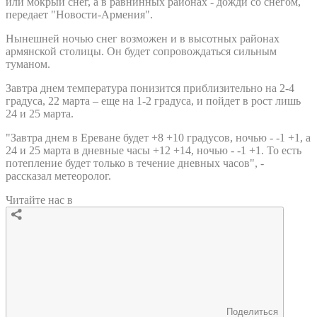
или мокрый снег, а в равнинных районах - дожди со снегом,
передает "Новости-Армения".
Нынешней ночью снег возможен и в высотных районах
армянской столицы. Он будет сопровождаться сильным
туманом.
Завтра днем температура понизится приблизительно на 2-4
градуса, 22 марта – еще на 1-2 градуса, и пойдет в рост лишь
24 и 25 марта.
"Завтра днем в Ереване будет +8 +10 градусов, ночью - -1 +1, а
24 и 25 марта в дневные часы +12 +14, ночью - -1 +1. То есть
потепление будет только в течение дневных часов", -
рассказал метеоролог.
Читайте нас в
Поделиться