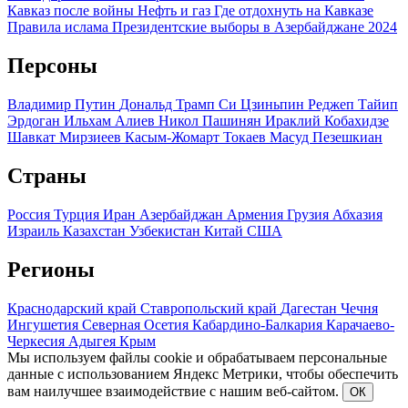
Кавказ после войны
Нефть и газ
Где отдохнуть на Кавказе
Правила ислама
Президентские выборы в Азербайджане 2024
Персоны
Владимир Путин
Дональд Трамп
Си Цзиньпин
Реджеп Тайип
Эрдоган
Ильхам Алиев
Никол Пашинян
Ираклий Кобахидзе
Шавкат Мирзиеев
Касым-Жомарт Токаев
Масуд Пезешкиан
Страны
Россия
Турция
Иран
Азербайджан
Армения
Грузия
Абхазия
Израиль
Казахстан
Узбекистан
Китай
США
Регионы
Краснодарский край
Ставропольский край
Дагестан
Чечня
Ингушетия
Северная Осетия
Кабардино-Балкария
Карачаево-
Черкесия
Адыгея
Крым
Мы используем файлы cookie и обрабатываем персональные
данные с использованием Яндекс Метрики, чтобы обеспечить
вам наилучшее взаимодействие с нашим веб-сайтом.
ОК