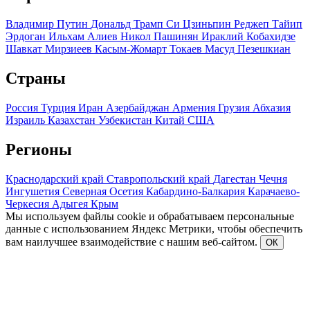
Владимир Путин
Дональд Трамп
Си Цзиньпин
Реджеп Тайип
Эрдоган
Ильхам Алиев
Никол Пашинян
Ираклий Кобахидзе
Шавкат Мирзиеев
Касым-Жомарт Токаев
Масуд Пезешкиан
Страны
Россия
Турция
Иран
Азербайджан
Армения
Грузия
Абхазия
Израиль
Казахстан
Узбекистан
Китай
США
Регионы
Краснодарский край
Ставропольский край
Дагестан
Чечня
Ингушетия
Северная Осетия
Кабардино-Балкария
Карачаево-
Черкесия
Адыгея
Крым
Мы используем файлы cookie и обрабатываем персональные
данные с использованием Яндекс Метрики, чтобы обеспечить
вам наилучшее взаимодействие с нашим веб-сайтом.
ОК