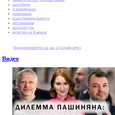
население
Азербайджан
памятники
благотворительность
реставрация
архитектура
религии на Кавказе
Подписывайтесь на наc в Google-news
Видео