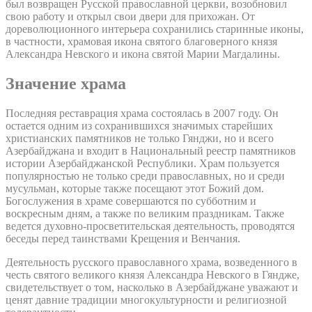
был возвращен Русской православной церкви, возобновил
свою работу и открыл свои двери для прихожан. От
дореволюционного интерьера сохранились старинные иконы,
в частности, храмовая икона святого благоверного князя
Александра Невского и икона святой Марии Магдалины.
Значение храма
Последняя реставрация храма состоялась в 2007 году. Он
остается одним из сохранившихся значимых старейших
христианских памятников не только Гянджи, но и всего
Азербайджана и входит в Национальный реестр памятников
истории Азербайджанской Республики. Храм пользуется
популярностью не только среди православных, но и среди
мусульман, которые также посещают этот Божий дом.
Богослужения в храме совершаются по субботним и
воскресным дням, а также по великим праздникам. Также
ведется духовно-просветительская деятельность, проводятся
беседы перед таинствами Крещения и Венчания.
Деятельность русского православного храма, возведенного в
честь святого великого князя Александра Невского в Гяндже,
свидетельствует о том, насколько в Азербайджане уважают и
ценят давние традиции многокультурности и религиозной