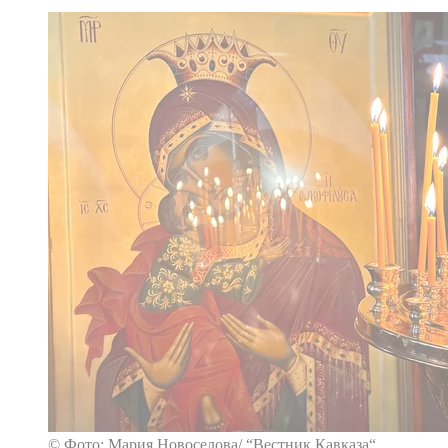
© Фото: Мария Новоселова/ “Вестник Кавказа“