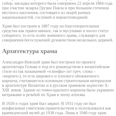
собор, закладка которого была совершена 22 апреля 1884 года
при участии экзарха Грузии Павла и при большом стечении
местного населения, состоящего из людей разных
национальностей, сословий и вероисповеданий.
Храм был построен в 1887 году на благотворительные
средства как православных, так и мусульман и носил статус
соборного, то есть особо значимого храма, служащего для
совершения богослужений духовенством нескольких церквей.
Архитектура храма
Александро-Невский храм был построен по проекту
архитектора Гольма и под его руководством в византийском
стиле из так называемой «плинфы» (от греч. слова –
«кирпич»), то есть широкого и плоского обожженного
кирпича, считавшегося основным строительным материалом
в архитектуре Византии и в русском храмовом зодчестве X-
XIII веков. Здание из темно-красного кирпича было украшено
витражами и резьбой по Храм в эпоху атеизма
В 1920-х годах храм был закрыт. В 1931 году он был
конфискован советским правительством и использовался как
краеведческий музей до 1938 года. Лишь в 1946 году храм