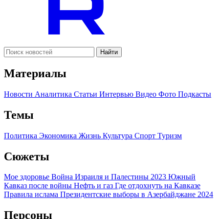
Найти
Материалы
Новости
Аналитика
Статьи
Интервью
Видео
Фото
Подкасты
Темы
Политика
Экономика
Жизнь
Культура
Спорт
Туризм
Сюжеты
Мое здоровье
Война Израиля и Палестины 2023
Южный
Кавказ после войны
Нефть и газ
Где отдохнуть на Кавказе
Правила ислама
Президентские выборы в Азербайджане 2024
Персоны