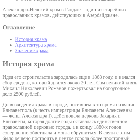
Александро-Невский храм в Гяндже – один из старейших
православных храмов, действующих в Азербайджане.
Оглавление
История храма
Архитектура храма
Значение храма
История храма
Идея его строительства зародилась еще в 1868 году, и начался
сбор средств, который длился около 20 лет. Сам великий князь
Михаил Николаевич Романов пожертвовал на богоугодное
дело 2500 рублей.
До возведения храма в городе, носившем в то время название
Елизаветполь (в честь императрицы Елизаветы Алексеевны
— жены Александра I), действовала церковь Захария и
Елизаветы, которая долгие годы оставалась единственной
православной церковью города, а к концу 1880-х годов
совершенно обветшала и могла обрушиться. В связи с этим
было решено построить в центре города более просторный