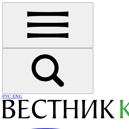
РУС
ENG