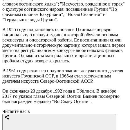
словаря осетинского языка"; "Искусство, рожденное в горах"
о культуре осетинского народа; посвященные Грузии "По
снежным склонам Бакуриани", "Новая Сванетия" и
"Термальные воды Грузии".
В 1955 году постановщик основал в Цхинвале первую
национальную школу-студию, в которой обучали основам
режиссуры и операторской работы. Ее воспитанники сняли
документально-историческую картину, которая заняла первое
место на республиканском конкурсе любительских фильмов
Грузии. Однако из-за материальных и организационных
проблем студия вскоре закрылась.
В 1961 году режиссер получил звание заслуженного деятеля
искусств Грузинской ССР, в 1965-м стал заслуженным
деятелем искусств Северо-Осетинской АССР.
Он скончался 23 декабря 1992 года в Тбилиси. В декабре
2017-го указом главы Северной Осетии Валиев посмертно
был награжден медалью "Во Славу Осетии".
Читайте нас в