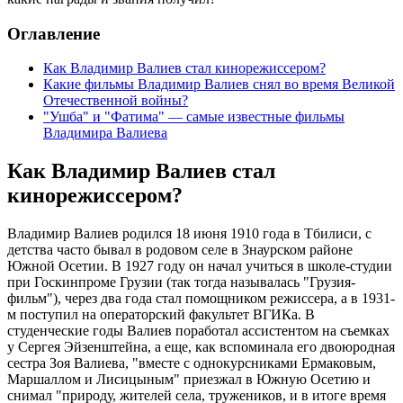
Оглавление
Как Владимир Валиев стал кинорежиссером?
Какие фильмы Владимир Валиев снял во время Великой
Отечественной войны?
"Ушба" и "Фатима" — самые известные фильмы
Владимира Валиева
Как Владимир Валиев стал
кинорежиссером?
Владимир Валиев родился 18 июня 1910 года в Тбилиси, с
детства часто бывал в родовом селе в Знаурском районе
Южной Осетии. В 1927 году он начал учиться в школе-студии
при Госкинпроме Грузии (так тогда называлась "Грузия-
фильм"), через два года стал помощником режиссера, а в 1931-
м поступил на операторский факультет ВГИКа. В
студенческие годы Валиев поработал ассистентом на съемках
у Сергея Эйзенштейна, а еще, как вспоминала его двоюродная
сестра Зоя Валиева, "вместе с однокурсниками Ермаковым,
Маршаллом и Лисицыным" приезжал в Южную Осетию и
снимал "природу, жителей села, тружеников, и в итоге время