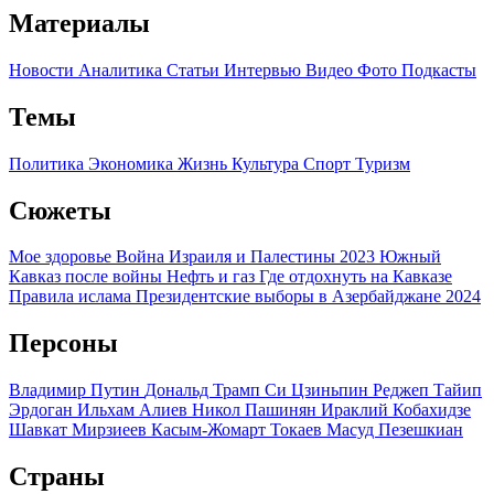
Материалы
Новости
Аналитика
Статьи
Интервью
Видео
Фото
Подкасты
Темы
Политика
Экономика
Жизнь
Культура
Спорт
Туризм
Сюжеты
Мое здоровье
Война Израиля и Палестины 2023
Южный
Кавказ после войны
Нефть и газ
Где отдохнуть на Кавказе
Правила ислама
Президентские выборы в Азербайджане 2024
Персоны
Владимир Путин
Дональд Трамп
Си Цзиньпин
Реджеп Тайип
Эрдоган
Ильхам Алиев
Никол Пашинян
Ираклий Кобахидзе
Шавкат Мирзиеев
Касым-Жомарт Токаев
Масуд Пезешкиан
Страны