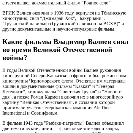
спустя вышел документальный фильм "Родное село"".
ВГИК Валиев окончил в 1936 году, вернулся на Тбилисскую
киностудию, снял "Джимарай-Хох", "Бакуриани",
"Грузинский павильон (Грузинский павильон на ВСХВ)" и
другие документальные и научно-популярные фильмы.
Какие фильмы Владимир Валиев снял
во время Великой Отечественной
войны?
В годы Великой Отечественной войны Валиев руководил
киногруппой Северо-Кавказского фронта и был режиссером
киногруппы Черноморского флота. Отснятые им материалы
вошли в документальные фильмы "Кавказ" и "Генерал
Леселидзе", киножурналы "Советская Грузия" и "Новости
дня", а позже Роман Кармен включил их в многосерийную
картину "Великая Отечественная", в создании которой
принимали участие американская компания Air Time
International и Совинфильм.
В фильме 1943 года "Рыбаки-патриоты" Валиев объединил
две тематические линии — фронтовые эпизоды и кадры,