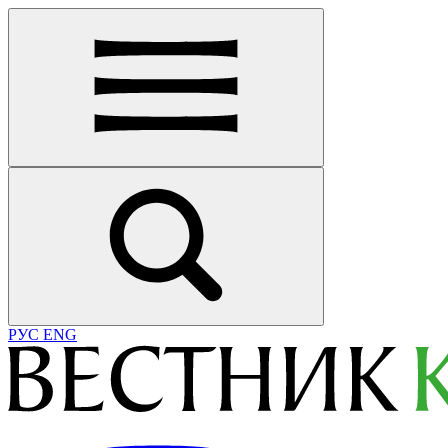
РУС
ENG