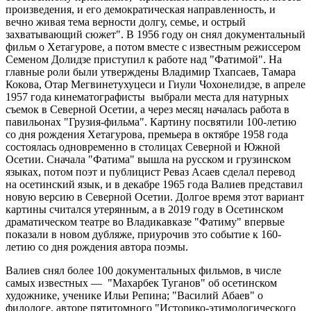
произведения, и его демократическая направленность, и
вечно живая тема верности долгу, семье, и острый
захватывающий сюжет". В 1956 году он снял документальный
фильм о Хетагурове, а потом вместе с известным режиссером
Семеном Долидзе приступил к работе над "Фатимой". На
главные роли были утверждены Владимир Тхапсаев, Тамара
Кокова, Отар Мегвинетухуцеси и Гиули Чохонелидзе, в апреле
1957 года кинематографисты выбрали места для натурных
съемок в Северной Осетии, а через месяц началась работа в
павильонах "Грузия-фильма". Картину посвятили 100-летию
со дня рождения Хетагурова, премьера в октябре 1958 года
состоялась одновременно в столицах Северной и Южной
Осетии. Сначала "Фатима" вышла на русском и грузинском
языках, потом поэт и публицист Реваз Асаев сделал перевод
на осетинский язык, и в декабре 1965 года Валиев представил
новую версию в Северной Осетии. Долгое время этот вариант
картины считался утерянным, а в 2019 году в Осетинском
драматическом театре во Владикавказе "Фатиму" впервые
показали в новом дубляже, приурочив это событие к 160-
летию со дня рождения автора поэмы.
Валиев снял более 100 документальных фильмов, в числе
самых известных — "Махарбек Туганов" об осетинском
художнике, ученике Ильи Репина; "Василий Абаев" о
филологе, авторе пятитомного "Историко-этимологического