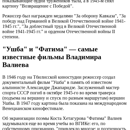
показывающие будни тружеников тыла, а в 1945-м снял
картину "Возвращение с Победой".
Режиссер был награжден медалями "За оборону Кавказа", "За
победу над Германией в Великой Отечественной войне 1941-
1945 гг.", "За доблестный труд в Великой Отечественной
войне 1941-1945 гг." и орденом Отечественной войны II
степени.
"Ушба" и "Фатима" — самые
известные фильмы Владимира
Валиева
В 1946 году на Тбилисской киностудии режиссер создал
документальный фильм "Ушба" в память об известном
альпинисте Александре Джапаридзе. Заслуженный мастер
спорта СССР погиб в октябре 1945-го во время траверса
(подъема на вершину и спуск по разным маршрутам) вершин
Ушбы. В 1947 году картина была показана на международном
Венецианском кинофестивале.
Об экранизации поэмы Коста Хетагурова "Фатима" Валиев
задумывался еще во время учебы во ВГИКе: его, по
собственному признанию, "привлекло многое: и поэтичность