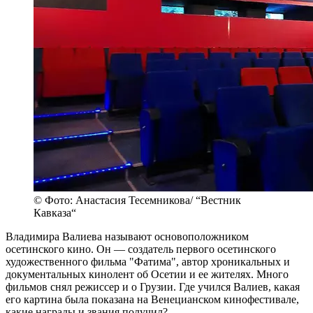
© Фото: Анастасия Тесемникова/ “Вестник
Кавказа“
Владимира Валиева называют основоположником
осетинского кино. Он — создатель первого осетинского
художественного фильма "Фатима", автор хроникальных и
документальных кинолент об Осетии и ее жителях. Много
фильмов снял режиссер и о Грузии. Где учился Валиев, какая
его картина была показана на Венецианском кинофестивале,
какие награды и звания получил?