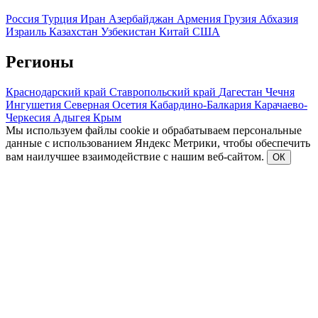
Россия
Турция
Иран
Азербайджан
Армения
Грузия
Абхазия
Израиль
Казахстан
Узбекистан
Китай
США
Регионы
Краснодарский край
Ставропольский край
Дагестан
Чечня
Ингушетия
Северная Осетия
Кабардино-Балкария
Карачаево-
Черкесия
Адыгея
Крым
Мы используем файлы cookie и обрабатываем персональные
данные с использованием Яндекс Метрики, чтобы обеспечить
вам наилучшее взаимодействие с нашим веб-сайтом.
ОК