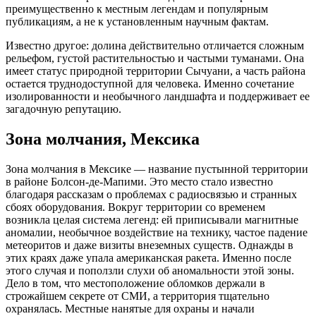
преимущественно к местным легендам и популярным
публикациям, а не к установленным научным фактам.
Известно другое: долина действительно отличается сложным
рельефом, густой растительностью и частыми туманами. Она
имеет статус природной территории Сычуани, а часть района
остается труднодоступной для человека. Именно сочетание
изолированности и необычного ландшафта и поддерживает ее
загадочную репутацию.
Зона молчания, Мексика
Зона молчания в Мексике — название пустынной территории
в районе Болсон-де-Мапими. Это место стало известно
благодаря рассказам о проблемах с радиосвязью и странных
сбоях оборудования. Вокруг территории со временем
возникла целая система легенд: ей приписывали магнитные
аномалии, необычное воздействие на технику, частое падение
метеоритов и даже визиты внеземных существ. Однажды в
этих краях даже упала американская ракета. Именно после
этого случая и поползли слухи об аномальности этой зоны.
Дело в том, что местоположение обломков держали в
строжайшем секрете от СМИ, а территория тщательно
охранялась. Местные нанятые для охраны и начали