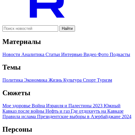
Найти
Материалы
Новости
Аналитика
Статьи
Интервью
Видео
Фото
Подкасты
Темы
Политика
Экономика
Жизнь
Культура
Спорт
Туризм
Сюжеты
Мое здоровье
Война Израиля и Палестины 2023
Южный
Кавказ после войны
Нефть и газ
Где отдохнуть на Кавказе
Правила ислама
Президентские выборы в Азербайджане 2024
Персоны