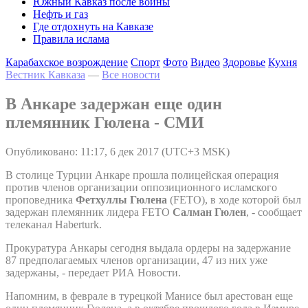
Южный Кавказ после войны
Нефть и газ
Где отдохнуть на Кавказе
Правила ислама
Карабахское возрождение
Спорт
Фото
Видео
Здоровье
Кухня
Вестник Кавказа
—
Все новости
В Анкаре задержан еще один
племянник Гюлена - СМИ
Опубликовано: 11:17, 6 дек 2017 (UTC+3 MSK)
В столице Турции Анкаре прошла полицейская операция
против членов организации оппозиционного исламского
проповедника
Фетхуллы Гюлена
(FETO), в ходе которой был
задержан племянник лидера FETO
Салман Гюлен
, - сообщает
телеканал Haberturk.
Прокуратура Анкары сегодня выдала ордеры на задержание
87 предполагаемых членов организации, 47 из них уже
задержаны, - передает РИА Новости.
Напомним, в феврале в турецкой Манисе был арестован еще