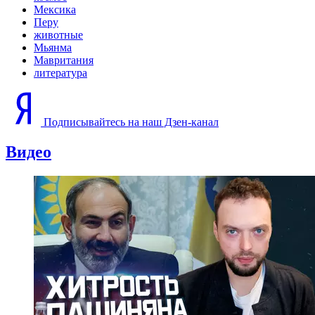
Мексика
Перу
животные
Мьянма
Мавритания
литература
Подписывайтесь на наш Дзен-канал
Видео