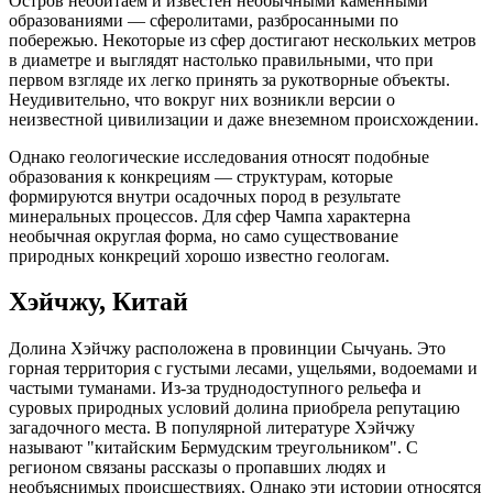
Остров необитаем и известен необычными каменными
образованиями — сферолитами, разбросанными по
побережью. Некоторые из сфер достигают нескольких метров
в диаметре и выглядят настолько правильными, что при
первом взгляде их легко принять за рукотворные объекты.
Неудивительно, что вокруг них возникли версии о
неизвестной цивилизации и даже внеземном происхождении.
Однако геологические исследования относят подобные
образования к конкрециям — структурам, которые
формируются внутри осадочных пород в результате
минеральных процессов. Для сфер Чампа характерна
необычная округлая форма, но само существование
природных конкреций хорошо известно геологам.
Хэйчжу, Китай
Долина Хэйчжу расположена в провинции Сычуань. Это
горная территория с густыми лесами, ущельями, водоемами и
частыми туманами. Из-за труднодоступного рельефа и
суровых природных условий долина приобрела репутацию
загадочного места. В популярной литературе Хэйчжу
называют "китайским Бермудским треугольником". С
регионом связаны рассказы о пропавших людях и
необъяснимых происшествиях. Однако эти истории относятся