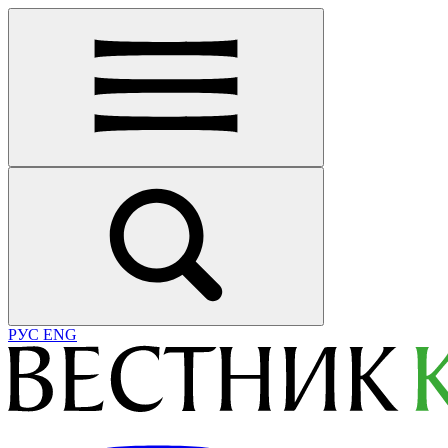
РУС
ENG