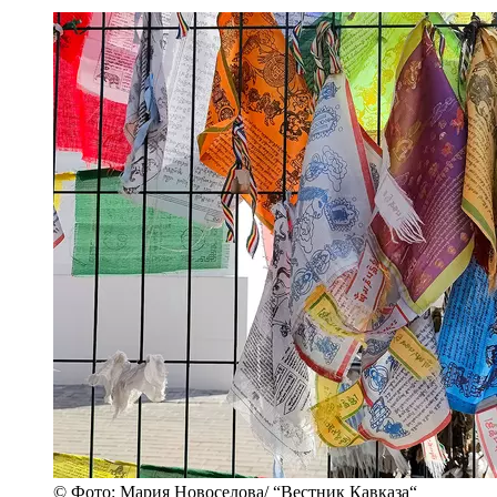
© Фото: Мария Новоселова/ “Вестник Кавказа“