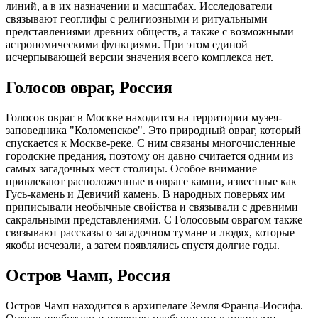
линий, а в их назначении и масштабах. Исследователи
связывают геоглифы с религиозными и ритуальными
представлениями древних обществ, а также с возможными
астрономическими функциями. При этом единой
исчерпывающей версии значения всего комплекса нет.
Голосов овраг, Россия
Голосов овраг в Москве находится на территории музея-
заповедника "Коломенское". Это природный овраг, который
спускается к Москве-реке. С ним связаны многочисленные
городские предания, поэтому он давно считается одним из
самых загадочных мест столицы. Особое внимание
привлекают расположенные в овраге камни, известные как
Гусь-камень и Девичий камень. В народных поверьях им
приписывали необычные свойства и связывали с древними
сакральными представлениями. С Голосовым оврагом также
связывают рассказы о загадочном тумане и людях, которые
якобы исчезали, а затем появлялись спустя долгие годы.
Остров Чамп, Россия
Остров Чамп находится в архипелаге Земля Франца-Иосифа.