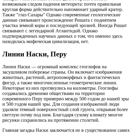
возможным следом падения метеорита: почти правильная
круглая форма действительно напоминает ударный кратер.
Также "глаз Сахары" Однако современные геологические
данные связывают происхождение Ришата с поднятием
участка земной коры и последующей эрозией. Иногда Ришат
связывают с легендарной Атлантидой. Однако
подтвержденных научных данных о том, что именно здесь
находилась мифическая цивилизация, нет.
Линии Наски, Перу
Линии Наски — огромный комплекс геоглифов на
засушливом побережье страны. Он включает изображения
животных, растений, антропоморфных и фантастических
фигур, а также многочисленные геометрические линии.
Некоторые из них протянулись на километры. Геоглифы
создавались древними обществами на территории
современного Перу примерно между 500 годом до нашей эры
и 500 годом нашей эры. Для создания изображений люди
удаляли темный поверхностный слой грунта, открывая более
светлую почву под ним. Благодаря сухому климату многие
рисунки сохранились на протяжении столетий.
Главная загадка Наски заключается не в существовании самих