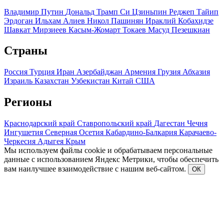
Владимир Путин
Дональд Трамп
Си Цзиньпин
Реджеп Тайип
Эрдоган
Ильхам Алиев
Никол Пашинян
Ираклий Кобахидзе
Шавкат Мирзиеев
Касым-Жомарт Токаев
Масуд Пезешкиан
Страны
Россия
Турция
Иран
Азербайджан
Армения
Грузия
Абхазия
Израиль
Казахстан
Узбекистан
Китай
США
Регионы
Краснодарский край
Ставропольский край
Дагестан
Чечня
Ингушетия
Северная Осетия
Кабардино-Балкария
Карачаево-
Черкесия
Адыгея
Крым
Мы используем файлы cookie и обрабатываем персональные
данные с использованием Яндекс Метрики, чтобы обеспечить
вам наилучшее взаимодействие с нашим веб-сайтом.
ОК