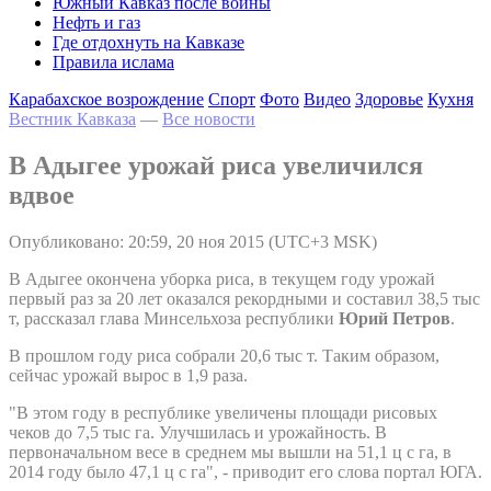
Южный Кавказ после войны
Нефть и газ
Где отдохнуть на Кавказе
Правила ислама
Карабахское возрождение
Спорт
Фото
Видео
Здоровье
Кухня
Вестник Кавказа
—
Все новости
В Адыгее урожай риса увеличился
вдвое
Опубликовано: 20:59, 20 ноя 2015 (UTC+3 MSK)
В Адыгее окончена уборка риса, в текущем году урожай
первый раз за 20 лет оказался рекордными и составил 38,5 тыс
т, рассказал глава Минсельхоза республики
Юрий Петров
.
В прошлом году риса собрали 20,6 тыс т. Таким образом,
сейчас урожай вырос в 1,9 раза.
"В этом году в республике увеличены площади рисовых
чеков до 7,5 тыс га. Улучшилась и урожайность. В
первоначальном весе в среднем мы вышли на 51,1 ц с га, в
2014 году было 47,1 ц с га", - приводит его слова портал ЮГА.