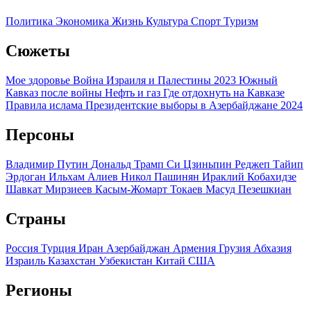
Политика
Экономика
Жизнь
Культура
Спорт
Туризм
Сюжеты
Мое здоровье
Война Израиля и Палестины 2023
Южный
Кавказ после войны
Нефть и газ
Где отдохнуть на Кавказе
Правила ислама
Президентские выборы в Азербайджане 2024
Персоны
Владимир Путин
Дональд Трамп
Си Цзиньпин
Реджеп Тайип
Эрдоган
Ильхам Алиев
Никол Пашинян
Ираклий Кобахидзе
Шавкат Мирзиеев
Касым-Жомарт Токаев
Масуд Пезешкиан
Страны
Россия
Турция
Иран
Азербайджан
Армения
Грузия
Абхазия
Израиль
Казахстан
Узбекистан
Китай
США
Регионы