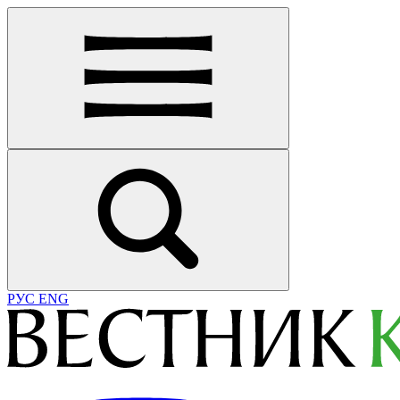
РУС
ENG