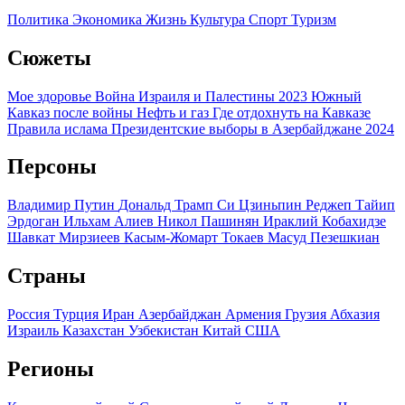
Политика
Экономика
Жизнь
Культура
Спорт
Туризм
Сюжеты
Мое здоровье
Война Израиля и Палестины 2023
Южный
Кавказ после войны
Нефть и газ
Где отдохнуть на Кавказе
Правила ислама
Президентские выборы в Азербайджане 2024
Персоны
Владимир Путин
Дональд Трамп
Си Цзиньпин
Реджеп Тайип
Эрдоган
Ильхам Алиев
Никол Пашинян
Ираклий Кобахидзе
Шавкат Мирзиеев
Касым-Жомарт Токаев
Масуд Пезешкиан
Страны
Россия
Турция
Иран
Азербайджан
Армения
Грузия
Абхазия
Израиль
Казахстан
Узбекистан
Китай
США
Регионы