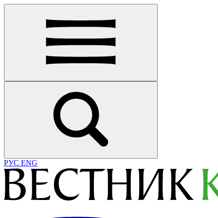
РУС
ENG