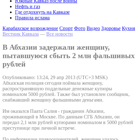
Южный Кавказ после войны
Нефть и газ
Где отдохнуть на Кавказе
Правила ислама
Карабахское возрождение
Спорт
Фото
Видео
Здоровье
Кухня
Вестник Кавказа
—
Все новости
В Абхазии задержали женщину,
пытавшуюся сбыть 2 млн фальшивых
рублей
Опубликовано: 13:24, 29 апр 2013 (UTC+3 MSK)
Абхазская полиция сегодня поймала женщину,
распространявшую поддельные денежные купюры
номиналом 5000 рублей. Также был установлен сообщник,
снабжавший женщину фальшивыми деньгами.
Им оказался Паата Салия - гражданин Абхазии,
проживающий в Москве. По данным СГБ Абхазии, он
передал 2,1 млн рублей купюрами номиналом в 5000 рублей
преступнице при личной встрече.
По информации правоохранителей, женщине удалось