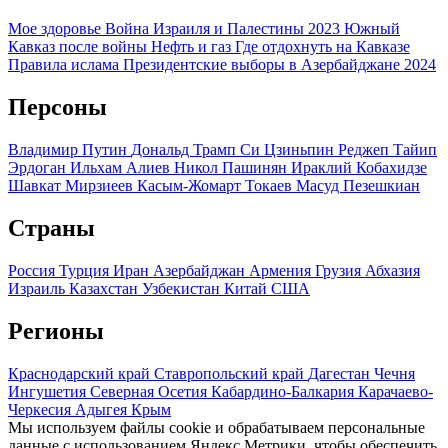
Мое здоровье
Война Израиля и Палестины 2023
Южный
Кавказ после войны
Нефть и газ
Где отдохнуть на Кавказе
Правила ислама
Президентские выборы в Азербайджане 2024
Персоны
Владимир Путин
Дональд Трамп
Си Цзиньпин
Реджеп Тайип
Эрдоган
Ильхам Алиев
Никол Пашинян
Ираклий Кобахидзе
Шавкат Мирзиеев
Касым-Жомарт Токаев
Масуд Пезешкиан
Страны
Россия
Турция
Иран
Азербайджан
Армения
Грузия
Абхазия
Израиль
Казахстан
Узбекистан
Китай
США
Регионы
Краснодарский край
Ставропольский край
Дагестан
Чечня
Ингушетия
Северная Осетия
Кабардино-Балкария
Карачаево-
Черкесия
Адыгея
Крым
Мы используем файлы cookie и обрабатываем персональные
данные с использованием Яндекс Метрики, чтобы обеспечить