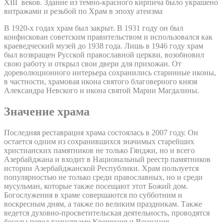
XIII веков. Здание из темно-красного кирпича было украшено
витражами и резьбой по Храм в эпоху атеизма
В 1920-х годах храм был закрыт. В 1931 году он был
конфискован советским правительством и использовался как
краеведческий музей до 1938 года. Лишь в 1946 году храм
был возвращен Русской православной церкви, возобновил
свою работу и открыл свои двери для прихожан. От
дореволюционного интерьера сохранились старинные иконы,
в частности, храмовая икона святого благоверного князя
Александра Невского и икона святой Марии Магдалины.
Значение храма
Последняя реставрация храма состоялась в 2007 году. Он
остается одним из сохранившихся значимых старейших
христианских памятников не только Гянджи, но и всего
Азербайджана и входит в Национальный реестр памятников
истории Азербайджанской Республики. Храм пользуется
популярностью не только среди православных, но и среди
мусульман, которые также посещают этот Божий дом.
Богослужения в храме совершаются по субботним и
воскресным дням, а также по великим праздникам. Также
ведется духовно-просветительская деятельность, проводятся
беседы перед таинствами Крещения и Венчания.