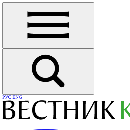
РУС
ENG