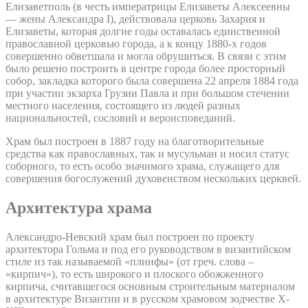
Елизаветполь (в честь императрицы Елизаветы Алексеевны
— жены Александра I), действовала церковь Захария и
Елизаветы, которая долгие годы оставалась единственной
православной церковью города, а к концу 1880-х годов
совершенно обветшала и могла обрушиться. В связи с этим
было решено построить в центре города более просторный
собор, закладка которого была совершена 22 апреля 1884 года
при участии экзарха Грузии Павла и при большом стечении
местного населения, состоящего из людей разных
национальностей, сословий и вероисповеданий.
Храм был построен в 1887 году на благотворительные
средства как православных, так и мусульман и носил статус
соборного, то есть особо значимого храма, служащего для
совершения богослужений духовенством нескольких церквей.
Архитектура храма
Александро-Невский храм был построен по проекту
архитектора Гольма и под его руководством в византийском
стиле из так называемой «плинфы» (от греч. слова –
«кирпич»), то есть широкого и плоского обожженного
кирпича, считавшегося основным строительным материалом
в архитектуре Византии и в русском храмовом зодчестве X-