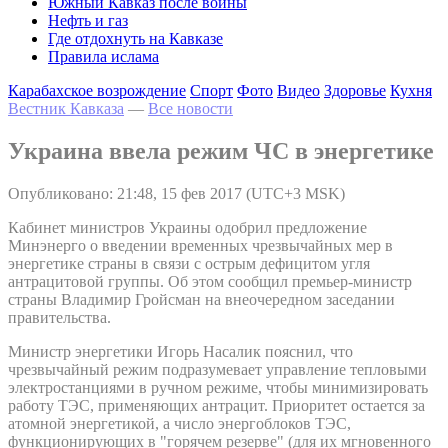
Южный Кавказ после войны
Нефть и газ
Где отдохнуть на Кавказе
Правила ислама
Карабахское возрождение
Спорт
Фото
Видео
Здоровье
Кухня
Вестник Кавказа
—
Все новости
Украина ввела режим ЧС в энергетике
Опубликовано: 21:48, 15 фев 2017 (UTC+3 MSK)
Кабинет министров Украины одобрил предложение
Минэнерго о введении временных чрезвычайных мер в
энергетике страны в связи с острым дефицитом угля
антрацитовой группы. Об этом сообщил премьер-министр
страны Владимир Гройсман на внеочередном заседании
правительства.
Министр энергетики Игорь Насалик пояснил, что
чрезвычайный режим подразумевает управление тепловыми
электростанциями в ручном режиме, чтобы минимизировать
работу ТЭС, применяющих антрацит. Приоритет остается за
атомной энергетикой, а число энергоблоков ТЭС,
функционирующих в "горячем резерве" (для их мгновенного