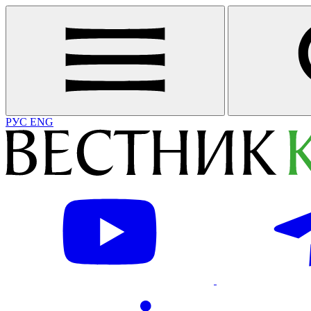
РУС
ENG