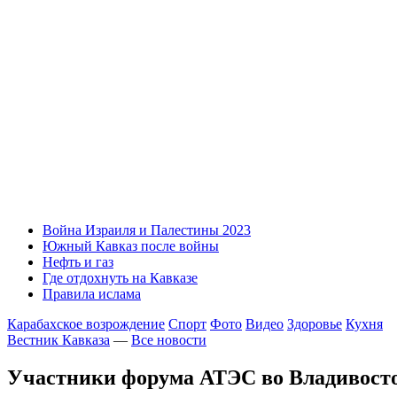
Война Израиля и Палестины 2023
Южный Кавказ после войны
Нефть и газ
Где отдохнуть на Кавказе
Правила ислама
Карабахское возрождение
Спорт
Фото
Видео
Здоровье
Кухня
Вестник Кавказа
—
Все новости
Участники форума АТЭС во Владивосто