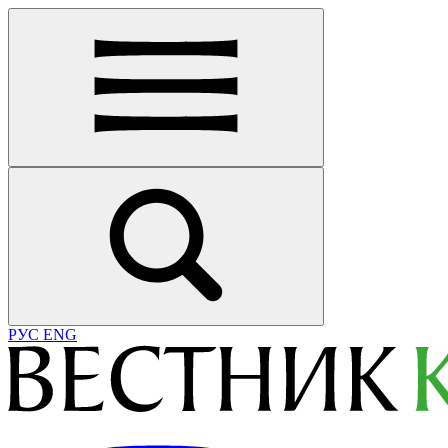
РУС
ENG