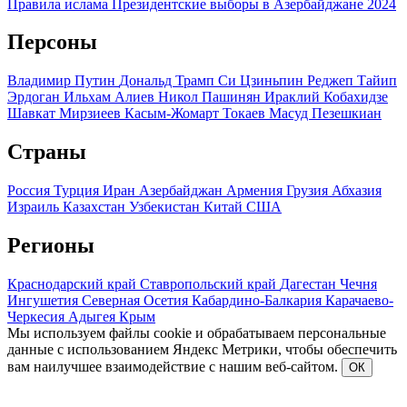
Правила ислама
Президентские выборы в Азербайджане 2024
Персоны
Владимир Путин
Дональд Трамп
Си Цзиньпин
Реджеп Тайип
Эрдоган
Ильхам Алиев
Никол Пашинян
Ираклий Кобахидзе
Шавкат Мирзиеев
Касым-Жомарт Токаев
Масуд Пезешкиан
Страны
Россия
Турция
Иран
Азербайджан
Армения
Грузия
Абхазия
Израиль
Казахстан
Узбекистан
Китай
США
Регионы
Краснодарский край
Ставропольский край
Дагестан
Чечня
Ингушетия
Северная Осетия
Кабардино-Балкария
Карачаево-
Черкесия
Адыгея
Крым
Мы используем файлы cookie и обрабатываем персональные
данные с использованием Яндекс Метрики, чтобы обеспечить
вам наилучшее взаимодействие с нашим веб-сайтом.
ОК