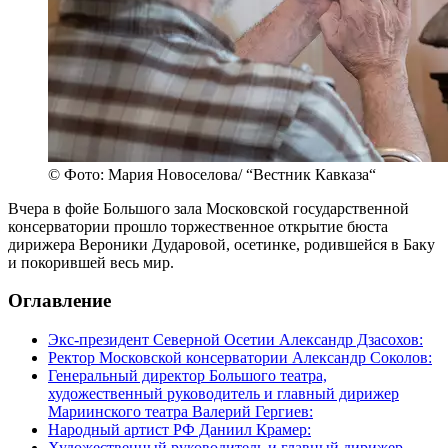
© Фото: Мария Новоселова/ “Вестник Кавказа“
Вчера в фойе Большого зала Московской государственной
консерватории прошло торжественное открытие бюста
дирижера Вероники Дударовой, осетинке, родившейся в Баку
и покорившей весь мир.
Оглавление
Экс-президент Северной Осетии Александр Дзасохов:
Ректор Московской консерватории Александр Соколов:
Генеральный директор Большого театра,
художественный руководитель и главный дирижер
Мариинского театра Валерий Гергиев:
Народный артист РФ Даниил Крамер:
Художественный руководитель и главный дирижер