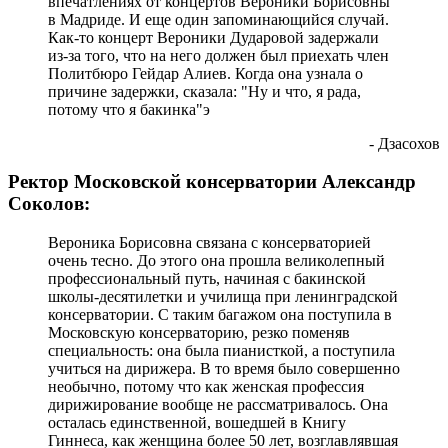
впечатлениях от концертов Вероники Борисовны
в Мадриде. И еще один запоминающийся случай.
Как-то концерт Вероники Дударовой задержали
из-за того, что на него должен был приехать член
Политбюро Гейдар Алиев. Когда она узнала о
причине задержки, сказала: "Ну и что, я рада,
потому что я бакинка"э
- Дзасохов
Ректор Московской консерватории Александр
Соколов:
Вероника Борисовна связана с консерваторией
очень тесно. До этого она прошла великолепный
профессиональный путь, начиная с бакинской
школы-десятилетки и училища при ленинградской
консерватории. С таким багажом она поступила в
Московскую консерваторию, резко поменяв
специальность: она была пианисткой, а поступила
учиться на дирижера. В то время было совершенно
необычно, потому что как женская профессия
дирижирование вообще не рассматривалось. Она
осталась единственной, вошедшей в Книгу
Гиннеса, как женщина более 50 лет, возглавлявшая