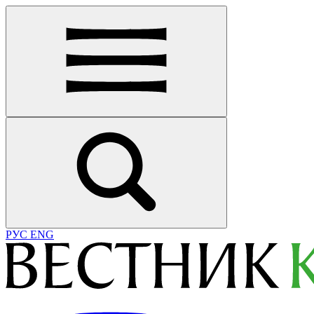
РУС
ENG