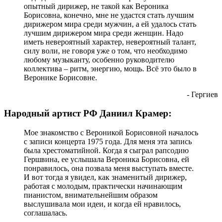
опытный дирижер, не такой как Вероника
Борисовна, конечно, мне не удастся стать лучшим
дирижером мира среди мужчин, а ей удалось стать
лучшим дирижером мира среди женщин. Надо
иметь невероятный характер, невероятный талант,
силу воли, не говоря уже о том, что необходимо
любому музыканту, особенно руководителю
коллектива – ритм, энергию, мощь. Всё это было в
Веронике Борисовне.
- Гергиев
Народный артист РФ Даниил Крамер:
Мое знакомство с Вероникой Борисовной началось
с записи концерта 1975 года. Для меня эта запись
была хрестоматийной. Когда я сыграл рапсодию
Гершвина, ее услышала Вероника Борисовна, ей
понравилось, она позвала меня выступать вместе.
И вот тогда я увидел, как знаменитый дирижер,
работая с молодым, практически начинающим
пианистом, внимательнейшим образом
выслушивала мои идеи, и когда ей нравилось,
соглашалась.