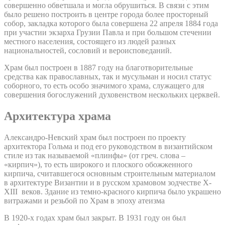
совершенно обветшала и могла обрушиться. В связи с этим
было решено построить в центре города более просторный
собор, закладка которого была совершена 22 апреля 1884 года
при участии экзарха Грузии Павла и при большом стечении
местного населения, состоящего из людей разных
национальностей, сословий и вероисповеданий.
Храм был построен в 1887 году на благотворительные
средства как православных, так и мусульман и носил статус
соборного, то есть особо значимого храма, служащего для
совершения богослужений духовенством нескольких церквей.
Архитектура храма
Александро-Невский храм был построен по проекту
архитектора Гольма и под его руководством в византийском
стиле из так называемой «плинфы» (от греч. слова –
«кирпич»), то есть широкого и плоского обожженного
кирпича, считавшегося основным строительным материалом
в архитектуре Византии и в русском храмовом зодчестве X-
XIII веков. Здание из темно-красного кирпича было украшено
витражами и резьбой по Храм в эпоху атеизма
В 1920-х годах храм был закрыт. В 1931 году он был