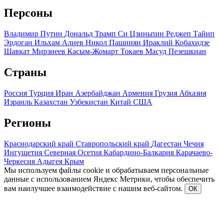
Персоны
Владимир Путин
Дональд Трамп
Си Цзиньпин
Реджеп Тайип
Эрдоган
Ильхам Алиев
Никол Пашинян
Ираклий Кобахидзе
Шавкат Мирзиеев
Касым-Жомарт Токаев
Масуд Пезешкиан
Страны
Россия
Турция
Иран
Азербайджан
Армения
Грузия
Абхазия
Израиль
Казахстан
Узбекистан
Китай
США
Регионы
Краснодарский край
Ставропольский край
Дагестан
Чечня
Ингушетия
Северная Осетия
Кабардино-Балкария
Карачаево-
Черкесия
Адыгея
Крым
Мы используем файлы cookie и обрабатываем персональные
данные с использованием Яндекс Метрики, чтобы обеспечить
вам наилучшее взаимодействие с нашим веб-сайтом.
ОК