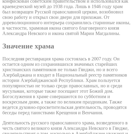
конфискован советским правительством и использовался как
краеведческий музей до 1938 года. Лишь в 1946 году храм
был возвращен Русской православной церкви, возобновил
свою работу и открыл свои двери для прихожан. От
дореволюционного интерьера сохранились старинные иконы,
в частности, храмовая икона святого благоверного князя
Александра Невского и икона святой Марии Магдалины.
Значение храма
Последняя реставрация храма состоялась в 2007 году. Он
остается одним из сохранившихся значимых старейших
христианских памятников не только Гянджи, но и всего
Азербайджана и входит в Национальный реестр памятников
истории Азербайджанской Республики. Храм пользуется
популярностью не только среди православных, но и среди
мусульман, которые также посещают этот Божий дом.
Богослужения в храме совершаются по субботним и
воскресным дням, а также по великим праздникам. Также
ведется духовно-просветительская деятельность, проводятся
беседы перед таинствами Крещения и Венчания.
Деятельность русского православного храма, возведенного в
честь святого великого князя Александра Невского в Гяндже,
свидетельствует о том, насколько в Азербайджане уважают и