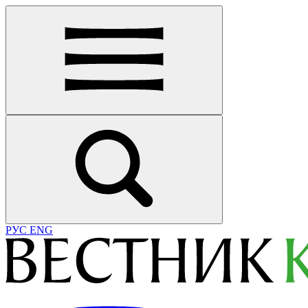
РУС
ENG