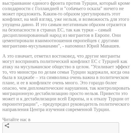
выстраивание единого фронта против Турции, который кроме
солидарности с Голландией и "собачьего оскала" ничего не
может предложить. Каким-то образом урегулировать этот
конфликт, на мой взгляд, уже нельзя, и возможность для этого
упущена давно. И это самым негативным образом отразится
на безопасности в странах ЕС, так как турки – самый
дисциплинированный народ из мигрантов в Европе. Они
цементировали взаимоотношения европейцев с другими
мигрантами-мусульманами", - напомнил Юрий Мавашев.
А это означает, отметил востоковед, что другие мигранты
могут воспринять политический конфликт ЕС с Турцией как
атаку на мусульманское общество в целом. "Усиливает эффект
то, что министра по делам семьи Турции задержали, когда она
была в хиджабе – эта символика очень важна в политическом
плане, и ее в конфликте очень много. Это гораздо более
опасно, чем дипломатические нарушения, так контролировать
миграционную дестабилизацию просто нельзя. Привести это
может и к дестабилизации всей Европы, и к отказу Турции от
евроинтеграции", - предупредил руководитель политического
направления Центра изучения современной Турции.
Читайте нас в