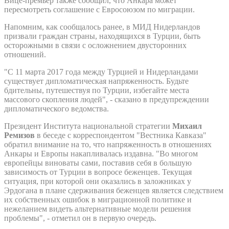
Вице-премьер также сообщил, что Анкара может
пересмотреть соглашение с Евросоюзом по миграции.
Напомним, как сообщалось ранее, в МИД Нидерландов
призвали граждан страны, находящихся в Турции, быть
осторожными в связи с осложнением двусторонних
отношений.
"С 11 марта 2017 года между Турцией и Нидерландами
существует дипломатическая напряженность. Будьте
бдительны, путешествуя по Турции, избегайте места
массового скопления людей", - сказано в предупреждении
дипломатического ведомства.
Президент Института национальной стратегии
Михаил
Ремизов
в беседе с корреспондентом "Вестника Кавказа"
обратил внимание на то, что напряженность в отношениях
Анкары и Европы накапливалась издавна. "Во многом
европейцы виноваты сами, поставив себя в большую
зависимость от Турции в вопросе беженцев. Текущая
ситуация, при которой они оказались в заложниках у
Эрдогана в плане сдерживания беженцев является следствием
их собственных ошибок в миграционной политике и
нежеланием видеть альтернативные модели решения
проблемы", - отметил он в первую очередь.