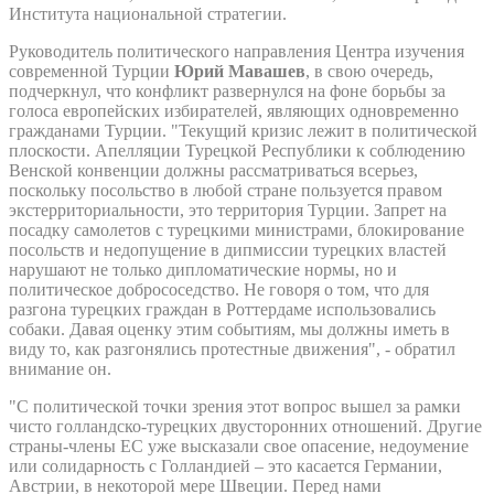
Института национальной стратегии.
Руководитель политического направления Центра изучения
современной Турции
Юрий Мавашев
, в свою очередь,
подчеркнул, что конфликт развернулся на фоне борьбы за
голоса европейских избирателей, являющих одновременно
гражданами Турции. "Текущий кризис лежит в политической
плоскости. Апелляции Турецкой Республики к соблюдению
Венской конвенции должны рассматриваться всерьез,
поскольку посольство в любой стране пользуется правом
экстерриториальности, это территория Турции. Запрет на
посадку самолетов с турецкими министрами, блокирование
посольств и недопущение в дипмиссии турецких властей
нарушают не только дипломатические нормы, но и
политическое добрососедство. Не говоря о том, что для
разгона турецких граждан в Роттердаме использовались
собаки. Давая оценку этим событиям, мы должны иметь в
виду то, как разгонялись протестные движения", - обратил
внимание он.
"С политической точки зрения этот вопрос вышел за рамки
чисто голландско-турецких двусторонних отношений. Другие
страны-члены ЕС уже высказали свое опасение, недоумение
или солидарность с Голландией – это касается Германии,
Австрии, в некоторой мере Швеции. Перед нами