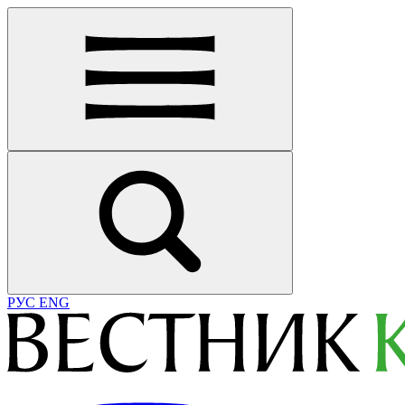
РУС
ENG