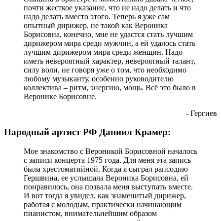
почти жесткое указание, что не надо делать и что
надо делать вместо этого. Теперь я уже сам
опытный дирижер, не такой как Вероника
Борисовна, конечно, мне не удастся стать лучшим
дирижером мира среди мужчин, а ей удалось стать
лучшим дирижером мира среди женщин. Надо
иметь невероятный характер, невероятный талант,
силу воли, не говоря уже о том, что необходимо
любому музыканту, особенно руководителю
коллектива – ритм, энергию, мощь. Всё это было в
Веронике Борисовне.
- Гергиев
Народный артист РФ Даниил Крамер:
Мое знакомство с Вероникой Борисовной началось
с записи концерта 1975 года. Для меня эта запись
была хрестоматийной. Когда я сыграл рапсодию
Гершвина, ее услышала Вероника Борисовна, ей
понравилось, она позвала меня выступать вместе.
И вот тогда я увидел, как знаменитый дирижер,
работая с молодым, практически начинающим
пианистом, внимательнейшим образом