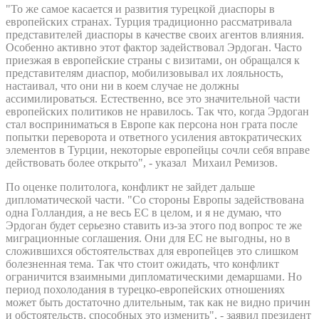
"То же самое касается и развития турецкой диаспоры в
европейских странах. Турция традиционно рассматривала
представителей диаспоры в качестве своих агентов влияния.
Особенно активно этот фактор задействовал Эрдоган. Часто
приезжая в европейские страны с визитами, он обращался к
представителям диаспор, мобилизовывал их лояльность,
настаивал, что они ни в коем случае не должны
ассимилироваться. Естественно, все это значительной части
европейских политиков не нравилось. Так что, когда Эрдоган
стал восприниматься в Европе как персона нон грата после
попытки переворота и ответного усиления автократических
элементов в Турции, некоторые европейцы сочли себя вправе
действовать более открыто", - указал Михаил Ремизов.
По оценке политолога, конфликт не зайдет дальше
дипломатической части. "Со стороны Европы задействована
одна Голландия, а не весь ЕС в целом, и я не думаю, что
Эрдоган будет серьезно ставить из-за этого под вопрос те же
миграционные соглашения. Они для ЕС не выгодны, но в
сложившихся обстоятельствах для европейцев это слишком
болезненная тема. Так что стоит ожидать, что конфликт
ограничится взаимными дипломатическими демаршами. Но
период похолодания в турецко-европейских отношениях
может быть достаточно длительным, так как не видно причин
и обстоятельств, способных это изменить", - заявил президент