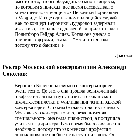
вместо того, чтобы обсуждать со мной вопросы,
по которым я приехал, все время рассказывал о
впечатлениях от концертов Вероники Борисовны
в Мадриде. И еще один запоминающийся случай.
Как-то концерт Вероники Дударовой задержали
из-за того, что на него должен был приехать член
Политбюро Гейдар Алиев. Когда она узнала о
причине задержки, сказала: "Ну и что, я рада,
потому что я бакинка"э
- Дзасохов
Ректор Московской консерватории Александр
Соколов:
Вероника Борисовна связана с консерваторией
очень тесно. До этого она прошла великолепный
профессиональный путь, начиная с бакинской
школы-десятилетки и училища при ленинградской
консерватории. С таким багажом она поступила в
Московскую консерваторию, резко поменяв
специальность: она была пианисткой, а поступила
учиться на дирижера. В то время было совершенно
необычно, потому что как женская профессия
дирижирование вообще не рассматривалось. Она