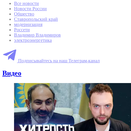
Все новости
Новости России
Общество
Ставропольский край
модернизация
Россети
Владимир Владимиров
электроэнергетика
Подписывайтесь на наш Телеграм-канал
Видео