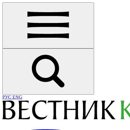
РУС
ENG