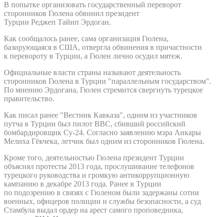
В попытке организовать государственный переворот
сторонников Гюлена обвинил президент
Турции Реджеп Тайип Эрдоган.
Как сообщалось ранее, сама организация Гюлена,
базирующаяся в США, отвергла обвинения в причастности
к перевороту в Турции, а Гюлен лично осудил мятеж.
Официальные власти страны называют деятельность
сторонников Гюлена в Турции "параллельным государством".
По мнению Эрдогана, Гюлен стремится свергнуть турецкое
правительство.
Как писал ранее "Вестник Кавказа", одним из участников
путча в Турции был пилот ВВС, сбивший российский
бомбардировщик Су-24. Согласно заявлению мэра Анкары
Мелиха Гёкчека, летчик был одним из сторонников Гюлена.
Кроме того, деятельностью Гюлена президент Турции
объяснял протесты 2013 года, прослушивание телефонов
турецкого руководства и громкую антикоррупционную
кампанию в декабре 2013 года. Ранее в Турции
по подозрению в связях с Гюленом были задержаны сотни
военных, офицеров полиции и службы безопасности, а суд
Стамбула выдал ордер на арест самого проповедника,