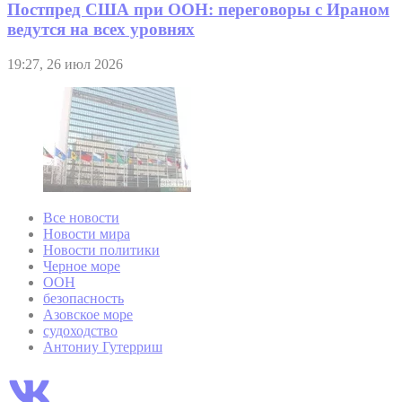
Постпред США при ООН: переговоры с Ираном
ведутся на всех уровнях
19:27, 26 июл 2026
Все новости
Новости мира
Новости политики
Черное море
ООН
безопасность
Азовское море
судоходство
Антониу Гутерриш