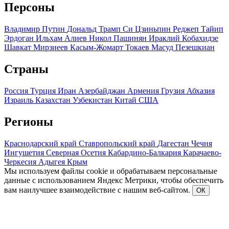
Персоны
Владимир Путин
Дональд Трамп
Си Цзиньпин
Реджеп Тайип
Эрдоган
Ильхам Алиев
Никол Пашинян
Ираклий Кобахидзе
Шавкат Мирзиеев
Касым-Жомарт Токаев
Масуд Пезешкиан
Страны
Россия
Турция
Иран
Азербайджан
Армения
Грузия
Абхазия
Израиль
Казахстан
Узбекистан
Китай
США
Регионы
Краснодарский край
Ставропольский край
Дагестан
Чечня
Ингушетия
Северная Осетия
Кабардино-Балкария
Карачаево-
Черкесия
Адыгея
Крым
Мы используем файлы cookie и обрабатываем персональные
данные с использованием Яндекс Метрики, чтобы обеспечить
вам наилучшее взаимодействие с нашим веб-сайтом.
ОК