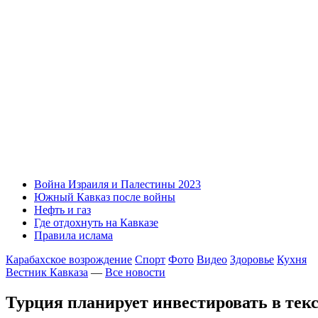
Война Израиля и Палестины 2023
Южный Кавказ после войны
Нефть и газ
Где отдохнуть на Кавказе
Правила ислама
Карабахское возрождение
Спорт
Фото
Видео
Здоровье
Кухня
Вестник Кавказа
—
Все новости
Турция планирует инвестировать в тек