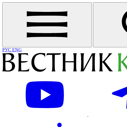
РУС
ENG