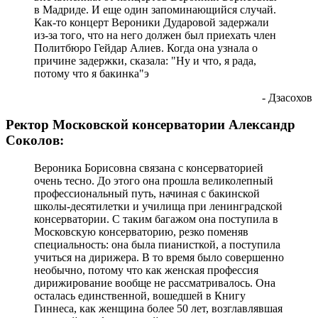
в Мадриде. И еще один запоминающийся случай.
Как-то концерт Вероники Дударовой задержали
из-за того, что на него должен был приехать член
Политбюро Гейдар Алиев. Когда она узнала о
причине задержки, сказала: "Ну и что, я рада,
потому что я бакинка"э
- Дзасохов
Ректор Московской консерватории Александр
Соколов:
Вероника Борисовна связана с консерваторией
очень тесно. До этого она прошла великолепный
профессиональный путь, начиная с бакинской
школы-десятилетки и училища при ленинградской
консерватории. С таким багажом она поступила в
Московскую консерваторию, резко поменяв
специальность: она была пианисткой, а поступила
учиться на дирижера. В то время было совершенно
необычно, потому что как женская профессия
дирижирование вообще не рассматривалось. Она
осталась единственной, вошедшей в Книгу
Гиннеса, как женщина более 50 лет, возглавлявшая