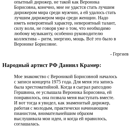
опытный дирижер, не такой как Вероника
Борисовна, конечно, мне не удастся стать лучшим
дирижером мира среди мужчин, а ей удалось стать
лучшим дирижером мира среди женщин. Надо
иметь невероятный характер, невероятный талант,
силу воли, не говоря уже о том, что необходимо
любому музыканту, особенно руководителю
коллектива – ритм, энергию, мощь. Всё это было в
Веронике Борисовне.
- Гергиев
Народный артист РФ Даниил Крамер:
Мое знакомство с Вероникой Борисовной началось
с записи концерта 1975 года. Для меня эта запись
была хрестоматийной. Когда я сыграл рапсодию
Гершвина, ее услышала Вероника Борисовна, ей
понравилось, она позвала меня выступать вместе.
И вот тогда я увидел, как знаменитый дирижер,
работая с молодым, практически начинающим
пианистом, внимательнейшим образом
выслушивала мои идеи, и когда ей нравилось,
соглашалась.