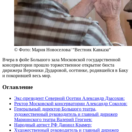
© Фото: Мария Новоселова/ “Вестник Кавказа“
Вчера в фойе Большого зала Московской государственной
консерватории прошло торжественное открытие бюста
дирижера Вероники Дударовой, осетинке, родившейся в Баку
и покорившей весь мир.
Оглавление
Экс-президент Северной Осетии Александр Дзасохов:
Ректор Московской консерватории Александр Соколов:
Генеральный директор Большого театра,
художественный руководитель и главный дирижер
Мариинского театра Валерий Гергиев:
Народный артист РФ Даниил Крамер:
Художественный руководитель и главный дирижер