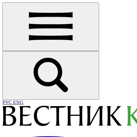
РУС
ENG