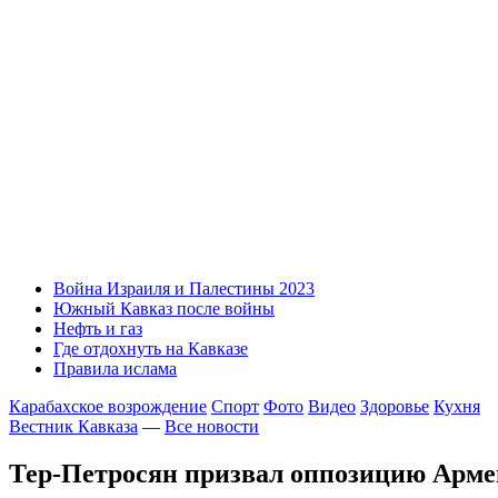
Война Израиля и Палестины 2023
Южный Кавказ после войны
Нефть и газ
Где отдохнуть на Кавказе
Правила ислама
Карабахское возрождение
Спорт
Фото
Видео
Здоровье
Кухня
Вестник Кавказа
—
Все новости
Тер-Петросян призвал оппозицию Арме