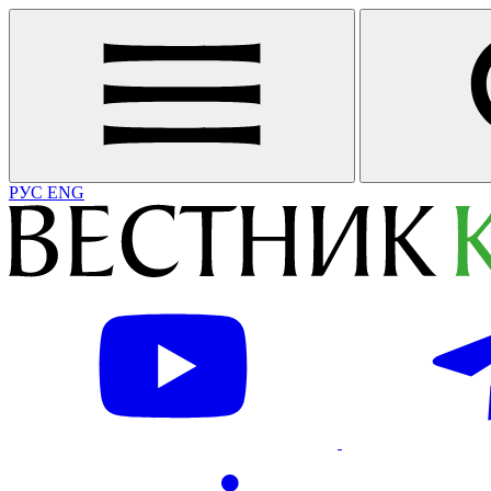
РУС
ENG