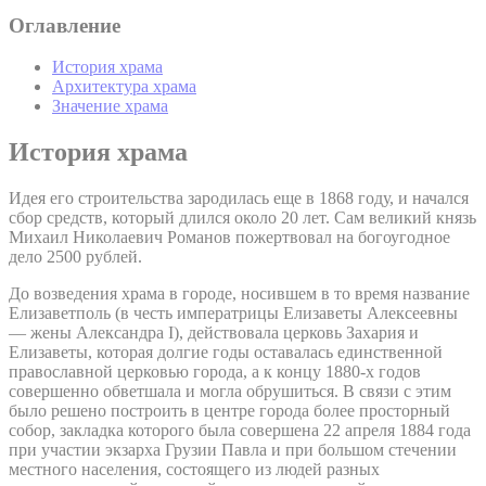
Оглавление
История храма
Архитектура храма
Значение храма
История храма
Идея его строительства зародилась еще в 1868 году, и начался
сбор средств, который длился около 20 лет. Сам великий князь
Михаил Николаевич Романов пожертвовал на богоугодное
дело 2500 рублей.
До возведения храма в городе, носившем в то время название
Елизаветполь (в честь императрицы Елизаветы Алексеевны
— жены Александра I), действовала церковь Захария и
Елизаветы, которая долгие годы оставалась единственной
православной церковью города, а к концу 1880-х годов
совершенно обветшала и могла обрушиться. В связи с этим
было решено построить в центре города более просторный
собор, закладка которого была совершена 22 апреля 1884 года
при участии экзарха Грузии Павла и при большом стечении
местного населения, состоящего из людей разных