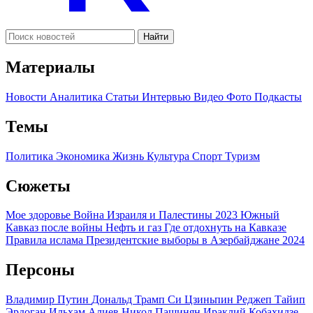
Найти
Материалы
Новости
Аналитика
Статьи
Интервью
Видео
Фото
Подкасты
Темы
Политика
Экономика
Жизнь
Культура
Спорт
Туризм
Сюжеты
Мое здоровье
Война Израиля и Палестины 2023
Южный
Кавказ после войны
Нефть и газ
Где отдохнуть на Кавказе
Правила ислама
Президентские выборы в Азербайджане 2024
Персоны
Владимир Путин
Дональд Трамп
Си Цзиньпин
Реджеп Тайип
Эрдоган
Ильхам Алиев
Никол Пашинян
Ираклий Кобахидзе