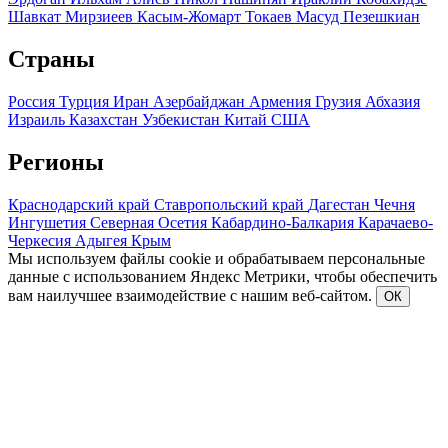
Шавкат Мирзиеев
Касым-Жомарт Токаев
Масуд Пезешкиан
Страны
Россия
Турция
Иран
Азербайджан
Армения
Грузия
Абхазия
Израиль
Казахстан
Узбекистан
Китай
США
Регионы
Краснодарский край
Ставропольский край
Дагестан
Чечня
Ингушетия
Северная Осетия
Кабардино-Балкария
Карачаево-
Черкесия
Адыгея
Крым
Мы используем файлы cookie и обрабатываем персональные
данные с использованием Яндекс Метрики, чтобы обеспечить
вам наилучшее взаимодействие с нашим веб-сайтом.
ОК