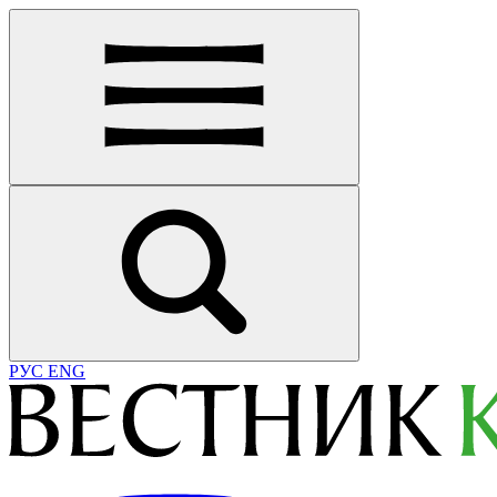
РУС
ENG