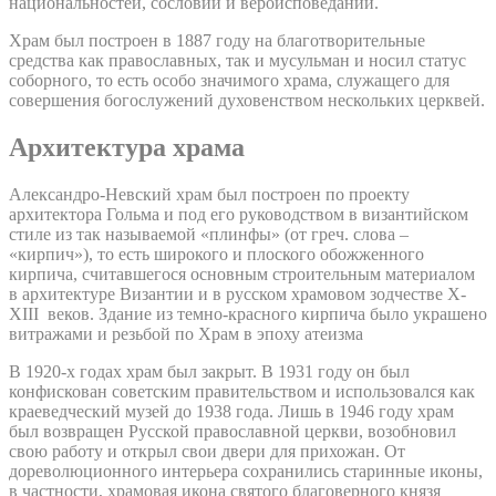
национальностей, сословий и вероисповеданий.
Храм был построен в 1887 году на благотворительные
средства как православных, так и мусульман и носил статус
соборного, то есть особо значимого храма, служащего для
совершения богослужений духовенством нескольких церквей.
Архитектура храма
Александро-Невский храм был построен по проекту
архитектора Гольма и под его руководством в византийском
стиле из так называемой «плинфы» (от греч. слова –
«кирпич»), то есть широкого и плоского обожженного
кирпича, считавшегося основным строительным материалом
в архитектуре Византии и в русском храмовом зодчестве X-
XIII веков. Здание из темно-красного кирпича было украшено
витражами и резьбой по Храм в эпоху атеизма
В 1920-х годах храм был закрыт. В 1931 году он был
конфискован советским правительством и использовался как
краеведческий музей до 1938 года. Лишь в 1946 году храм
был возвращен Русской православной церкви, возобновил
свою работу и открыл свои двери для прихожан. От
дореволюционного интерьера сохранились старинные иконы,
в частности, храмовая икона святого благоверного князя