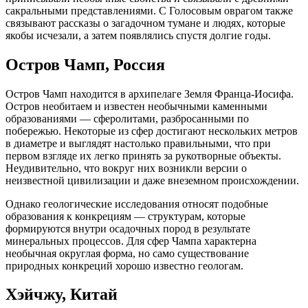
сакральными представлениями. С Голосовым оврагом также
связывают рассказы о загадочном тумане и людях, которые
якобы исчезали, а затем появлялись спустя долгие годы.
Остров Чамп, Россия
Остров Чамп находится в архипелаге Земля Франца-Иосифа.
Остров необитаем и известен необычными каменными
образованиями — сферолитами, разбросанными по
побережью. Некоторые из сфер достигают нескольких метров
в диаметре и выглядят настолько правильными, что при
первом взгляде их легко принять за рукотворные объекты.
Неудивительно, что вокруг них возникли версии о
неизвестной цивилизации и даже внеземном происхождении.
Однако геологические исследования относят подобные
образования к конкрециям — структурам, которые
формируются внутри осадочных пород в результате
минеральных процессов. Для сфер Чампа характерна
необычная округлая форма, но само существование
природных конкреций хорошо известно геологам.
Хэйчжу, Китай