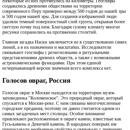
Некоторые из них протянулись на километры. Геоглифы
создавались древними обществами на территории
современного Перу примерно между 500 годом до нашей эры
и 500 годом нашей эры. Для создания изображений люди
удаляли темный поверхностный слой грунта, открывая более
светлую почву под ним. Благодаря сухому климату многие
рисунки сохранились на протяжении столетий.
Главная загадка Наски заключается не в существовании самих
линий, а в их назначении и масштабах. Исследователи
связывают геоглифы с религиозными и ритуальными
представлениями древних обществ, а также с возможными
астрономическими функциями. При этом единой
исчерпывающей версии значения всего комплекса нет.
Голосов овраг, Россия
Голосов овраг в Москве находится на территории музея-
заповедника "Коломенское". Это природный овраг, который
спускается к Москве-реке. С ним связаны многочисленные
городские предания, поэтому он давно считается одним из
самых загадочных мест столицы. Особое внимание
привлекают расположенные в овраге камни, известные как
Гусь-камень и Девичий камень. В народных поверьях им
приписывали необычные свойства и связывали с древними