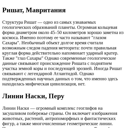
Ришат, Мавритания
Структура Ришат — одно из самых узнаваемых
геологических образований планеты. Огромная кольцевая
форма диаметром около 45–50 километров хорошо заметна из
космоса. Именно поэтому ее часто называют "глазом
Сахары". Необычный объект долгое время считали
возможным следом падения метеорита: почти правильная
круглая форма действительно напоминает ударный кратер.
Также "глаз Сахары" Однако современные геологические
данные связывают происхождение Ришата с поднятием
участка земной коры и последующей эрозией. Иногда Ришат
связывают с легендарной Атлантидой. Однако
подтвержденных научных данных о том, что именно здесь
находилась мифическая цивилизация, нет.
Линии Наски, Перу
Линии Наски — огромный комплекс геоглифов на
засушливом побережье страны. Он включает изображения
животных, растений, антропоморфных и фантастических
фигур, а также многочисленные геометрические линии.