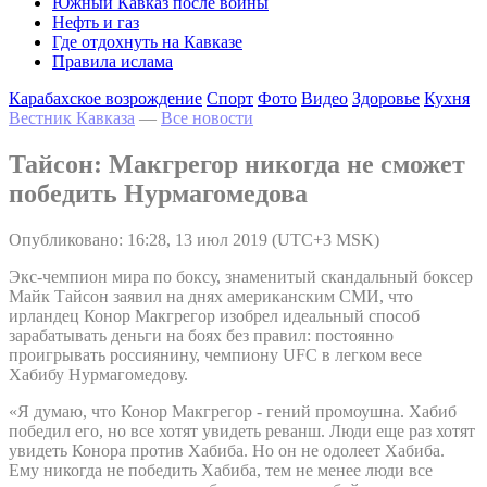
Южный Кавказ после войны
Нефть и газ
Где отдохнуть на Кавказе
Правила ислама
Карабахское возрождение
Спорт
Фото
Видео
Здоровье
Кухня
Вестник Кавказа
—
Все новости
Тайсон: Макгрегор никогда не сможет
победить Нурмагомедова
Опубликовано: 16:28, 13 июл 2019 (UTC+3 MSK)
Экс-чемпион мира по боксу, знаменитый скандальный боксер
Майк Тайсон заявил на днях американским СМИ, что
ирландец Конор Макгрегор изобрел идеальный способ
зарабатывать деньги на боях без правил: постоянно
проигрывать россиянину, чемпиону UFC в легком весе
Хабибу Нурмагомедову.
«Я думаю, что Конор Макгрегор - гений промоушна. Хабиб
победил его, но все хотят увидеть реванш. Люди еще раз хотят
увидеть Конора против Хабиба. Но он не одолеет Хабиба.
Ему никогда не победить Хабиба, тем не менее люди все