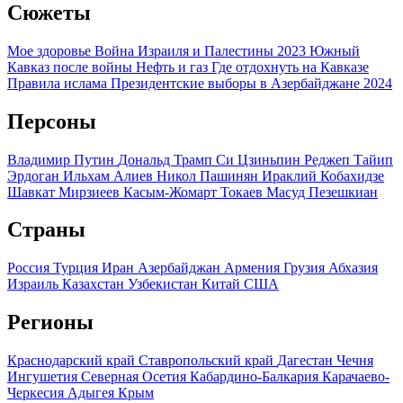
Сюжеты
Мое здоровье
Война Израиля и Палестины 2023
Южный
Кавказ после войны
Нефть и газ
Где отдохнуть на Кавказе
Правила ислама
Президентские выборы в Азербайджане 2024
Персоны
Владимир Путин
Дональд Трамп
Си Цзиньпин
Реджеп Тайип
Эрдоган
Ильхам Алиев
Никол Пашинян
Ираклий Кобахидзе
Шавкат Мирзиеев
Касым-Жомарт Токаев
Масуд Пезешкиан
Страны
Россия
Турция
Иран
Азербайджан
Армения
Грузия
Абхазия
Израиль
Казахстан
Узбекистан
Китай
США
Регионы
Краснодарский край
Ставропольский край
Дагестан
Чечня
Ингушетия
Северная Осетия
Кабардино-Балкария
Карачаево-
Черкесия
Адыгея
Крым