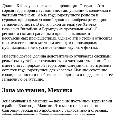
Долина Хэйчжу расположена в провинции Сычуань. Это
горная территория с густыми лесами, ущельями, водоемами и
частыми туманами. Из-за труднодоступного рельефа и
суровых природных условий долина приобрела репутацию
загадочного места. В популярной литературе Хэйчжу
называют "китайским Бермудским треугольником". С
регионом связаны рассказы о пропавших людях и
необъяснимых происшествиях. Однако эти истории относятся
преимущественно к местным легендам и популярным
публикациям, а не к установленным научным фактам.
Известно другое: долина действительно отличается сложным
рельефом, густой растительностью и частыми туманами. Она
имеет статус природной территории Сычуани, а часть района
остается труднодоступной для человека. Именно сочетание
изолированности и необычного ландшафта и поддерживает ее
загадочную репутацию.
Зона молчания, Мексика
Зона молчания в Мексике — название пустынной территории
в районе Болсон-де-Мапими. Это место стало известно
благодаря рассказам о проблемах с радиосвязью и странных
сбоях оборудования. Вокруг территории со временем