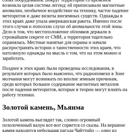
возникла целая система легенд: ей приписывали магнитные
аномалии, необычное воздействие на технику, частое падение
метеоритов и даже визиты внеземных существ. Однажды в
этих краях даже упала американская ракета. Именно после
этого случая и поползли слухи об аномальности этой зоны.
Дело в том, что местоположение обломков держали в
строжайшем секрете от СМИ, а территория тщательно
охранялась. Местные нанятые для охраны и начали
распространять истории о таинственности этих краев, что
натолкнуло однажды на мысль о том, что на этом можно и
заработать.
Позднее в этих краях были проведены исследования, в
результате которых было выяснено, что радиопомехи в Зоне
молчания могут возникать по вполне земным причинам,
среди которых большое содержание магнитных металлов
после падения метеоритов, которые в теории могут влиять на
работу техники.
Золотой камень, Мьянма
Золотой камень выглядит так, словно огромный
позолоченный валун вот-вот сорвется со скалы. На вершине
камня находится небольшая пагода Чайттийо — одно из