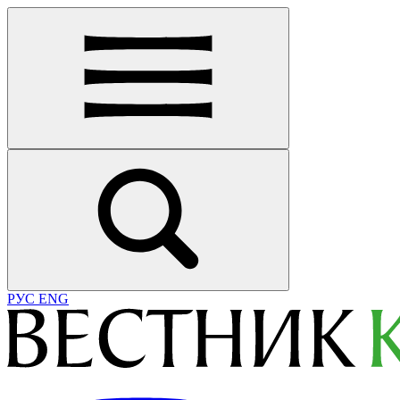
РУС
ENG