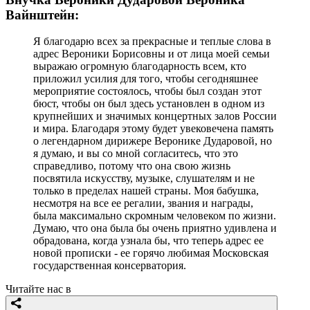
Вайнштейн:
Я благодарю всех за прекрасные и теплые слова в
адрес Вероники Борисовны и от лица моей семьи
выражаю огромную благодарность всем, кто
приложил усилия для того, чтобы сегодняшнее
мероприятие состоялось, чтобы был создан этот
бюст, чтобы он был здесь установлен в одном из
крупнейших и значимых концертных залов России
и мира. Благодаря этому будет увековечена память
о легендарном дирижере Веронике Дударовой, но
я думаю, и вы со мной согласитесь, что это
справедливо, потому что она свою жизнь
посвятила искусству, музыке, слушателям и не
только в пределах нашей страны. Моя бабушка,
несмотря на все ее регалии, звания и награды,
была максимально скромным человеком по жизни.
Думаю, что она была бы очень приятно удивлена и
обрадована, когда узнала бы, что теперь адрес ее
новой прописки - ее горячо любимая Московская
государственная консерватория.
Читайте нас в