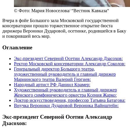
© Фото: Мария Новоселова/ “Вестник Кавказа“
Вчера в фойе Большого зала Московской государственной
консерватории прошло торжественное открытие бюста
дирижера Вероники Дударовой, осетинке, родившейся в Баку
и покорившей весь мир.
Оглавление
Экс-президент Северной Осетии Александр Дзасохов:
Ректор Московской консерватории Александр Соколов:
Генеральный директор Большого театра,
художественный руководитель и главный дирижер
Мариинского театра Валерий Гергиев:
Народный артист РФ Даниил Крамер:
Художественный руководитель и главный дирижер
Женского симфонического оркестра Ксения Жарко:
Доктор искусствоведения, профессор Татьяна Батагова:
Внучка Вероники Дударовой Вероника Вайнштейн:
Экс-президент Северной Осетии Александр
Дзасохов: