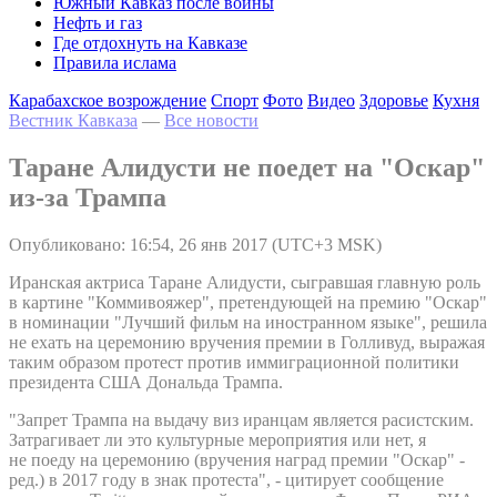
Южный Кавказ после войны
Нефть и газ
Где отдохнуть на Кавказе
Правила ислама
Карабахское возрождение
Спорт
Фото
Видео
Здоровье
Кухня
Вестник Кавказа
—
Все новости
Таране Алидусти не поедет на "Оскар"
из-за Трампа
Опубликовано: 16:54, 26 янв 2017 (UTC+3 MSK)
Иранская актриса Таране Алидусти, сыгравшая главную роль
в картине "Коммивояжер", претендующей на премию "Оскар"
в номинации "Лучший фильм на иностранном языке", решила
не ехать на церемонию вручения премии в Голливуд, выражая
таким образом протест против иммиграционной политики
президента США Дональда Трампа.
"Запрет Трампа на выдачу виз иранцам является расистским.
Затрагивает ли это культурные мероприятия или нет, я
не поеду на церемонию (вручения наград премии "Оскар" -
ред.) в 2017 году в знак протеста", - цитирует сообщение