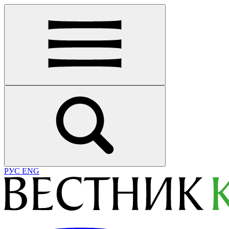
РУС
ENG