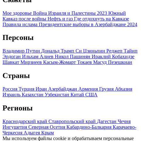
Мое здоровье
Война Израиля и Палестины 2023
Южный
Кавказ после войны
Нефть и газ
Где отдохнуть на Кавказе
Правила ислама
Президентские выборы в Азербайджане 2024
Персоны
Владимир Путин
Дональд Трамп
Си Цзиньпин
Реджеп Тайип
Эрдоган
Ильхам Алиев
Никол Пашинян
Ираклий Кобахидзе
Шавкат Мирзиеев
Касым-Жомарт Токаев
Масуд Пезешкиан
Страны
Россия
Турция
Иран
Азербайджан
Армения
Грузия
Абхазия
Израиль
Казахстан
Узбекистан
Китай
США
Регионы
Краснодарский край
Ставропольский край
Дагестан
Чечня
Ингушетия
Северная Осетия
Кабардино-Балкария
Карачаево-
Черкесия
Адыгея
Крым
Мы используем файлы cookie и обрабатываем персональные