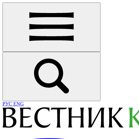
РУС
ENG