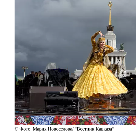
© Фото: Мария Новоселова/ “Вестник Кавказа“