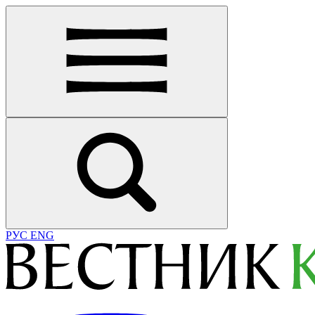
РУС
ENG