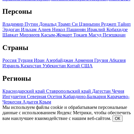
Персоны
Владимир Путин
Дональд Трамп
Си Цзиньпин
Реджеп Тайип
Эрдоган
Ильхам Алиев
Никол Пашинян
Ираклий Кобахидзе
Шавкат Мирзиеев
Касым-Жомарт Токаев
Масуд Пезешкиан
Страны
Россия
Турция
Иран
Азербайджан
Армения
Грузия
Абхазия
Израиль
Казахстан
Узбекистан
Китай
США
Регионы
Краснодарский край
Ставропольский край
Дагестан
Чечня
Ингушетия
Северная Осетия
Кабардино-Балкария
Карачаево-
Черкесия
Адыгея
Крым
Мы используем файлы cookie и обрабатываем персональные
данные с использованием Яндекс Метрики, чтобы обеспечить
вам наилучшее взаимодействие с нашим веб-сайтом.
ОК