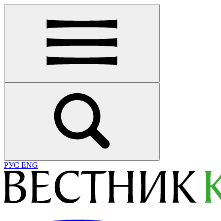
РУС
ENG