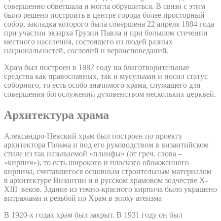
совершенно обветшала и могла обрушиться. В связи с этим
было решено построить в центре города более просторный
собор, закладка которого была совершена 22 апреля 1884 года
при участии экзарха Грузии Павла и при большом стечении
местного населения, состоящего из людей разных
национальностей, сословий и вероисповеданий.
Храм был построен в 1887 году на благотворительные
средства как православных, так и мусульман и носил статус
соборного, то есть особо значимого храма, служащего для
совершения богослужений духовенством нескольких церквей.
Архитектура храма
Александро-Невский храм был построен по проекту
архитектора Гольма и под его руководством в византийском
стиле из так называемой «плинфы» (от греч. слова –
«кирпич»), то есть широкого и плоского обожженного
кирпича, считавшегося основным строительным материалом
в архитектуре Византии и в русском храмовом зодчестве X-
XIII веков. Здание из темно-красного кирпича было украшено
витражами и резьбой по Храм в эпоху атеизма
В 1920-х годах храм был закрыт. В 1931 году он был