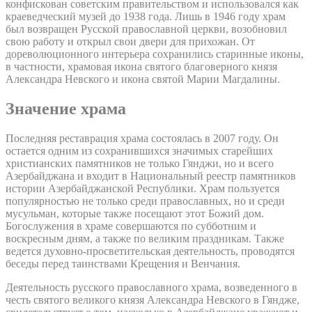
конфискован советским правительством и использовался как
краеведческий музей до 1938 года. Лишь в 1946 году храм
был возвращен Русской православной церкви, возобновил
свою работу и открыл свои двери для прихожан. От
дореволюционного интерьера сохранились старинные иконы,
в частности, храмовая икона святого благоверного князя
Александра Невского и икона святой Марии Магдалины.
Значение храма
Последняя реставрация храма состоялась в 2007 году. Он
остается одним из сохранившихся значимых старейших
христианских памятников не только Гянджи, но и всего
Азербайджана и входит в Национальный реестр памятников
истории Азербайджанской Республики. Храм пользуется
популярностью не только среди православных, но и среди
мусульман, которые также посещают этот Божий дом.
Богослужения в храме совершаются по субботним и
воскресным дням, а также по великим праздникам. Также
ведется духовно-просветительская деятельность, проводятся
беседы перед таинствами Крещения и Венчания.
Деятельность русского православного храма, возведенного в
честь святого великого князя Александра Невского в Гяндже,