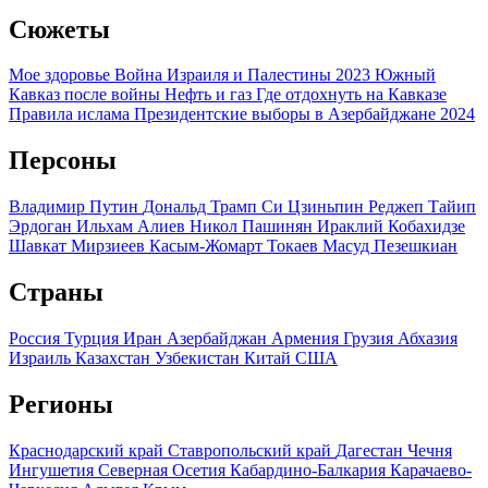
Сюжеты
Мое здоровье
Война Израиля и Палестины 2023
Южный
Кавказ после войны
Нефть и газ
Где отдохнуть на Кавказе
Правила ислама
Президентские выборы в Азербайджане 2024
Персоны
Владимир Путин
Дональд Трамп
Си Цзиньпин
Реджеп Тайип
Эрдоган
Ильхам Алиев
Никол Пашинян
Ираклий Кобахидзе
Шавкат Мирзиеев
Касым-Жомарт Токаев
Масуд Пезешкиан
Страны
Россия
Турция
Иран
Азербайджан
Армения
Грузия
Абхазия
Израиль
Казахстан
Узбекистан
Китай
США
Регионы
Краснодарский край
Ставропольский край
Дагестан
Чечня
Ингушетия
Северная Осетия
Кабардино-Балкария
Карачаево-