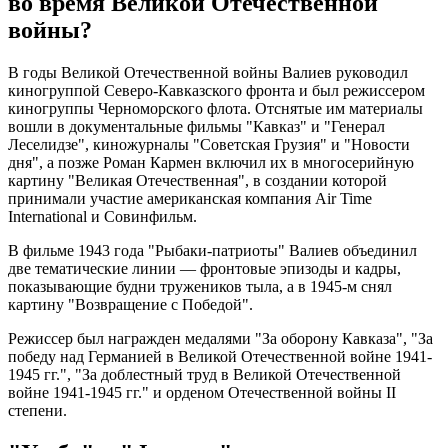
во время Великой Отечественной
войны?
В годы Великой Отечественной войны Валиев руководил
киногруппой Северо-Кавказского фронта и был режиссером
киногруппы Черноморского флота. Отснятые им материалы
вошли в документальные фильмы "Кавказ" и "Генерал
Леселидзе", киножурналы "Советская Грузия" и "Новости
дня", а позже Роман Кармен включил их в многосерийную
картину "Великая Отечественная", в создании которой
принимали участие американская компания Air Time
International и Совинфильм.
В фильме 1943 года "Рыбаки-патриоты" Валиев объединил
две тематические линии — фронтовые эпизоды и кадры,
показывающие будни тружеников тыла, а в 1945-м снял
картину "Возвращение с Победой".
Режиссер был награжден медалями "За оборону Кавказа", "За
победу над Германией в Великой Отечественной войне 1941-
1945 гг.", "За доблестный труд в Великой Отечественной
войне 1941-1945 гг." и орденом Отечественной войны II
степени.