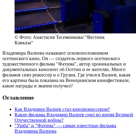
© Фото: Анастасия Тесемникова/ “Вестник
Кавказа“
Владимира Валиева называют основоположником
осетинского кино. Он — создатель первого осетинского
художественного фильма "Фатима", автор хроникальных и
документальных кинолент об Осетии и ее жителях. Много
фильмов снял режиссер и о Грузии. Где учился Валиев, какая
его картина была показана на Венецианском кинофестивале,
какие награды и звания получил?
Оглавление
Как Владимир Валиев стал кинорежиссером?
Какие фильмы Владимир Валиев снял во время Великой
Отечественной войны?
"Ушба" и "Фатима" — самые известные фильмы
Владимира Валиева