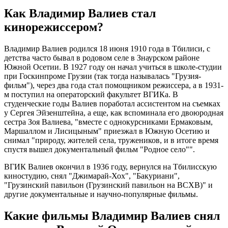
Как Владимир Валиев стал
кинорежиссером?
Владимир Валиев родился 18 июня 1910 года в Тбилиси, с
детства часто бывал в родовом селе в Знаурском районе
Южной Осетии. В 1927 году он начал учиться в школе-студии
при Госкинпроме Грузии (так тогда называлась "Грузия-
фильм"), через два года стал помощником режиссера, а в 1931-
м поступил на операторский факультет ВГИКа. В
студенческие годы Валиев поработал ассистентом на съемках
у Сергея Эйзенштейна, а еще, как вспоминала его двоюродная
сестра Зоя Валиева, "вместе с однокурсниками Ермаковым,
Маршаллом и Лисицыным" приезжал в Южную Осетию и
снимал "природу, жителей села, тружеников, и в итоге время
спустя вышел документальный фильм "Родное село"".
ВГИК Валиев окончил в 1936 году, вернулся на Тбилисскую
киностудию, снял "Джимарай-Хох", "Бакуриани",
"Грузинский павильон (Грузинский павильон на ВСХВ)" и
другие документальные и научно-популярные фильмы.
Какие фильмы Владимир Валиев снял