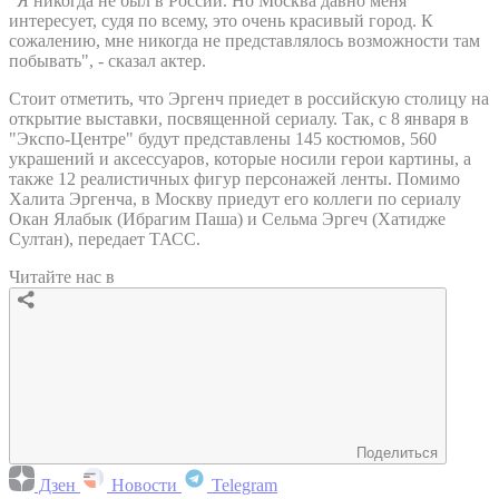
"Я никогда не был в России. Но Москва давно меня
интересует, судя по всему, это очень красивый город. К
сожалению, мне никогда не представлялось возможности там
побывать", - сказал актер.
Стоит отметить, что Эргенч приедет в российскую столицу на
открытие выставки, посвященной сериалу. Так, с 8 января в
"Экспо-Центре" будут представлены 145 костюмов, 560
украшений и аксессуаров, которые носили герои картины, а
также 12 реалистичных фигур персонажей ленты. Помимо
Халита Эргенча, в Москву приедут его коллеги по сериалу
Окан Ялабык (Ибрагим Паша) и Сельма Эргеч (Хатидже
Султан), передает ТАСС.
Читайте нас в
Поделиться
Дзен
Новости
Telegram