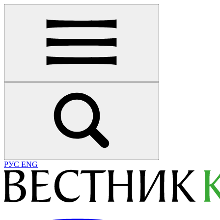
РУС
ENG