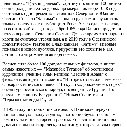
павильонах "Грузия-фильма". Картину посвятили 100-летию
со дня рождения Хетагурова, премьера в октябре 1958 года
состоялась одновременно в столицах Северной и Южной
Осетии. Сначала "Фатима" вышла на русском и грузинском
языках, потом поэт и публицист Реваз Асаев сделал перевод
на осетинский язык, и в декабре 1965 года Валиев представил
новую версию в Северной Осетии. Долгое время этот вариант
картины считался утерянным, а в 2019 году в Осетинском
драматическом театре во Владикавказе "Фатиму" впервые
показали в новом дубляже, приурочив это событие к 160-
летию со дня рождения автора поэмы.
Валиев снял более 100 документальных фильмов, в числе
самых известных — "Махарбек Туганов" об осетинском
художнике, ученике Ильи Репина; "Василий Абаев" о
филологе, авторе пятитомного "Историко-этимологического
словаря осетинского языка"; "Искусство, рожденное в горах"
о культуре осетинского народа; посвященные Грузии "По
снежным склонам Бакуриани", "Новая Сванетия" и
"Термальные воды Грузии".
В 1955 году постановщик основал в Цхинвале первую
национальную школу-студию, в которой обучали основам
режиссуры и операторской работы. Ее воспитанники сняли
документально-историческую картину, которая заняла первое