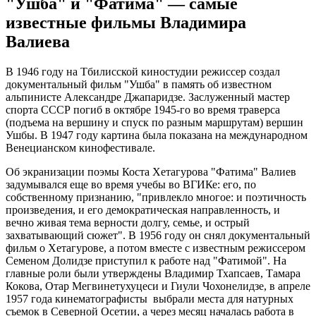
"Ушба" и "Фатима" — самые
известные фильмы Владимира
Валиева
В 1946 году на Тбилисской киностудии режиссер создал
документальный фильм "Ушба" в память об известном
альпинисте Александре Джапаридзе. Заслуженный мастер
спорта СССР погиб в октябре 1945-го во время траверса
(подъема на вершину и спуск по разным маршрутам) вершин
Ушбы. В 1947 году картина была показана на международном
Венецианском кинофестивале.
Об экранизации поэмы Коста Хетагурова "Фатима" Валиев
задумывался еще во время учебы во ВГИКе: его, по
собственному признанию, "привлекло многое: и поэтичность
произведения, и его демократическая направленность, и
вечно живая тема верности долгу, семье, и острый
захватывающий сюжет". В 1956 году он снял документальный
фильм о Хетагурове, а потом вместе с известным режиссером
Семеном Долидзе приступил к работе над "Фатимой". На
главные роли были утверждены Владимир Тхапсаев, Тамара
Кокова, Отар Мегвинетухуцеси и Гиули Чохонелидзе, в апреле
1957 года кинематографисты выбрали места для натурных
съемок в Северной Осетии, а через месяц началась работа в