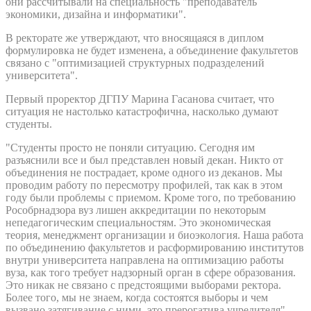
они рассчитывали на специальность "преподаватель
экономики, дизайна и информатики".
В ректорате же утверждают, что вносящаяся в диплом
формулировка не будет изменена, а объединение факультетов
связано с "оптимизацией структурных подразделений
университета".
Первый проректор ДГПУ Марина Гасанова считает, что
ситуация не настолько катастрофична, насколько думают
студенты.
"Студенты просто не поняли ситуацию. Сегодня им
разъяснили все и был представлен новый декан. Никто от
объединения не пострадает, кроме одного из деканов. Мы
проводим работу по пересмотру профилей, так как в этом
году были проблемы с приемом. Кроме того, по требованию
Рособрнадзора вуз лишен аккредитации по некоторым
непедагогическим специальностям. Это экономическая
теория, менеджмент организации и биоэкология. Наша работа
по объединению факультетов и расформированию институтов
внутри университета направлена на оптимизацию работы
вуза, как того требует надзорный орган в сфере образования.
Это никак не связано с предстоящими выборами ректора.
Более того, мы не знаем, когда состоятся выборы и чем
вызвано затягивание с ними, это прерогатива учредителя", –