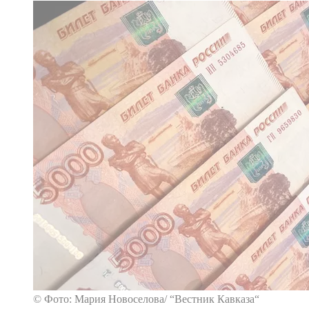
© Фото: Мария Новоселова/ “Вестник Кавказа“