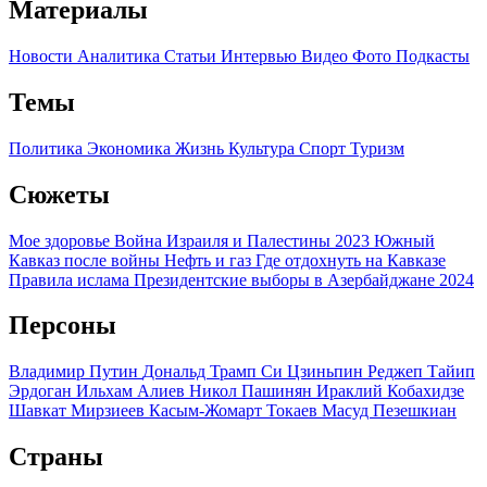
Материалы
Новости
Аналитика
Статьи
Интервью
Видео
Фото
Подкасты
Темы
Политика
Экономика
Жизнь
Культура
Спорт
Туризм
Сюжеты
Мое здоровье
Война Израиля и Палестины 2023
Южный
Кавказ после войны
Нефть и газ
Где отдохнуть на Кавказе
Правила ислама
Президентские выборы в Азербайджане 2024
Персоны
Владимир Путин
Дональд Трамп
Си Цзиньпин
Реджеп Тайип
Эрдоган
Ильхам Алиев
Никол Пашинян
Ираклий Кобахидзе
Шавкат Мирзиеев
Касым-Жомарт Токаев
Масуд Пезешкиан
Страны