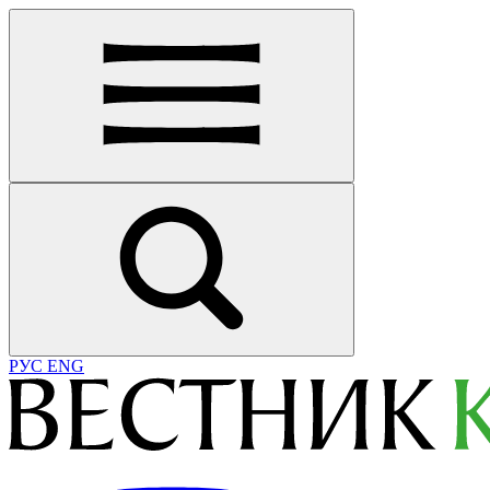
РУС
ENG