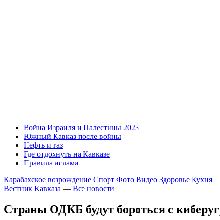
Война Израиля и Палестины 2023
Южный Кавказ после войны
Нефть и газ
Где отдохнуть на Кавказе
Правила ислама
Карабахское возрождение
Спорт
Фото
Видео
Здоровье
Кухня
Вестник Кавказа
—
Все новости
Страны ОДКБ будут бороться с киберу