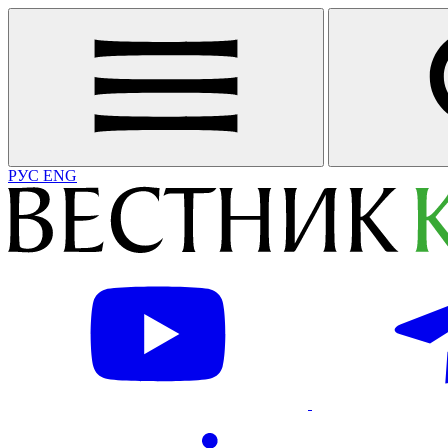
РУС
ENG