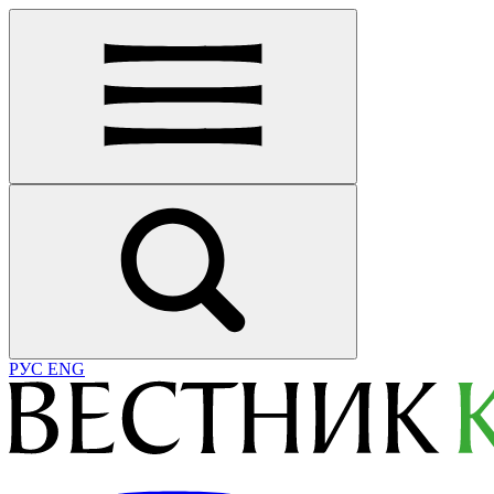
РУС
ENG