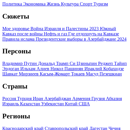
Политика
Экономика
Жизнь
Культура
Спорт
Туризм
Сюжеты
Мое здоровье
Война Израиля и Палестины 2023
Южный
Кавказ после войны
Нефть и газ
Где отдохнуть на Кавказе
Правила ислама
Президентские выборы в Азербайджане 2024
Персоны
Владимир Путин
Дональд Трамп
Си Цзиньпин
Реджеп Тайип
Эрдоган
Ильхам Алиев
Никол Пашинян
Ираклий Кобахидзе
Шавкат Мирзиеев
Касым-Жомарт Токаев
Масуд Пезешкиан
Страны
Россия
Турция
Иран
Азербайджан
Армения
Грузия
Абхазия
Израиль
Казахстан
Узбекистан
Китай
США
Регионы
Краснодарский край
Ставропольский край
Дагестан
Чечня