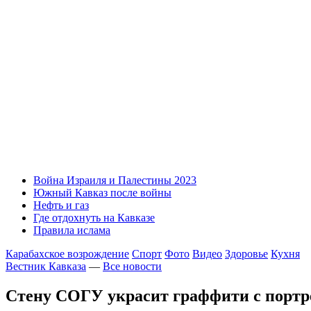
Война Израиля и Палестины 2023
Южный Кавказ после войны
Нефть и газ
Где отдохнуть на Кавказе
Правила ислама
Карабахское возрождение
Спорт
Фото
Видео
Здоровье
Кухня
Вестник Кавказа
—
Все новости
Стену СОГУ украсит граффити с портр