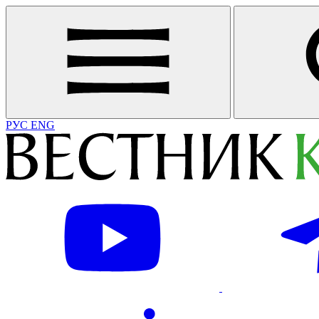
РУС
ENG