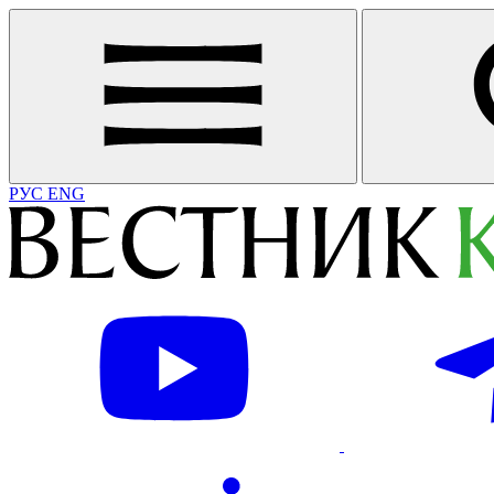
РУС
ENG