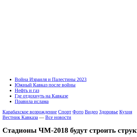
Война Израиля и Палестины 2023
Южный Кавказ после войны
Нефть и газ
Где отдохнуть на Кавказе
Правила ислама
Карабахское возрождение
Спорт
Фото
Видео
Здоровье
Кухня
Вестник Кавказа
—
Все новости
Стадионы ЧМ-2018 будут строить стру