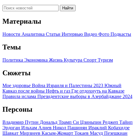
Найти
Материалы
Новости
Аналитика
Статьи
Интервью
Видео
Фото
Подкасты
Темы
Политика
Экономика
Жизнь
Культура
Спорт
Туризм
Сюжеты
Мое здоровье
Война Израиля и Палестины 2023
Южный
Кавказ после войны
Нефть и газ
Где отдохнуть на Кавказе
Правила ислама
Президентские выборы в Азербайджане 2024
Персоны
Владимир Путин
Дональд Трамп
Си Цзиньпин
Реджеп Тайип
Эрдоган
Ильхам Алиев
Никол Пашинян
Ираклий Кобахидзе
Шавкат Мирзиеев
Касым-Жомарт Токаев
Масуд Пезешкиан