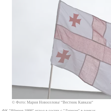
© Фото: Мария Новоселова/ “Вестник Кавказа“
ФК "Иберия 1999" играл в гостях с "Ларном" в рамках