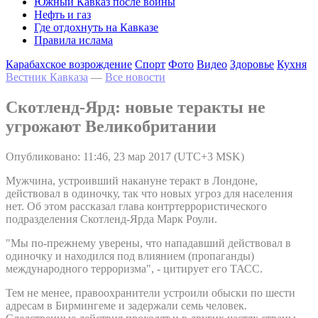
Южный Кавказ после войны
Нефть и газ
Где отдохнуть на Кавказе
Правила ислама
Карабахское возрождение
Спорт
Фото
Видео
Здоровье
Кухня
Вестник Кавказа
—
Все новости
Скотленд-Ярд: новые теракты не
угрожают Великобритании
Опубликовано: 11:46, 23 мар 2017 (UTC+3 MSK)
Мужчина, устроивший накануне теракт в Лондоне,
действовал в одиночку, так что новых угроз для населения
нет. Об этом рассказал глава контртеррористического
подразделения Скотленд-Ярда Марк Роули.
"Мы по-прежнему уверены, что нападавший действовал в
одиночку и находился под влиянием (пропаганды)
международного терроризма", - цитирует его ТАСС.
Тем не менее, правоохранители устроили обыски по шести
адресам в Бирмингеме и задержали семь человек.