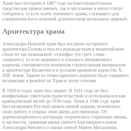
Храм был построен в 1887 году на благотворительные
средства как православных, так и мусульман и носил статус
соборного, то есть особо значимого храма, служащего для
совершения богослужений духовенством нескольких церквей.
Архитектура храма
Александро-Невский храм был построен по проекту
архитектора Гольма и под его руководством в византийском
стиле из так называемой «плинфы» (от греч. слова –
«кирпич»), то есть широкого и плоского обожженного
кирпича, считавшегося основным строительным материалом
в архитектуре Византии и в русском храмовом зодчестве X-
XIII веков. Здание из темно-красного кирпича было украшено
витражами и резьбой по Храм в эпоху атеизма
В 1920-х годах храм был закрыт. В 1931 году он был
конфискован советским правительством и использовался как
краеведческий музей до 1938 года. Лишь в 1946 году храм
был возвращен Русской православной церкви, возобновил
свою работу и открыл свои двери для прихожан. От
дореволюционного интерьера сохранились старинные иконы,
в частности, храмовая икона святого благоверного князя
Александра Невского и икона святой Марии Магдалины.