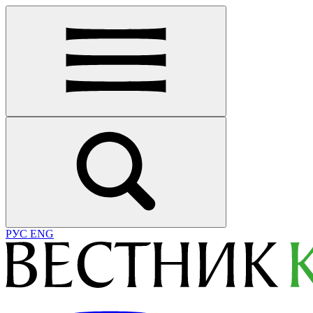
РУС
ENG