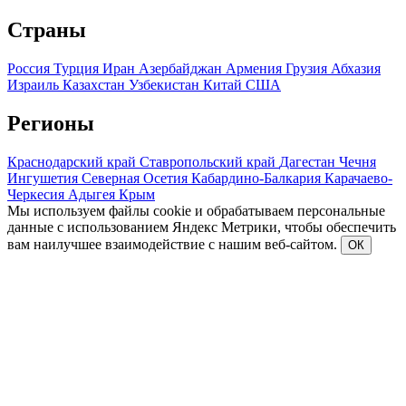
Страны
Россия
Турция
Иран
Азербайджан
Армения
Грузия
Абхазия
Израиль
Казахстан
Узбекистан
Китай
США
Регионы
Краснодарский край
Ставропольский край
Дагестан
Чечня
Ингушетия
Северная Осетия
Кабардино-Балкария
Карачаево-
Черкесия
Адыгея
Крым
Мы используем файлы cookie и обрабатываем персональные
данные с использованием Яндекс Метрики, чтобы обеспечить
вам наилучшее взаимодействие с нашим веб-сайтом.
ОК