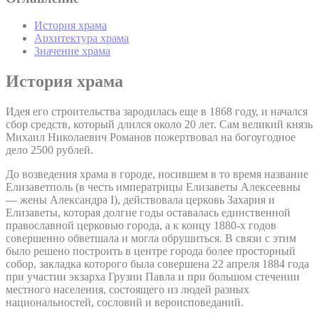
История храма
Архитектура храма
Значение храма
История храма
Идея его строительства зародилась еще в 1868 году, и начался
сбор средств, который длился около 20 лет. Сам великий князь
Михаил Николаевич Романов пожертвовал на богоугодное
дело 2500 рублей.
До возведения храма в городе, носившем в то время название
Елизаветполь (в честь императрицы Елизаветы Алексеевны
— жены Александра I), действовала церковь Захария и
Елизаветы, которая долгие годы оставалась единственной
православной церковью города, а к концу 1880-х годов
совершенно обветшала и могла обрушиться. В связи с этим
было решено построить в центре города более просторный
собор, закладка которого была совершена 22 апреля 1884 года
при участии экзарха Грузии Павла и при большом стечении
местного населения, состоящего из людей разных
национальностей, сословий и вероисповеданий.