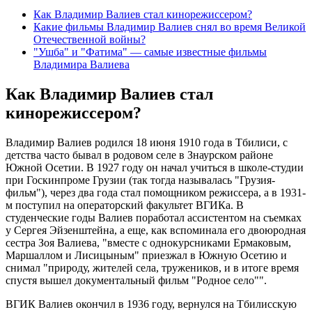
Как Владимир Валиев стал кинорежиссером?
Какие фильмы Владимир Валиев снял во время Великой
Отечественной войны?
"Ушба" и "Фатима" — самые известные фильмы
Владимира Валиева
Как Владимир Валиев стал
кинорежиссером?
Владимир Валиев родился 18 июня 1910 года в Тбилиси, с
детства часто бывал в родовом селе в Знаурском районе
Южной Осетии. В 1927 году он начал учиться в школе-студии
при Госкинпроме Грузии (так тогда называлась "Грузия-
фильм"), через два года стал помощником режиссера, а в 1931-
м поступил на операторский факультет ВГИКа. В
студенческие годы Валиев поработал ассистентом на съемках
у Сергея Эйзенштейна, а еще, как вспоминала его двоюродная
сестра Зоя Валиева, "вместе с однокурсниками Ермаковым,
Маршаллом и Лисицыным" приезжал в Южную Осетию и
снимал "природу, жителей села, тружеников, и в итоге время
спустя вышел документальный фильм "Родное село"".
ВГИК Валиев окончил в 1936 году, вернулся на Тбилисскую