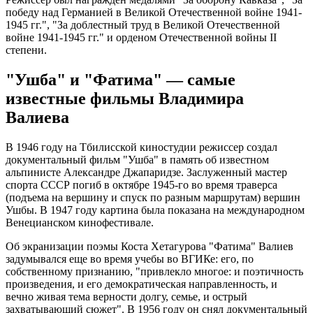
победу над Германией в Великой Отечественной войне 1941-
1945 гг.", "За доблестный труд в Великой Отечественной
войне 1941-1945 гг." и орденом Отечественной войны II
степени.
"Ушба" и "Фатима" — самые
известные фильмы Владимира
Валиева
В 1946 году на Тбилисской киностудии режиссер создал
документальный фильм "Ушба" в память об известном
альпинисте Александре Джапаридзе. Заслуженный мастер
спорта СССР погиб в октябре 1945-го во время траверса
(подъема на вершину и спуск по разным маршрутам) вершин
Ушбы. В 1947 году картина была показана на международном
Венецианском кинофестивале.
Об экранизации поэмы Коста Хетагурова "Фатима" Валиев
задумывался еще во время учебы во ВГИКе: его, по
собственному признанию, "привлекло многое: и поэтичность
произведения, и его демократическая направленность, и
вечно живая тема верности долгу, семье, и острый
захватывающий сюжет". В 1956 году он снял документальный