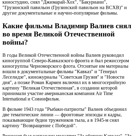
киностудию, снял "Джимарай-Хох", "Бакуриани",
"Грузинский павильон (Грузинский павильон на ВСХВ)" и
другие документальные и научно-популярные фильмы.
Какие фильмы Владимир Валиев снял
во время Великой Отечественной
войны?
В годы Великой Отечественной войны Валиев руководил
киногруппой Северо-Кавказского фронта и был режиссером
киногруппы Черноморского флота. Отснятые им материалы
вошли в документальные фильмы "Кавказ" и "Генерал
Леселидзе", киножурналы "Советская Грузия" и "Новости
дня", а позже Роман Кармен включил их в многосерийную
картину "Великая Отечественная", в создании которой
принимали участие американская компания Air Time
International и Совинфильм.
В фильме 1943 года "Рыбаки-патриоты" Валиев объединил
две тематические линии — фронтовые эпизоды и кадры,
показывающие будни тружеников тыла, а в 1945-м снял
картину "Возвращение с Победой".
Режиссер был награжден медалями "За оборону Кавказа", "За