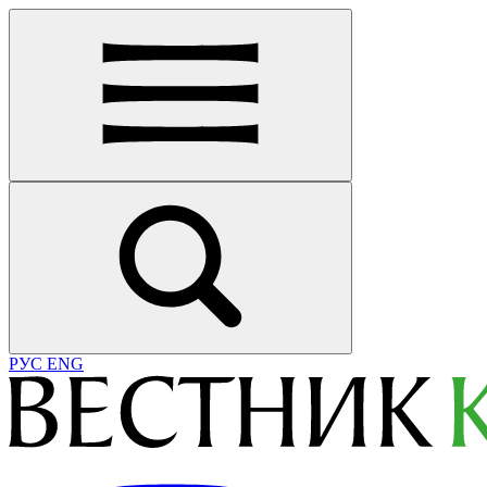
РУС
ENG