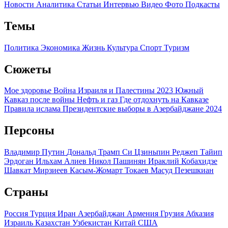
Новости
Аналитика
Статьи
Интервью
Видео
Фото
Подкасты
Темы
Политика
Экономика
Жизнь
Культура
Спорт
Туризм
Сюжеты
Мое здоровье
Война Израиля и Палестины 2023
Южный
Кавказ после войны
Нефть и газ
Где отдохнуть на Кавказе
Правила ислама
Президентские выборы в Азербайджане 2024
Персоны
Владимир Путин
Дональд Трамп
Си Цзиньпин
Реджеп Тайип
Эрдоган
Ильхам Алиев
Никол Пашинян
Ираклий Кобахидзе
Шавкат Мирзиеев
Касым-Жомарт Токаев
Масуд Пезешкиан
Страны
Россия
Турция
Иран
Азербайджан
Армения
Грузия
Абхазия
Израиль
Казахстан
Узбекистан
Китай
США