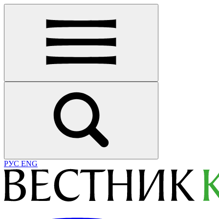
РУС
ENG