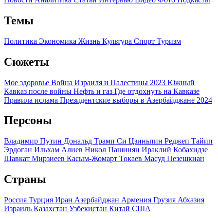
Темы
Политика
Экономика
Жизнь
Культура
Спорт
Туризм
Сюжеты
Мое здоровье
Война Израиля и Палестины 2023
Южный
Кавказ после войны
Нефть и газ
Где отдохнуть на Кавказе
Правила ислама
Президентские выборы в Азербайджане 2024
Персоны
Владимир Путин
Дональд Трамп
Си Цзиньпин
Реджеп Тайип
Эрдоган
Ильхам Алиев
Никол Пашинян
Ираклий Кобахидзе
Шавкат Мирзиеев
Касым-Жомарт Токаев
Масуд Пезешкиан
Страны
Россия
Турция
Иран
Азербайджан
Армения
Грузия
Абхазия
Израиль
Казахстан
Узбекистан
Китай
США