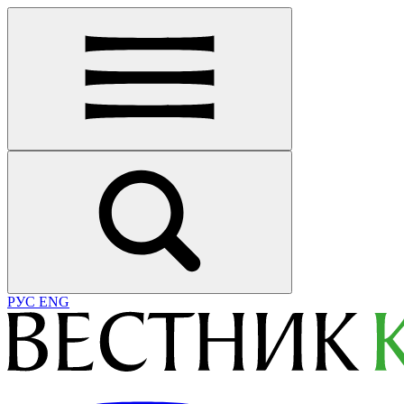
РУС
ENG