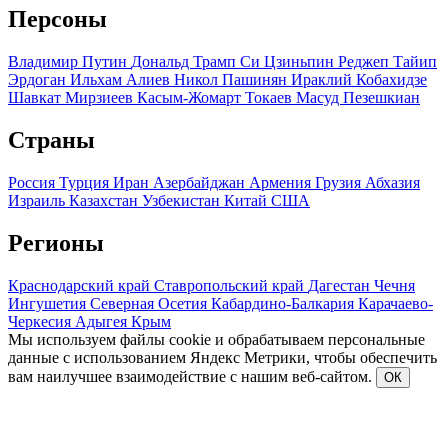
Персоны
Владимир Путин
Дональд Трамп
Си Цзиньпин
Реджеп Тайип
Эрдоган
Ильхам Алиев
Никол Пашинян
Ираклий Кобахидзе
Шавкат Мирзиеев
Касым-Жомарт Токаев
Масуд Пезешкиан
Страны
Россия
Турция
Иран
Азербайджан
Армения
Грузия
Абхазия
Израиль
Казахстан
Узбекистан
Китай
США
Регионы
Краснодарский край
Ставропольский край
Дагестан
Чечня
Ингушетия
Северная Осетия
Кабардино-Балкария
Карачаево-
Черкесия
Адыгея
Крым
Мы используем файлы cookie и обрабатываем персональные
данные с использованием Яндекс Метрики, чтобы обеспечить
вам наилучшее взаимодействие с нашим веб-сайтом.
ОК