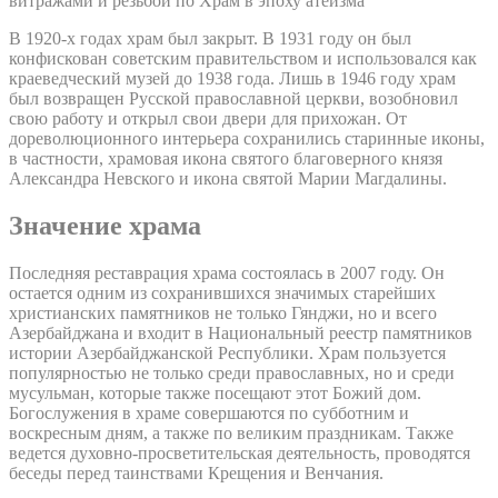
витражами и резьбой по Храм в эпоху атеизма
В 1920-х годах храм был закрыт. В 1931 году он был
конфискован советским правительством и использовался как
краеведческий музей до 1938 года. Лишь в 1946 году храм
был возвращен Русской православной церкви, возобновил
свою работу и открыл свои двери для прихожан. От
дореволюционного интерьера сохранились старинные иконы,
в частности, храмовая икона святого благоверного князя
Александра Невского и икона святой Марии Магдалины.
Значение храма
Последняя реставрация храма состоялась в 2007 году. Он
остается одним из сохранившихся значимых старейших
христианских памятников не только Гянджи, но и всего
Азербайджана и входит в Национальный реестр памятников
истории Азербайджанской Республики. Храм пользуется
популярностью не только среди православных, но и среди
мусульман, которые также посещают этот Божий дом.
Богослужения в храме совершаются по субботним и
воскресным дням, а также по великим праздникам. Также
ведется духовно-просветительская деятельность, проводятся
беседы перед таинствами Крещения и Венчания.