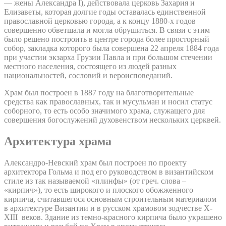
— жены Александра I), действовала церковь Захария и
Елизаветы, которая долгие годы оставалась единственной
православной церковью города, а к концу 1880-х годов
совершенно обветшала и могла обрушиться. В связи с этим
было решено построить в центре города более просторный
собор, закладка которого была совершена 22 апреля 1884 года
при участии экзарха Грузии Павла и при большом стечении
местного населения, состоящего из людей разных
национальностей, сословий и вероисповеданий.
Храм был построен в 1887 году на благотворительные
средства как православных, так и мусульман и носил статус
соборного, то есть особо значимого храма, служащего для
совершения богослужений духовенством нескольких церквей.
Архитектура храма
Александро-Невский храм был построен по проекту
архитектора Гольма и под его руководством в византийском
стиле из так называемой «плинфы» (от греч. слова –
«кирпич»), то есть широкого и плоского обожженного
кирпича, считавшегося основным строительным материалом
в архитектуре Византии и в русском храмовом зодчестве X-
XIII веков. Здание из темно-красного кирпича было украшено