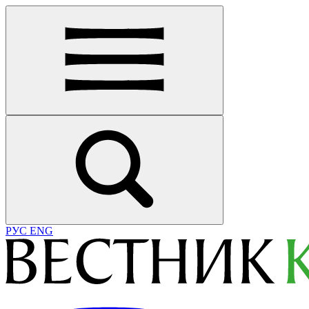
РУС
ENG