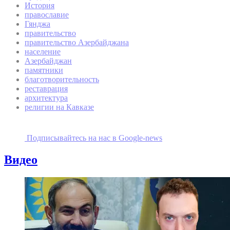
История
православие
Гянджа
правительство
правительство Азербайджана
население
Азербайджан
памятники
благотворительность
реставрация
архитектура
религии на Кавказе
Подписывайтесь на наc в Google-news
Видео