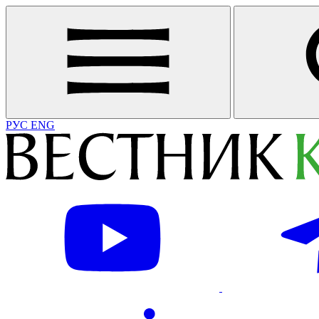
РУС
ENG