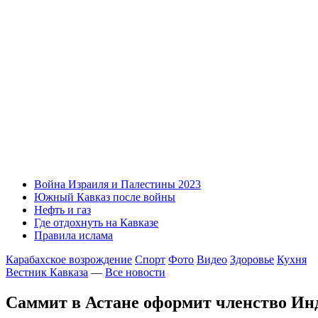
Война Израиля и Палестины 2023
Южный Кавказ после войны
Нефть и газ
Где отдохнуть на Кавказе
Правила ислама
Карабахское возрождение
Спорт
Фото
Видео
Здоровье
Кухня
Вестник Кавказа
—
Все новости
Саммит в Астане оформит членство И